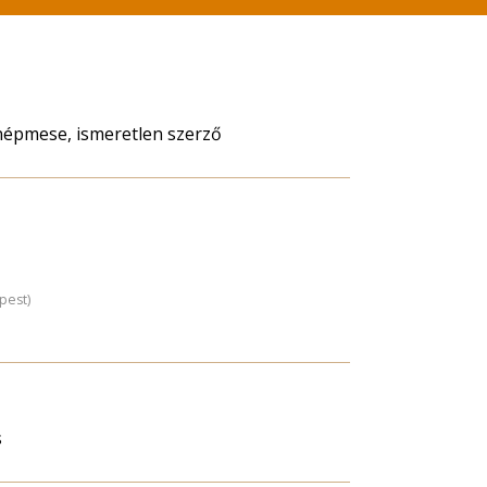
 népmese, ismeretlen szerző
pest)
s