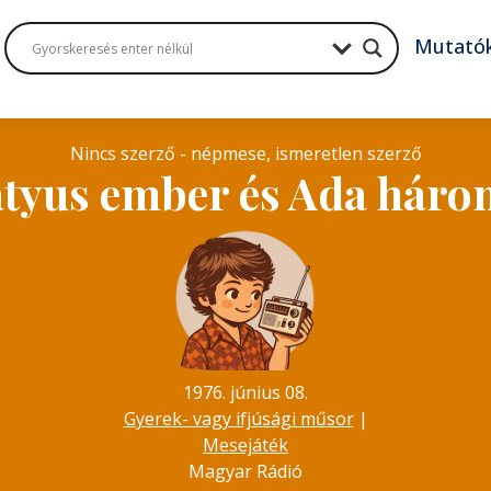
Mutató
Nincs szerző - népmese, ismeretlen szerző
atyus ember és Ada három
1976. június 08.
Gyerek- vagy ifjúsági műsor
|
Mesejáték
Magyar Rádió