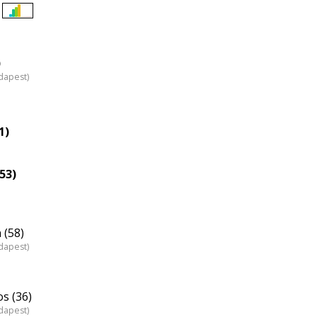
Életkori
eloszlás
nagyítása
)
dapest)
1)
53)
 (58)
dapest)
s (36)
dapest)