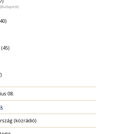
7)
z (Budapest)
40)
 (45)
)
ius 08.
ék
szág (közrádió)