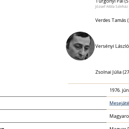
Turgonyi Pál (5
József Attila Színhá
Verdes Tamás (
Versényi László
Zsolnai Júlia (27
1976. jún
Meseját
Magyaror