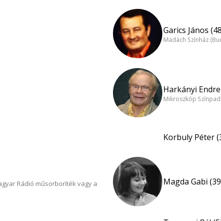
Garics János (48
Madách Színház (Bu
Harkányi Endre 
Mikroszkóp Színpad
Korbuly Péter (
Magda Gabi (39
Magyar Rádió műsorboríték vagy a