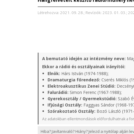
Hangfelvételt készítő rádió/műhely ne
Létrehozva: 2021. 09. 28.; Revíziók: 2023. 01. 03.; 202
A bemutató idején az intézmény neve:
Mag
Ekkor a rádió és osztályainak irányítói:
Elnök:
Hárs István (1974-1988);
Dramaturgia főrendező:
Cserés Miklós (1
Elektroakusztikus Zenei Stúdió:
Decsényi
Falurádió:
Simon Ferenc (1967-1988);
Gyerekosztály / Gyermekstúdió:
Szabó Év
Ifjúsági Osztály:
Faggyas Sándor (1968-197
Szórakoztató Osztály:
Bozó László (1971
Az adatokban ellentmondások előfordulhatnak a for
Hiba? Javítanivaló? Hiány? Jelezd a nyitólap alján l