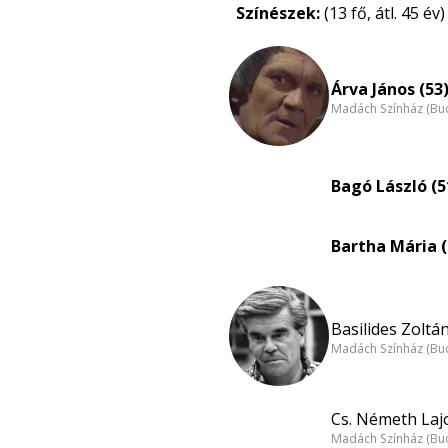
Színészek:
(13 fő, átl. 45 év)
Árva János (53
Madách Színház (Bu
Bagó László (5
Bartha Mária (
Basilides Zoltán
Madách Színház (Bu
Cs. Németh Lajo
Madách Színház (Bu