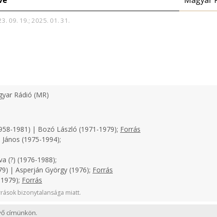
ve
Magyar 
3. 09. 19.; 2025. 01. 31.
yar Rádió (MR)
958-1981) | Bozó László (1971-1979);
Forrás
 János (1975-1994);
a (?) (1976-1988);
9) | Asperján György (1976);
Forrás
-1979);
Forrás
rások bizonytalansága miatt.
evő címünkön.