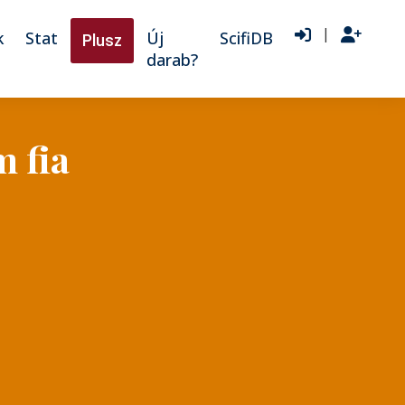
|
k
Stat
Új
ScifiDB
Plusz
darab?
 fia