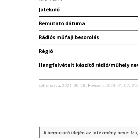
Játékidő
Bemutató dátuma
Rádiós műfaji besorolás
Régió
Hangfelvételt készítő rádió/műhely ne
Létrehozva: 2021. 09. 28.; Revíziók: 2023. 01. 07.; 20
A bemutató idején az intézmény neve:
Mag