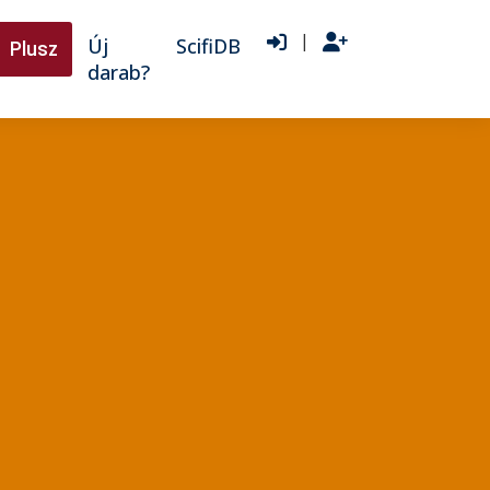
|
Új
ScifiDB
Plusz
darab?