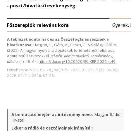
- poszt/hivatás/tevékenység
Főszereplők releváns kora
Gyerek,
A táblázat adatainak és az Összefoglalás résznek a
hivatkozása:
Hargitai, H., Gács, A., Hirsch, T., & Szilágyi-Gál, M.
(2025). A magyar nyelvű rádiójátékok történetének feltárása
adatalapú eszközökkel.
Jel-Kép: Kommunikáció, Közvélemény,
Média
, (4), 48–64.
https://doi.org/10.20520/JEL-KEP.2025.4.49
Létrehozva: 2021. 09. 28.; Revíziók: 2023. 01. 22.; 2023. 09. 08.;
2026. 02. 21.; 2026. 05. 23.
A bemutató idején az intézmény neve:
Magyar Rádió
Hivatal
Ekkor a rádió és osztályainak irányítói: