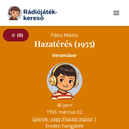
Tovább a navigációhoz
Tovább a tartalomhoz
Menü
0
Pálos Miklós
Hazatérés (1955)
Versműsor
40 perc
1955. március 02.
Gyerek- vagy ifjúsági műsor
|
Eredeti hangjáték