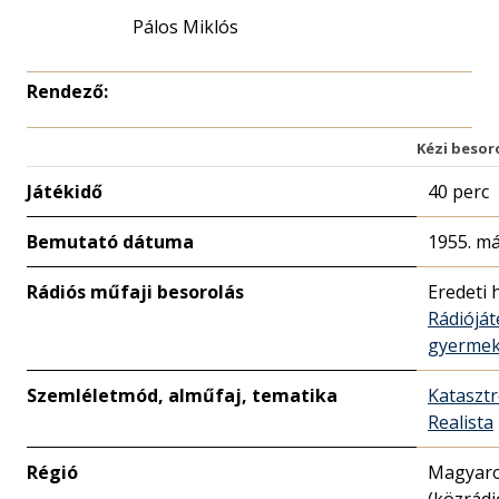
Pálos Miklós
Rendező:
Kézi besor
Játékidő
40 perc
Bemutató dátuma
1955. má
Rádiós műfaji besorolás
Eredeti 
Rádióját
gyerme
Szemléletmód, alműfaj, tematika
Katasztr
Realista
Régió
Magyar