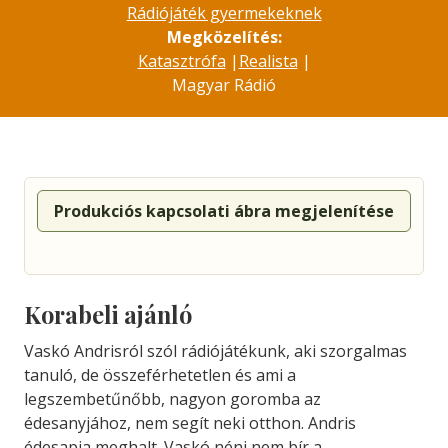
Rádiójáték gyermekeknek
Megközelítés:
Katasztrófa
|
Realista
|
Magyar Rádió
Produkciós kapcsolati ábra megjelenítése
Korabeli ajánló
Vaskó Andrisról szól rádiójátékunk, aki szorgalmas
tanuló, de összeférhetetlen és ami a
legszembetűnőbb, nagyon goromba az
édesanyjához, nem segít neki otthon. Andris
édesapja meghalt. Vaskó néni nem bír a