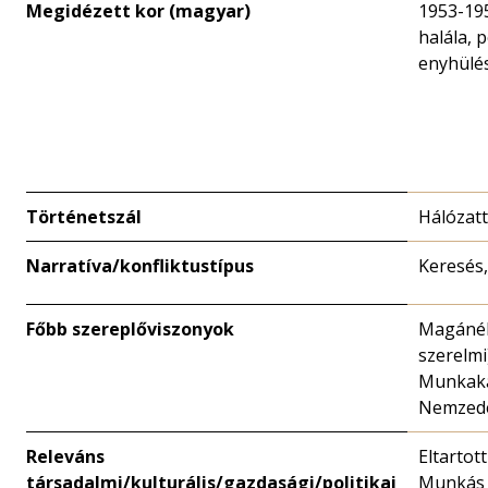
Megidézett kor (magyar)
1953-195
halála, p
enyhülés
Történetszál
Hálózat
Narratíva/konfliktustípus
Keresés
Főbb szereplőviszonyok
Magánél
szerelmi
Munkaka
Nemzed
Releváns
Eltartot
társadalmi/kulturális/gazdasági/politikai
Munkás