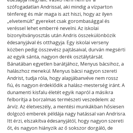
szófogadatlan Andrissal, aki mindig a vízparton
ténfereg és már maga is azt hiszi, hogy az ilyen
„elvetemült” gyereket csak gorombasággal és
veréssel lehet emberré nevelni. Az iskolai
bizonyítványosztás után Andris összekülönbözik
édesanyjával és otthagyja. Egy iskolai verseny
közben pedig összevész pajtásaival, durván megsérti
az egyik sánta, nagyon derék osztálytársát.
Bánatában egyetlen barátjához, Menyus bácsihoz, a
halászhoz menekül. Menyus bácsi nagyon szereti
Andrist, tudja róla, hogy alapjábanvéve nem rossz
fiú, és nagyon érdeklődik a halász-mesterség iránt. A
dunamenti kisfalu életét egyik napról a másikra
felborítja a borzalmas természeti veszedelem: az
árvíz. Az életveszély, a mentési munkákban hősiesen
dolgozó emberek példája nagy hatással van Andrisra.
Itt érzi, elszakítva édesanyjától, hogy nagyon szereti
őt, és nagyon hiányzik az ő sokszor dorgáló, de