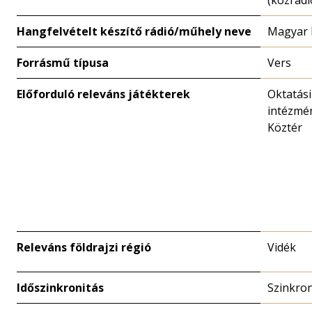
(közrádi
Hangfelvételt készítő rádió/műhely neve
Magyar 
Forrásmű típusa
Vers
Előforduló releváns játékterek
Oktatási
intézmé
Köztér
Releváns földrajzi régió
Vidék
Időszinkronitás
Szinkro