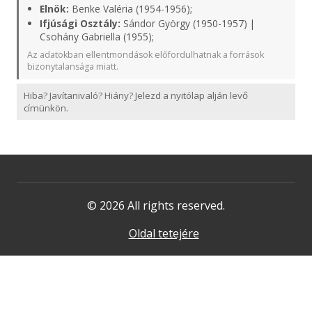
Elnök:
Benke Valéria (1954-1956);
Ifjúsági Osztály:
Sándor György (1950-1957) |
Csohány Gabriella (1955);
Az adatokban ellentmondások előfordulhatnak a források
bizonytalansága miatt.
Hiba? Javítanivaló? Hiány? Jelezd a nyitólap alján levő
címünkön.
© 2026 All rights reserved.
Oldal tetejére