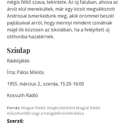
mégis féltő szava, tekintete. Az új faluban, ahova az
árvíz elül menekültek, már egy kicsit megváltozott
Andrissal ismerkedünk meg, akik örömmel beszél
pajtásaival arról, hogy mennyi mindent csinálnak
majd ők közösen az iskolában, ha a felépített új
otthonba hazatérnek.
Színlap
Rádiójáték
Írta: Pálos Miklós
1955. március 2., szerda, 15:20-16:00
Kossuth Rádió
Forrás:
Magyar Rádió; Kiegészítésként Magyar Rádió
műsorboríték vagy a hangjáték konferálása
Szerző: