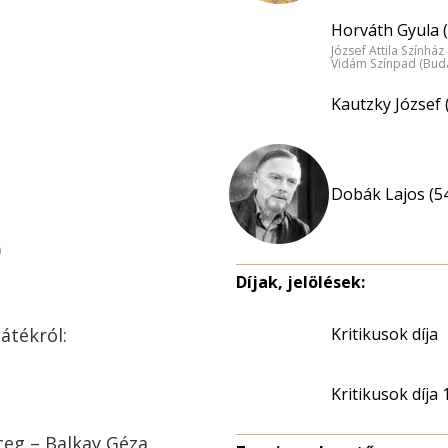
Horváth Gyula (
József Attila Színhá
Vidám Színpad (Bud
Kautzky József 
Dobák Lajos (5
)
Díjak, jelölések:
átékról:
Kritikusok díja
Kritikusok díja
ceg – Balkay Géza,