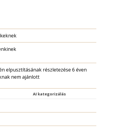
ekeknek
enkinek
rén elpusztításának részletezése 6 éven
aknak nem ajánlott
AI kategorizálás