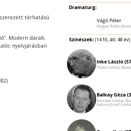
Dramaturg:
szerezett térhatású
Vágó Péter
Magyar Rádió (Buda
ió”. Modern darab.
Színészek:
(14 fő, átl. 48 év)
alóc nyelvjárásban
Inke László (57
Thália Színház (Buda
982)
Balkay Géza (3
Nemzeti Színház (B
Katona József Szính