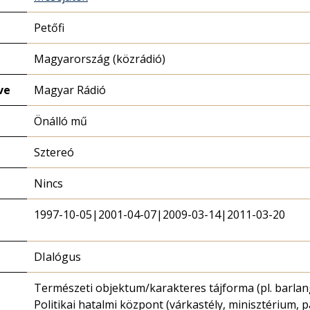
Petőfi
Magyarország (közrádió)
ve
Magyar Rádió
Önálló mű
Sztereó
Nincs
1997-10-05|2001-04-07|2009-03-14|2011-03-20
DIalógus
Természeti objektum/karakteres tájforma (pl. barlang
Politikai hatalmi központ (várkastély, minisztérium, p