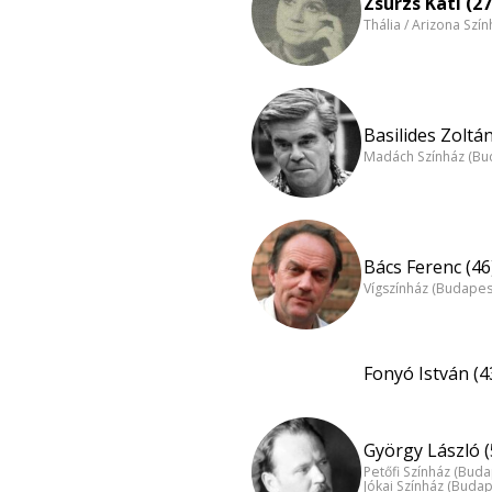
Zsurzs Kati (27
Thália / Arizona Szí
Basilides Zoltán
Madách Színház (Bu
Bács Ferenc (46
Vígszínház (Budapes
Fonyó István (4
György László (
Petőfi Színház (Buda
Jókai Színház (Budap