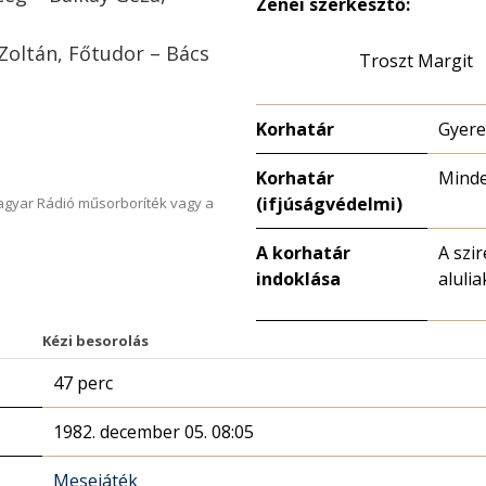
Zenei szerkesztő:
 Zoltán, Főtudor – Bács
Troszt Margit
Korhatár
Gyer
Korhatár
Mind
(ifjúságvédelmi)
Magyar Rádió műsorboríték vagy a
A korhatár
A szi
indoklása
aluli
Kézi besorolás
47 perc
1982. december 05. 08:05
Mesejáték