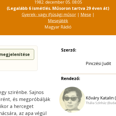
1982. december 05. 08:05
(Legalább 6 ismétlés. Műsoron tartva 29 éven át)
Gyerek- vagy ifjúsági műsor
|
Mese
|
Mesejáték
Magyar Rádió
Szerző:
 megjelenítése
Pinczési Judit
Rendező:
egy szirénbe. Sajnos
Kőváry Katalin 
zirént, és megpróbálják
Thália Színház (Buda
ikor a herceget
nácsára, az apa végül