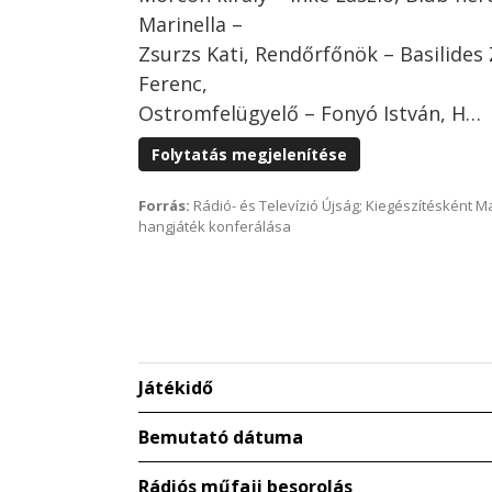
Marinella –
Zsurzs Kati, Rendőrfőnök – Basilides
Ferenc,
Ostromfelügyelő – Fonyó István, H…
Folytatás megjelenítése
Forrás:
Rádió- és Televízió Újság; Kiegészítésként 
hangjáték konferálása
Játékidő
Bemutató dátuma
Rádiós műfaji besorolás