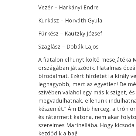
Vezér – Harkányi Endre
Kurkász – Horváth Gyula
Fürkész – Kautzky József
Szaglász – Dobák Lajos
A fiatalon elhunyt költő mesejátéka 
országában játszódik. Hatalmas óceán
birodalmat. Ezért hirdeteti a király v
legnagyobb, mert az egyetlen! De mé
szívében valahol egy másik sziget, és
megvadulhatnak, ellenünk indulhatnak
készenlét.” Ám Blub herceg, a trón ö
és rátermett katona, nem akar folyton
szerelmes Marinellába. Hogy kicsoda M
kezdődik a baj!