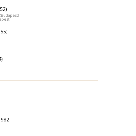
52)
z (Budapest)
apest)
(55)
4)
 1982