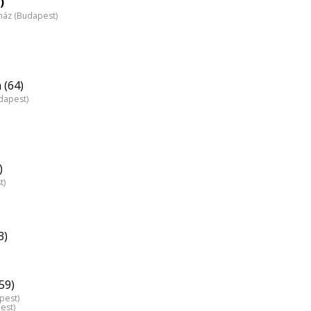
)
nház (Budapest)
 (64)
dapest)
)
t)
3)
59)
pest)
est)