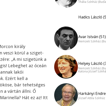
Thália Színház (Buda
Hadics László (
Avar István (51)
Nemzeti Színház (B
Morcon király
 veszi körül a sziget-
ezére: „A mi szigetünk a
Helyey László (
gis! Lebeghet az óceán
Nemzeti Színház (B
 annak lakói
Katona József Szính
. Ezért kell a
rököse, bár tehetséges
 a vártán állni. Ő
Harkányi Endre 
arinella? Hát ez az! Itt
József Attila Színhá