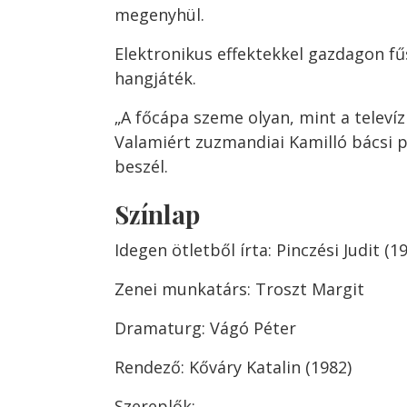
megenyhül.
Elektronikus effektekkel gazdagon fű
hangjáték.
„A főcápa szeme olyan, mint a televíz
Valamiért zuzmandiai Kamilló bácsi p
beszél.
Színlap
Idegen ötletből írta: Pinczési Judit (1
Zenei munkatárs: Troszt Margit
Dramaturg: Vágó Péter
Rendező: Kőváry Katalin (1982)
Szereplők: