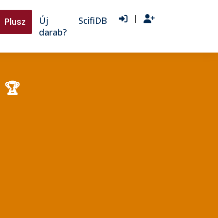
|
Új
ScifiDB
Plusz
darab?
🏆