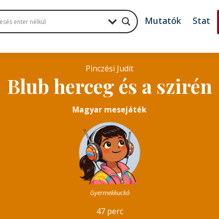
Mutatók
Stat
Pinczési Judit
Blub herceg és a szirén
Magyar mesejáték
Gyermekkuckó
47 perc