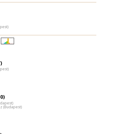
pest)
Életkori
eloszlás
nagyítása
)
pest)
0)
udapest)
áz (Budapest)