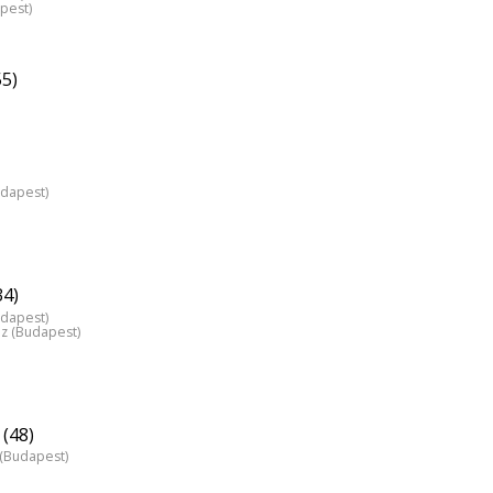
pest)
55)
udapest)
34)
udapest)
áz (Budapest)
(48)
z (Budapest)