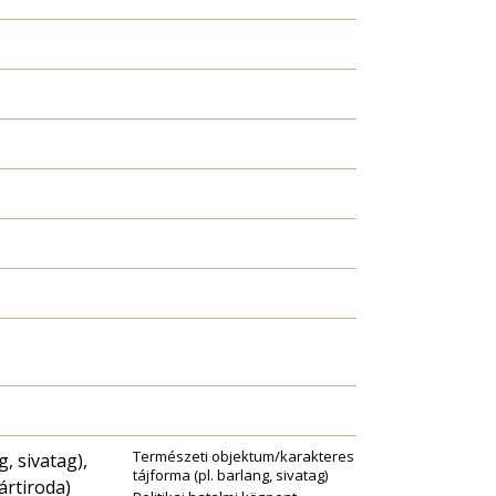
Természeti objektum/karakteres
, sivatag),
tájforma (pl. barlang, sivatag)
ártiroda)