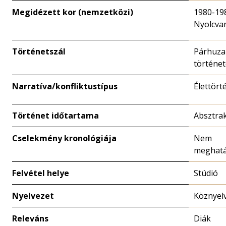
Megidézett kor (nemzetközi)
1980-19
Nyolcva
Történetszál
Párhuz
történe
Narratíva/konfliktustípus
Élettört
Történet időtartama
Absztrak
Cselekmény kronológiája
Nem
meghatá
Felvétel helye
Stúdió
Nyelvezet
Köznyel
Releváns
Diák