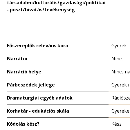
társadalmi/kulturális/gazdasági/politikai
- poszt/hivatás/tevékenység
Főszereplők releváns kora
Gyerek
Narrátor
Nincs
Narráció helye
Nincs na
Párbeszédek jellege
Gyerek 
Dramaturgiai egyéb adatok
Rádiósz
Korhatár - edukációs skála
Gyereke
Kódolás kész?
Kész