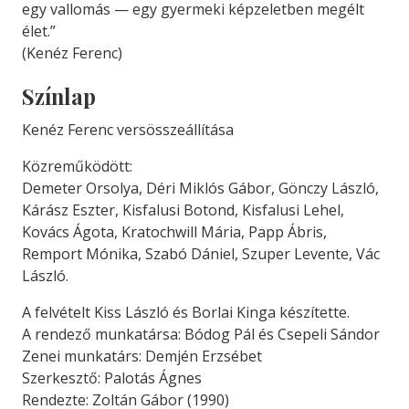
egy vallomás — egy gyermeki képzeletben megélt
élet.”
(Kenéz Ferenc)
Színlap
Kenéz Ferenc versösszeállítása
Közreműködött:
Demeter Orsolya, Déri Miklós Gábor, Gönczy László,
Kárász Eszter, Kisfalusi Botond, Kisfalusi Lehel,
Kovács Ágota, Kratochwill Mária, Papp Ábris,
Remport Mónika, Szabó Dániel, Szuper Levente, Vác
László.
A felvételt Kiss László és Borlai Kinga készítette.
A rendező munkatársa: Bódog Pál és Csepeli Sándor
Zenei munkatárs: Demjén Erzsébet
Szerkesztő: Palotás Ágnes
Rendezte: Zoltán Gábor (1990)