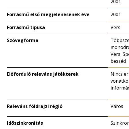
2001
Forrásmű első megjelenésének éve
2001
Forrásmű típusa
Vers
Szövegforma
Többsze
monodr
Vers, S
beszéd
Előforduló releváns játékterek
Nincs er
vonatko
informá
Releváns földrajzi régió
Város
Időszinkronitás
Szinkro