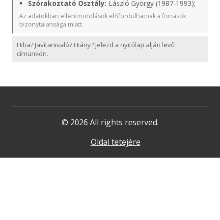
Szórakoztató Osztály:
László György (1987-1993);
Az adatokban ellentmondások előfordulhatnak a források
bizonytalansága miatt.
Hiba? Javítanivaló? Hiány? Jelezd a nyitólap alján levő
címünkön.
© 2026 All rights reserved.
Oldal tetejére