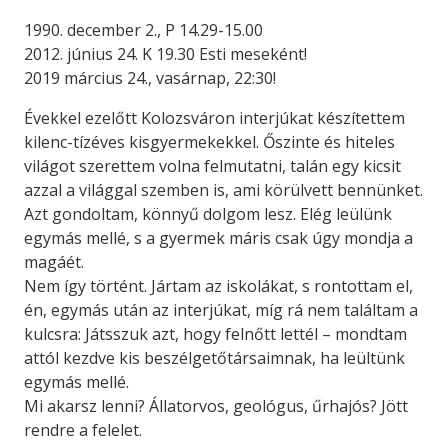
1990. december 2., P 14.29-15.00
2012. június 24. K 19.30 Esti meseként!
2019 március 24., vasárnap, 22:30!
Évekkel ezelőtt Kolozsváron interjúkat készítettem
kilenc-tízéves kisgyermekekkel. Őszinte és hiteles
világot szerettem volna felmutatni, talán egy kicsit
azzal a világgal szemben is, ami körülvett bennünket.
Azt gondoltam, könnyű dolgom lesz. Elég leülünk
egymás mellé, s a gyermek máris csak úgy mondja a
magáét.
Nem így történt. Jártam az iskolákat, s rontottam el,
én, egymás után az interjúkat, míg rá nem találtam a
kulcsra: Játsszuk azt, hogy felnőtt lettél – mondtam
attól kezdve kis beszélgetőtársaimnak, ha leültünk
egymás mellé.
Mi akarsz lenni? Állatorvos, geológus, űrhajós? Jött
rendre a felelet.