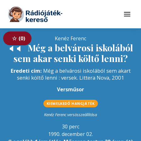
Tovább a navigációhoz
Tovább a tartalomhoz
Menü
0
Kenéz Ferenc
Még a belvárosi iskolából
🔈
🔈
sem akar senki költő lenni?
Eredeti cím:
Még a belvárosi iskolából sem akart
senki költő lenni : versek. Littera Nova, 2001
Versműsor
KIEMELKEDŐ HANGJÁTÉK
Kenéz Ferenc versösszeállítása
30 perc
1990. december 02.