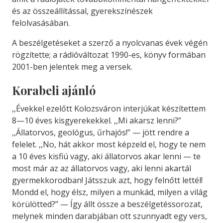
és az összeállítással, gyerekszínészek
felolvasásában.
A beszélgetéseket a szerző a nyolcvanas évek végén
rögzítette; a rádióváltozat 1990-es, könyv formában
2001-ben jelentek meg a versek.
Korabeli ajánló
,,Évekkel ezelőtt Kolozsváron interjúkat készítettem
8—10 éves kisgyerekekkel. ,,Mi akarsz lenni?”
,,Állatorvos, geológus, űrhajós!” — jött rendre a
felelet. ,,No, hát akkor most képzeld el, hogy te nem
a 10 éves kisfiú vagy, aki állatorvos akar lenni — te
most már az az állatorvos vagy, aki lenni akartál
gyermekkorodban! Játsszuk azt, hogy felnőtt lettél!
Mondd el, hogy élsz, milyen a munkád, milyen a világ
körülötted?” — Így állt össze a beszélgetéssorozat,
melynek minden darabjában ott szunnyadt egy vers,