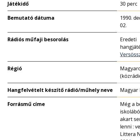
Játékidő
30 perc
Bemutató dátuma
1990. d
02.
Rádiós műfaji besorolás
Eredeti
hangját
Versössz
Régió
Magyar
(közrádi
Hangfelvételt készítő rádió/műhely neve
Magyar 
Forrásmű címe
Még a be
iskolábó
akart se
lenni : v
Littera 