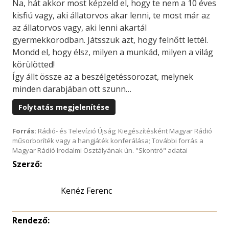
Na, hát akkor most képzeld el, hogy te nem a 10 éves
kisfiú vagy, aki állatorvos akar lenni, te most már az
az állatorvos vagy, aki lenni akartál
gyermekkorodban. Játsszuk azt, hogy felnőtt lettél.
Mondd el, hogy élsz, milyen a munkád, milyen a világ
körülötted!
Így állt össze az a beszélgetéssorozat, melynek
minden darabjában ott szunn…
Folytatás megjelenítése
Forrás:
Rádió- és Televízió Újság; Kiegészítésként Magyar Rádió
műsorboríték vagy a hangjáték konferálása; További forrás a
Magyar Rádió Irodalmi Osztályának ún. "Skontró" adatai
Szerző:
Kenéz Ferenc
Rendező: