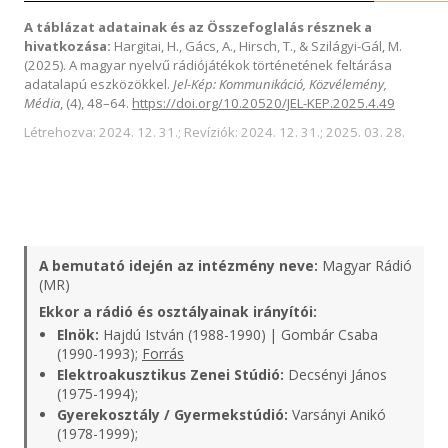
A táblázat adatainak és az Összefoglalás résznek a
hivatkozása:
Hargitai, H., Gács, A., Hirsch, T., & Szilágyi-Gál, M.
(2025). A magyar nyelvű rádiójátékok történetének feltárása
adatalapú eszközökkel.
Jel-Kép: Kommunikáció, Közvélemény,
Média
, (4), 48–64.
https://doi.org/10.20520/JEL-KEP.2025.4.49
Létrehozva: 2024. 12. 31.; Revíziók: 2024. 12. 31.; 2025. 03. 28.
A bemutató idején az intézmény neve:
Magyar Rádió
(MR)
Ekkor a rádió és osztályainak irányítói:
Elnök:
Hajdú István (1988-1990) | Gombár Csaba
(1990-1993);
Forrás
Elektroakusztikus Zenei Stúdió:
Decsényi János
(1975-1994);
Gyerekosztály / Gyermekstúdió:
Varsányi Anikó
(1978-1999);