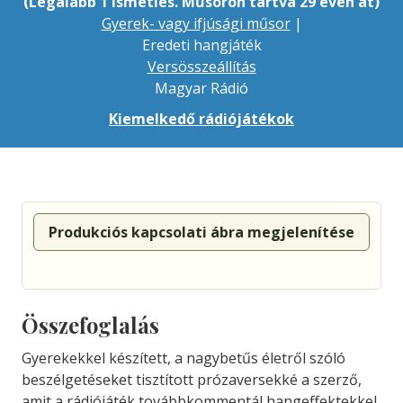
(Legalább 1 ismétlés. Műsoron tartva 29 éven át)
Gyerek- vagy ifjúsági műsor
|
Eredeti hangjáték
Versösszeállítás
Magyar Rádió
Kiemelkedő rádiójátékok
Produkciós kapcsolati ábra megjelenítése
Összefoglalás
Gyerekekkel készített, a nagybetűs életről szóló
beszélgetéseket tisztított prózaversekké a szerző,
amit a rádiójáték továbbkommentál hangeffektekkel