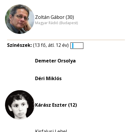
Zoltán Gábor (30)
Magyar Rádió (Budapest)
Színészek:
(13 fő, átl. 12 év)
Életkori
eloszlás
Demeter Orsolya
nagyítása
Déri Miklós
Kárász Eszter (12)
Kisfalusi Lehel