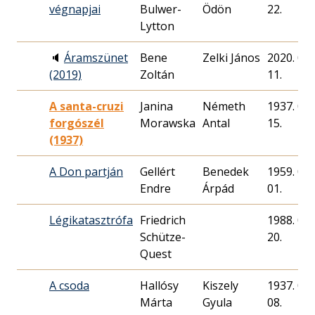
végnapjai
Bulwer-
Ödön
22.
Lytton
🔈
Áramszünet
Bene
Zelki János
2020. 05.
(2019)
Zoltán
11.
A santa-cruzi
Janina
Németh
1937. 06.
forgószél
Morawska
Antal
15.
(1937)
A Don partján
Gellért
Benedek
1959. 09.
Endre
Árpád
01.
Légikatasztrófa
Friedrich
1988. 01.
Schütze-
20.
Quest
A csoda
Hallósy
Kiszely
1937. 04.
Márta
Gyula
08.