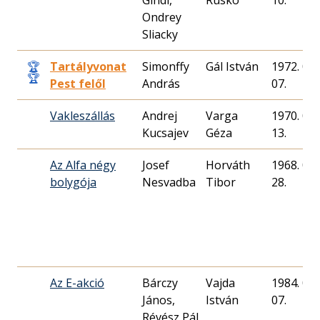
Gindl,
Rusko
10.
Ondrey
Sliacky
🏆
Tartályvonat
Simonffy
Gál István
1972. 04.
🏆
Pest felől
András
07.
Vakleszállás
Andrej
Varga
1970. 04.
Kucsajev
Géza
13.
Az Alfa négy
Josef
Horváth
1968. 08.
bolygója
Nesvadba
28.
Az E-akció
Bárczy
Vajda
1984. 04.
János,
István
07.
Révész Pál