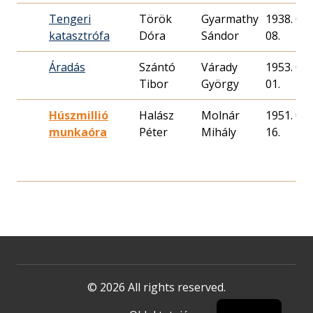
Tengeri
Török
Gyarmathy
1938. 03.
katasztrófa
Dóra
Sándor
08.
Áradás
Szántó
Várady
1953. 01.
Tibor
György
01.
Húszmillió
Halász
Molnár
1951. 08.
munkaóra
Péter
Mihály
16.
© 2026 All rights reserved.