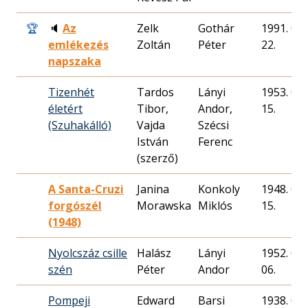
🏆
🔈
Az
Zelk
Gothár
1991. 04.
emlékezés
Zoltán
Péter
22.
napszaka
Tizenhét
Tardos
Lányi
1953. 03.
életért
Tibor,
Andor,
15.
(Szuhakálló)
Vajda
Szécsi
István
Ferenc
(szerző)
A Santa-Cruzi
Janina
Konkoly
1948. 07.
forgószél
Morawska
Miklós
15.
(1948)
Nyolcszáz csille
Halász
Lányi
1952. 03.
szén
Péter
Andor
06.
Pompeji
Edward
Barsi
1938. 06.