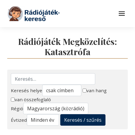
Tovább a navigációhoz
Tovább a tartalomhoz
Menü
Rádiójáték Megközelítés:
Katasztrófa
Keresés helye
van hang
van összefoglaló
Keresés
Régió
Keresés / szűrés
Évtized