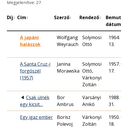
Megjelenítve: 27.
Díj
Cím
Szerző
Rendező
Bemutat
↕
↕
↕
↕
dátuma
A japáni
Wolfgang
Solymosi
1964. 11.
halászok
Weyrauch
Ottó
13.
A Santa Cruz-i
Janina
Solymosi
1957. 02.
forgószél
Morawska
Ottó,
17.
(1957)
Várkonyi
Zoltán
🔈
Csak ülnék
Bor
Varsányi
1988. 05.
egy kicsit…
Ambrus
Anikó
31.
Egy igaz ember
Borisz
Várkonyi
1950. 08.
Polevoj
Zoltán
18.