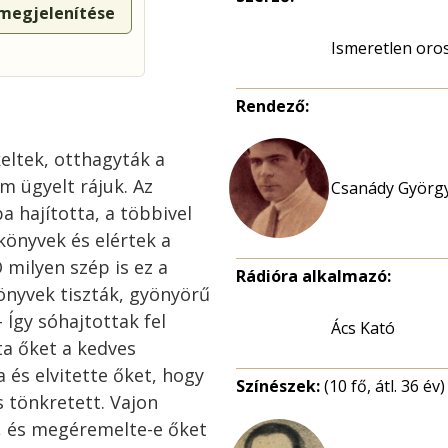
 megjelenítése
Ismeretlen oro
Rendező:
eltek, otthagyták a
m ügyelt rájuk. Az
Csanády György
a hajította, a többivel
önyvek és elértek a
milyen szép is ez a
Rádióra alkalmazó:
önyvek tiszták, gyönyörű
 Így sóhajtottak fel
Ács Kató
ta őket a kedves
 és elvitette őket, hogy
Színészek:
(10 fő, átl. 36 év)
s tönkretett. Vajon
k, és megéremelte-e őket