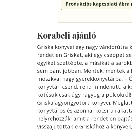
Produkciós kapcsolati ábra
Korabeli ajánló
Griska könyvei egy nagy vándorútra k
rendetlen Griskát, aki egy cseppet se
egyiket széttépte, a másikat a sarokb
sem bánt jobban. Mentek, mentek a k
moszkvai nagy gyerekkönyvtárba. – Ó 
könyvtár; csend, rend mindenütt, a k
kötésük csak úgy ragyog a polcokról!-
Griska agyongyötört könyvei. Meglát
könyvtáros és azonnal kocsira rakatta
helyrehozzák, amit a rendetlen pajtá
visszajutottak-e Griskához a könyve