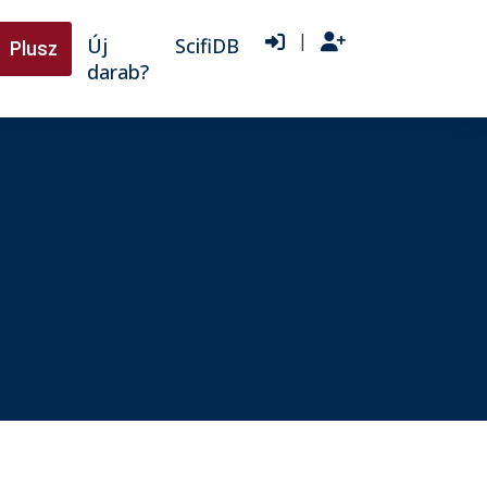
|
Új
ScifiDB
Plusz
darab?