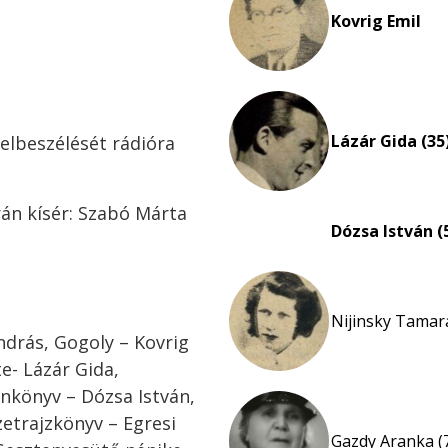
Kovrig Emil
Lázár Gida (35
elbeszélését rádióra
rán kísér: Szabó Márta
Dózsa István (
Nijinsky Tamara
ndrás, Gogoly – Kovrig
te- Lázár Gida,
nkönyv – Dózsa István,
etrajzkönyv – Egresi
Gazdy Aranka (