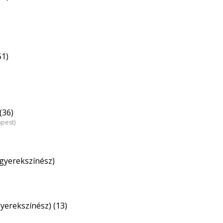
51)
(36)
apest)
(gyerekszínész)
gyerekszínész) (13)