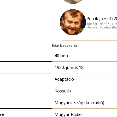
Petrik József (2
Ifjúsági Színház (Bu
Nemzeti Színház (B
Kézi besorolás
40 perc
1950. június 18.
Adaptáció
Kossuth
Magyarország (közrádió)
ve
Magyar Rádió