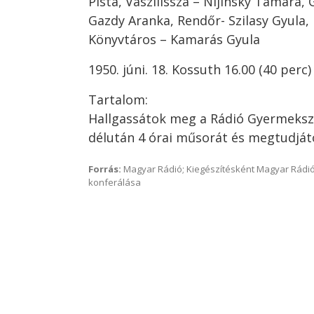
Pista, Vaszilissza – Nijinsky Tamara,
Gazdy Aranka, Rendőr- Szilasy Gyula, 
Könyvtáros – Kamarás Gyula
1950. júni. 18. Kossuth 16.00 (40 perc)
Tartalom:
Hallgassátok meg a Rádió Gyermeks
délután 4 órai műsorát és megtudját
Forrás:
Magyar Rádió; Kiegészítésként Magyar Rádió
konferálása