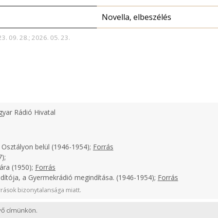
Novella, elbeszélés
3. 09. 28.; 2026. 05. 23.
yar Rádió Hivatal
 Osztályon belül (1946-1954);
Forrás
);
ára (1950);
Forrás
ndítója, a Gyermekrádió megindítása. (1946-1954);
Forrás
rások bizonytalansága miatt.
evő címünkön.