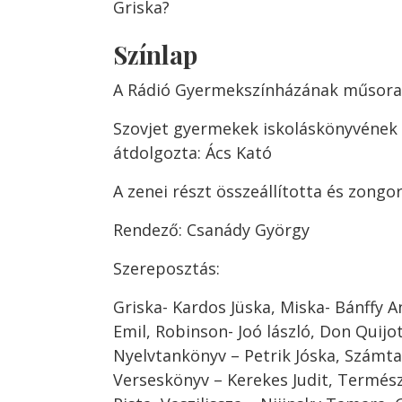
Griska?
Színlap
A Rádió Gyermekszínházának műsora
Szovjet gyermekek iskoláskönyvének 
átdolgozta: Ács Kató
A zenei részt összeállította és zongo
Rendező: Csanády György
Szereposztás:
Griska- Kardos Jüska, Miska- Bánffy A
Emil, Robinson- Joó lászló, Don Quijo
Nyelvtankönyv – Petrik Jóska, Számta
Verseskönyv – Kerekes Judit, Termész