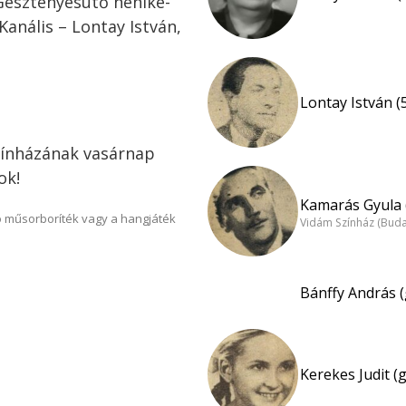
 Gesztenyesütő nénike-
Kanális – Lontay István,
Lontay István (
zínházának vasárnap
ok!
Kamarás Gyula 
 műsorboríték vagy a hangjáték
Vidám Színház (Bud
Bánffy András 
Kerekes Judit (