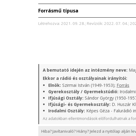
Forrásmű típusa
Létrehozva: 2021. 09. 28.; Revíziók: 2022. 07. 04.; 202
A bemutató idején az intézmény neve:
Mag
Ekkor a rádió és osztályainak irányítói:
Elnök:
Szirmai István (1949-1953);
Forrás
Gyerekosztály / Gyermekstúdió:
Irodalmi
Ifjúsági Osztály:
Sándor György (1950-1957
Ifjúsági- és Gyermekosztály:
D. Huszár Kl
Irodalmi Osztály:
Képes Géza - Falurádió i
Az adatokban ellentmondások előfordulhatnak a for
Hiba? Javítanivaló? Hiány? Jelezd a nyitólap alján l