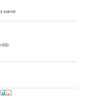
sz szerző
 (55)
Életkori
eloszlás