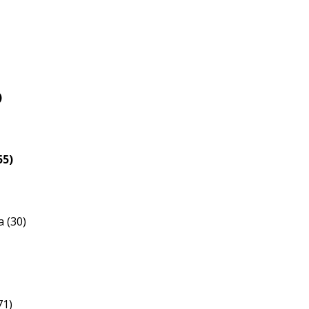
nagyítása
)
55)
 (30)
71)