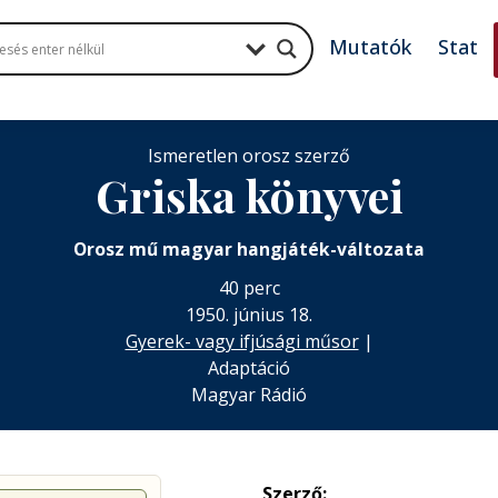
Mutatók
Stat
Ismeretlen orosz szerző
Griska könyvei
Orosz mű magyar hangjáték-változata
40 perc
1950. június 18.
Gyerek- vagy ifjúsági műsor
|
Adaptáció
Magyar Rádió
Szerző: