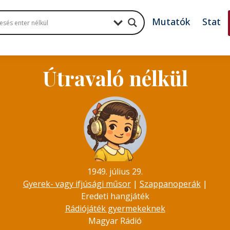
Mutatók
Stat
Útravaló nélkül
1949. július 29.
Gyerek- vagy ifjúsági műsor
|
Szappanoperák
|
Eredeti hangjáték
Rádiójáték gyermekeknek
Magyar Rádió