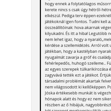
hogy ennek a folytatólagos műsor
kerete nincs s csak úgy hétről-hét
elkészül. Pediga terv éppen ezeknél
játékoknál igen fontos. Tudni kell 
összeállítóinak: hova akarnak vé
kilyukadni. És itt a hiba! Legutóbb 
nem lehet igaz, hogy a nyaraló„me
kérdése a szellemidézés. Arról volt
játékban, hogy a kastélyban nyara
nyugalmát zavarja a gróf és családj
fehérlepedős, huhogó szelleme... Fü
az egyes szerepek túlkarikírozása é
zagyvává tették ezt a játékot. Értjü
társadalmi problémát akartak felvet
nem világosodott ki kellőképpen. Po
Jóska értékesebb munkát is végezhe
hónapok alatt és hogy ez nem sikerü
részben az ő hibájuk, nagyobbrészb
két szerepet megkonstruálták ugya