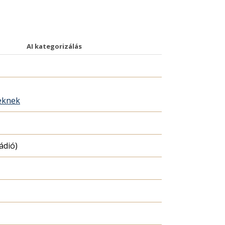
AI kategorizálás
eknek
ádió)