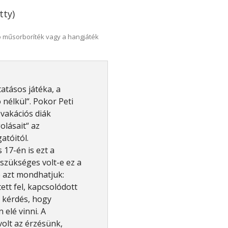
tty)
 műsorboríték vagy a hangjáték
tatásos játéka, a
nélkül“. Pokor Peti
 vakációs diák
olásait“ az
atóitól.
17-én is ezt a
szükséges volt-e ez a
 azt mondhatjuk:
tt fel, kapcsolódott
 kérdés, hogy
elé vinni. A
volt az érzésünk,