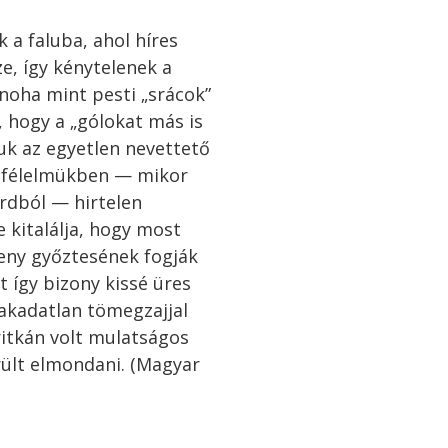
ék
a
faluba,
ahol
híres
ze,
így
kénytelenek
a
noha
mint
pesti „
srácok”
,
hogy
a „
gólokat
más
is
uk
az
egyetlen
nevettető
ó
félelmükben —
mikor
ardból —
hirtelen
re
kitalálja,
hogy
most
seny
győztesének
fogják
et
így
bizony
kissé
üres
akadatlan
tömegzajjal
ritkán
volt
mulatságos
rült
elmondani. (Magyar