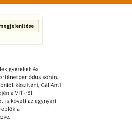
 megjelenítése
dek gyerekek és
történetperiódus során.
nlót készíteni, Gál Anti
jén a VIT-ről
 is követi az egynyári
replők a
zve.