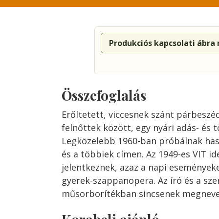
Produkciós kapcsolati ábra
Összefoglalás
Erőltetett, viccesnek szánt párbeszé
felnőttek között, egy nyári adás- és 
Legközelebb 1960-ban próbálnak haso
és a többiek címen. Az 1949-es VIT ide
jelentkeznek, azaz a napi eseményeket
gyerek-szappanopera. Az író és a sze
műsorborítékban sincsenek megneve