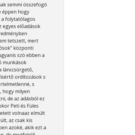
nak semmi összefogó
re éppen hogy
 a folytatólagos
az egyes előadások
geredményben
nem tetszett, mert
lósok“ központi
 ugyanis szó ebben a
ló munkások
a lánccsörgető,
lsértő ordítozások s
rtelmetlenné, s
k, hogy milyen
ni, de az adásból ez
kor Peti és Füles
tett volnaaz elmúlt
lt, az csak kis
en azoké, akik ezt a
n, de megfelelő