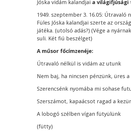
Jóska vidám kalandjai
a világifjúsági
1949. szeptember 3. 16.05: Útravaló n
Füles Jóska kalandjai szerte az orszá
játéka. (utolsó adás?) (Vége a nyárnak
suli. Két fiú beszélget)
A műsor főcímzenéje:
Útravaló nélkül is vidám az utunk
Nem baj, ha nincsen pénzünk, üres a
Szerencsénk nyomába mi sohase fut
Szerszámot, kapaácsot ragad a kezü
A lobogó szélben vígan fütyülünk
(fütty)