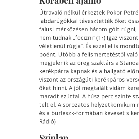
Korabeli ajánló
Útravaló
nélkül
érkeztek
Pokor
Petr
labdarúgókkal
tévesztették
őket
öss
falusi
mérkőzésen
három
gólt
rúgni,
nem
tudnak
„focizni” (
1?)
Igaz
viszont
véletlenül
rúgja”.
És
ezzel
el
is
mondt
poént.
Utóbb
a
felismertetés
től
val
megjelenik
az
öreg
szaktárs
a
Stand
kerék
párra
kapnak
és
a
hallgató
elő
viszont
az
országúti
kerékpáros-ver
őket
hinni.
A
jól
megtalált
vidám
ker
maradt
ezúttal.
A
húsz
perc
szinte
sz
telt
el.
A
sorozatos
helyzetkomikum
és
a
burleszk-formában
keveset
sike
Rádió)
Színlap