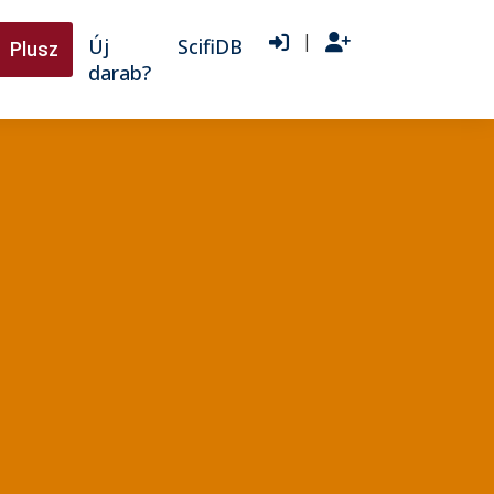
|
Új
ScifiDB
Plusz
darab?