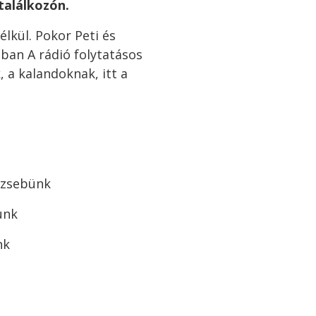
 találkozón.
élkül. Pokor Peti és
gban A rádió folytatásos
, a kalandoknak, itt a
 zsebünk
unk
nk