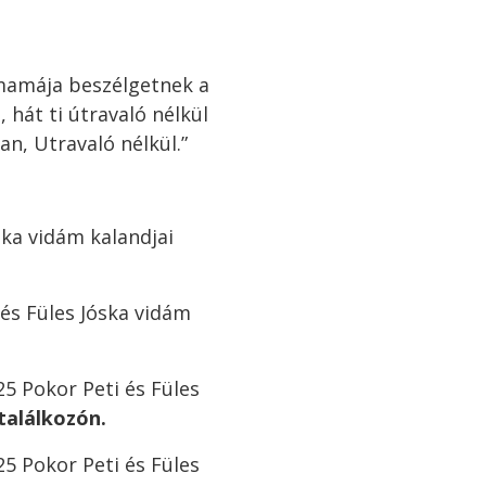
 mamája beszélgetnek a
 hát ti útravaló nélkül
an, Utravaló nélkül.”
óska vidám kalandjai
 és Füles Jóska vidám
25 Pokor Peti és Füles
 találkozón.
25 Pokor Peti és Füles