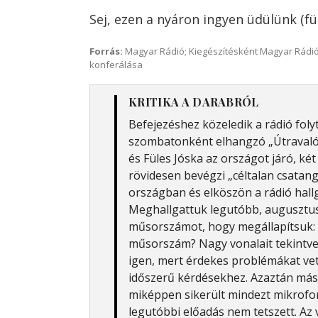
Sej, ezen a nyáron ingyen üdülünk (fü
Forrás:
Magyar Rádió; Kiegészítésként Magyar Rádió
konferálása
KRITIKA A DARABRÓL
Befejezéshez közeledik a rádió foly
szombatonként elhangzó „Útravaló 
és Füles Jóska az országot járó, két
rövidesen bevégzi „céltalan csatang
országban és elköszön a rádió hallg
Meghallgattuk legutóbb, augusztus 
műsorszámot, hogy megállapítsuk: 
műsorszám? Nagy vonalait tekintve
igen, mert érdekes problémákat vete
időszerű kérdésekhez. Azaztán más
miképpen sikerült mindezt mikrofon 
legutóbbi előadás nem tetszett. Az 