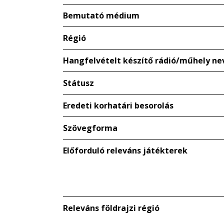
Bemutató médium
Régió
Hangfelvételt készítő rádió/műhely ne
Státusz
Eredeti korhatári besorolás
Szövegforma
Előforduló releváns játékterek
Releváns földrajzi régió