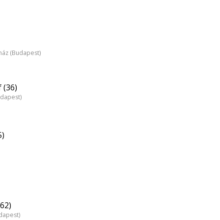
nház (Budapest)
 (36)
udapest)
5)
62)
dapest)