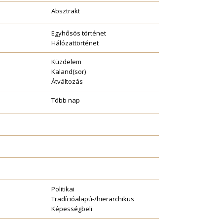
Absztrakt
Egyhősös történet
Hálózattörténet
Küzdelem
Kaland(sor)
Átváltozás
Több nap
Politikai
Tradícióalapú-/hierarchikus
Képességbeli