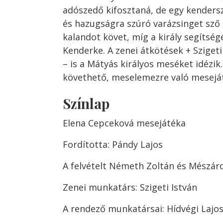
adószedő kifosztaná, de egy kendersz
és hazugságra szúró varázsinget sző
kalandot követ, míg a király segítség
Kenderke. A zenei átkötések + Sziget
– is a Mátyás királyos meséket idézik.
követhető, meselemezre való mesejá
Színlap
Elena Cepceková mesejátéka
Fordította: Pándy Lajos
A felvételt Németh Zoltán és Mészár
Zenei munkatárs: Szigeti István
A rendező munkatársai: Hídvégi Lajos