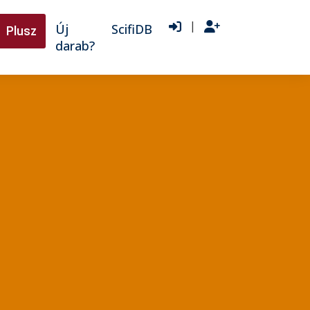
|
Új
ScifiDB
Plusz
darab?