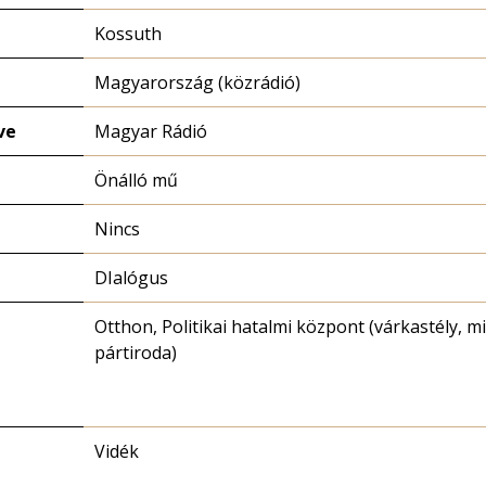
Kossuth
Magyarország (közrádió)
ve
Magyar Rádió
Önálló mű
Nincs
DIalógus
Otthon, Politikai hatalmi központ (várkastély, m
pártiroda)
Vidék