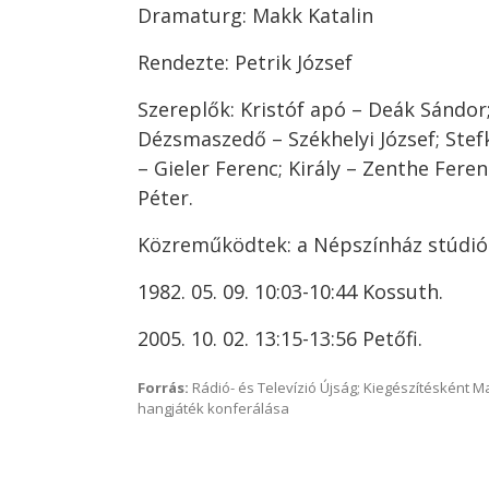
Dramaturg: Makk Katalin
Rendezte: Petrik József
Szereplők: Kristóf apó – Deák Sándor;
Dézsmaszedő – Székhelyi József; Stef
– Gieler Ferenc; Király – Zenthe Fere
Péter.
Közreműködtek: a Népszínház stúdiós
1982. 05. 09. 10:03-10:44 Kossuth.
2005. 10. 02. 13:15-13:56 Petőfi.
Forrás:
Rádió- és Televízió Újság; Kiegészítésként 
hangjáték konferálása