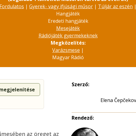
Fordulatos
|
Gyerek- vagy ifjúsági műsor
|
Túljár az eszén
Hangjáték
Eredeti hangjáték
Mesejáték
Rádiójáték gyermekeknek
Megközelítés:
Varázsmese
|
Magyar Rádió
Szerző:
 megjelenítése
Elena Čepčeko
Rendező:
űmesében az öreget az