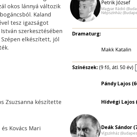
Petrik József
ál okos lánnyá változik
Magyar Rádió (Buda
Népszínház (Budape
 bogáncsból. Kaland
ével tesz igazságot
i István szerkesztésében
Dramaturg:
 Szépen elkészített, jól
ték.
Makk Katalin
Színészek:
(9 fő, átl. 50 év)
Pándy Lajos (6
os Zsuzsanna készítette
Hídvégi Lajos 
Deák Sándor (
 és Kovács Mari
Vígszínház (Budapes