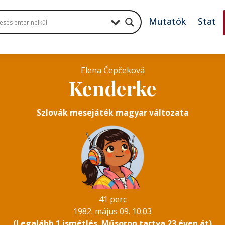
Mutatók
Stat
Elena Čepčeková
Kenderke
Szlovák mesejáték magyar változata
41 perc
1982. május 09. 10:03
(Legalább 1 ismétlés. Műsoron tartva 23 éven át)