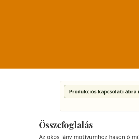
Produkciós kapcsolati ábra
Összefoglalás
Az okos lány motívumhoz hasonló m