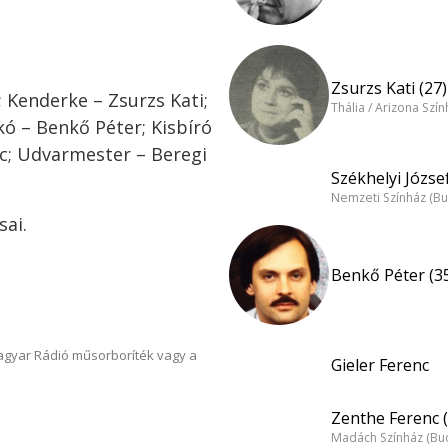
Zsurzs Kati (27)
 Kenderke – Zsurzs Kati;
Thália / Arizona Szí
kó – Benkő Péter; Kisbíró
nc; Udvarmester – Beregi
Székhelyi József
Nemzeti Színház (B
ai.
Benkő Péter (3
Magyar Rádió műsorboríték vagy a
Gieler Ferenc
Zenthe Ferenc (
Madách Színház (Bu