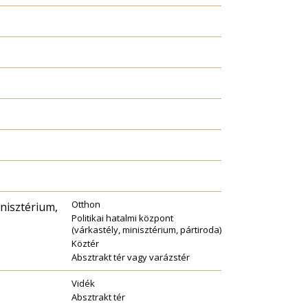
Otthon
inisztérium,
Politikai hatalmi központ
(várkastély, minisztérium, pártiroda)
Köztér
Absztrakt tér vagy varázstér
Vidék
Absztrakt tér