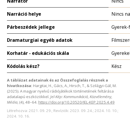
Narrátor
Nincs
Narráció helye
Nincs na
Párbeszédek jellege
Gyerek-f
Dramaturgiai egyéb adatok
Filmszer
Korhatár - edukációs skála
Gyereke
Kódolás kész?
Kész
A táblázat adatainak és az Összefoglalás résznek a
hivatkozása:
Hargitai, H., Gács, A., Hirsch, T., & Szilágyi-Gál, M.
(2025). A magyar nyelvű rádiójátékok történetének feltárása
adatalapú eszközökkel.
Jel-Kép: Kommunikáció, Közvélemény,
Média
, (4), 48–64.
https://doi.org/10.20520/JEL-KEP.2025.4.49
Létrehozva: 2021. 09. 29.; Revíziók: 2023. 09. 24.; 2024. 10. 10.;
2024. 10. 16.