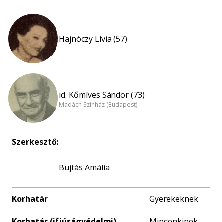
Hajnóczy Lívia (57)
id. Kőmíves Sándor (73)
Madách Színház (Budapest)
Szerkesztő:
Bujtás Amália
Korhatár
Gyerekeknek
Korhatár (ifjúságvédelmi)
Mindenkinek