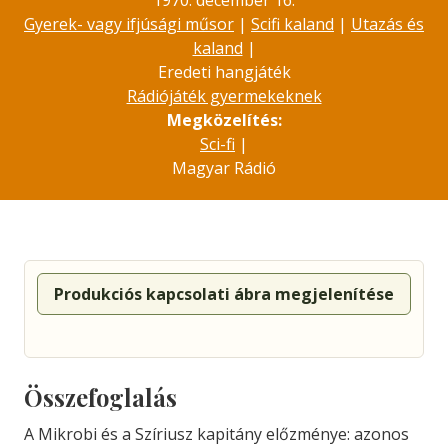
1970. december 16.
Gyerek- vagy ifjúsági műsor
|
Scifi kaland
|
Utazás és
kaland
|
Eredeti hangjáték
Rádiójáték gyermekeknek
Megközelítés:
Sci-fi
|
Magyar Rádió
Produkciós kapcsolati ábra megjelenítése
Összefoglalás
A Mikrobi és a Szíriusz kapitány előzménye: azonos