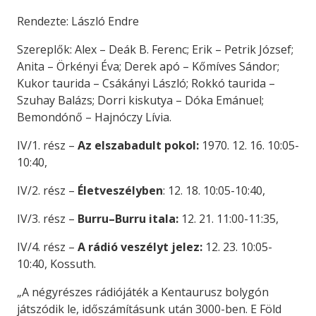
Rendezte: László Endre
Szereplők: Alex – Deák B. Ferenc; Erik – Petrik József;
Anita – Örkényi Éva; Derek apó – Kőmíves Sándor;
Kukor taurida – Csákányi László; Rokkó taurida –
Szuhay Balázs; Dorri kiskutya – Dóka Emánuel;
Bemondónő – Hajnóczy Lívia.
IV/1. rész –
Az elszabadult pokol:
1970. 12. 16. 10:05-
10:40,
IV/2. rész –
Életveszélyben
: 12. 18. 10:05-10:40,
IV/3. rész –
Burru–Burru itala:
12. 21. 11:00-11:35,
IV/4. rész –
A rádió veszélyt jelez:
12. 23. 10:05-
10:40, Kossuth.
„A négyrészes rádiójáték a Kentaurusz bolygón
játszódik le, időszámításunk után 3000-ben. E Föld