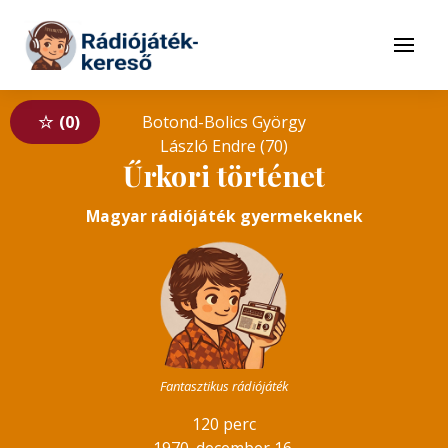
Tovább a navigációhoz
Tovább a tartalomhoz
Menü
0
Botond-Bolics György
László Endre (70)
Űrkori történet
Magyar rádiójáték gyermekeknek
Fantasztikus rádiójáték
120 perc