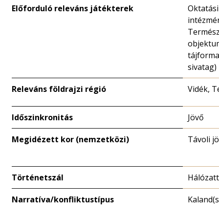
Előforduló releváns játékterek
Oktatási
intézmé
Termész
objektu
tájforma
sivatag)
Releváns földrajzi régió
Vidék, 
Időszinkronitás
Jövő
Megidézett kor (nemzetközi)
Távoli j
Történetszál
Hálózat
Narratíva/konfliktustípus
Kaland(s