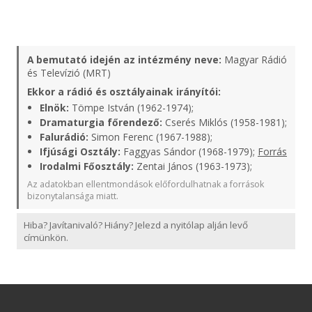
A bemutató idején az intézmény neve:
Magyar Rádió
és Televízió (MRT)
Ekkor a rádió és osztályainak irányítói:
Elnök:
Tömpe István (1962-1974);
Dramaturgia főrendező:
Cserés Miklós (1958-1981);
Falurádió:
Simon Ferenc (1967-1988);
Ifjúsági Osztály:
Faggyas Sándor (1968-1979);
Forrás
Irodalmi Főosztály:
Zentai János (1963-1973);
Az adatokban ellentmondások előfordulhatnak a források
bizonytalansága miatt.
Hiba? Javítanivaló? Hiány? Jelezd a nyitólap alján levő
címünkön.