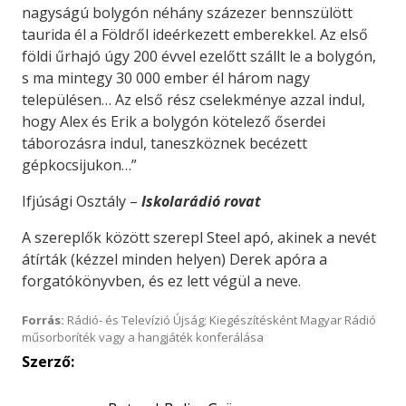
nagyságú bolygón néhány százezer bennszülött
taurida él a Földről ideérkezett emberekkel. Az első
földi űrhajó úgy 200 évvel ezelőtt szállt le a bolygón,
s ma mintegy 30 000 ember él három nagy
településen… Az első rész cselekménye azzal indul,
hogy Alex és Erik a bolygón kötelező őserdei
táborozásra indul, taneszköznek becézett
gépkocsijukon…”
Ifjúsági Osztály –
Iskolarádió rovat
A szereplők között szerepl Steel apó, akinek a nevét
átírták (kézzel minden helyen) Derek apóra a
forgatókönyvben, és ez lett végül a neve.
Forrás:
Rádió- és Televízió Újság; Kiegészítésként Magyar Rádió
műsorboríték vagy a hangjáték konferálása
Szerző: