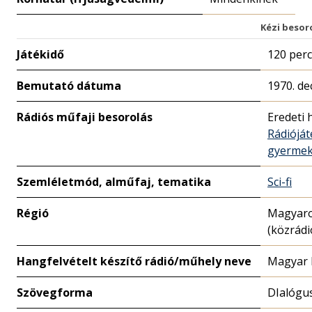
Kézi besor
Játékidő
120 perc
Bemutató dátuma
1970. de
Rádiós műfaji besorolás
Eredeti 
Rádióját
gyerme
Szemléletmód, alműfaj, tematika
Sci-fi
Régió
Magyar
(közrádi
Hangfelvételt készítő rádió/műhely neve
Magyar 
Szövegforma
DIalógu