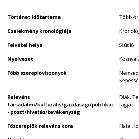
Történet időtartama
Több ór
Cselekmény kronológiája
Kronolo
Felvétel helye
Stúdió
Nyelvezet
Köznyelv
Főbb szereplőviszonyok
Nemzedé
Képessé
Releváns
Diák, Te
társadalmi/kulturális/gazdasági/politikai
tagja
- poszt/hivatás/tevékenység
Főszereplők releváns kora
Fiatal, I