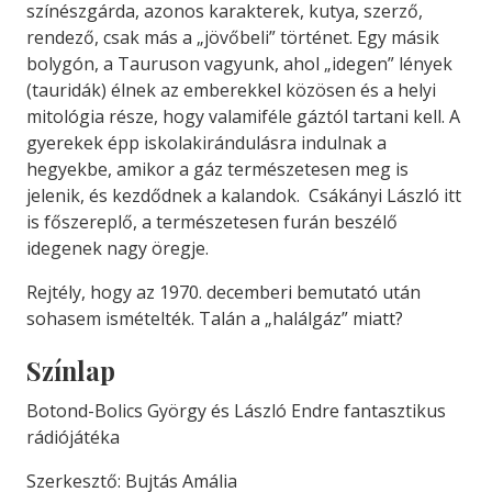
színészgárda, azonos karakterek, kutya, szerző,
rendező, csak más a „jövőbeli” történet. Egy másik
bolygón, a Tauruson vagyunk, ahol „idegen” lények
(tauridák) élnek az emberekkel közösen és a helyi
mitológia része, hogy valamiféle gáztól tartani kell. A
gyerekek épp iskolakirándulásra indulnak a
hegyekbe, amikor a gáz természetesen meg is
jelenik, és kezdődnek a kalandok. Csákányi László itt
is főszereplő, a természetesen furán beszélő
idegenek nagy öregje.
Rejtély, hogy az 1970. decemberi bemutató után
sohasem ismételték. Talán a „halálgáz” miatt?
Színlap
Botond-Bolics György és László Endre fantasztikus
rádiójátéka
Szerkesztő: Bujtás Amália