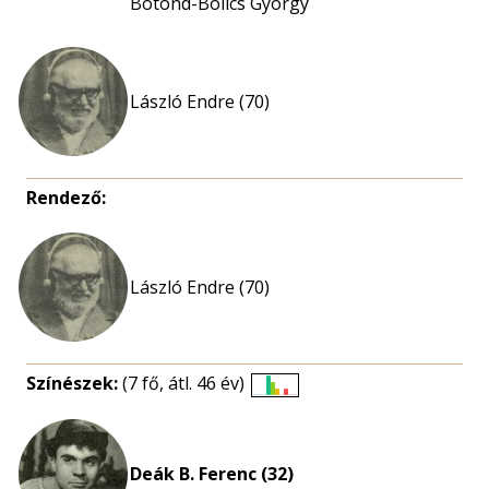
Botond-Bolics György
László Endre (70)
Rendező:
László Endre (70)
Színészek:
(7 fő, átl. 46 év)
Életkori
eloszlás
nagyítása
Deák B. Ferenc (32)