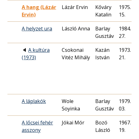
A hang (Lázár
Lázár Ervin
Kőváry
1975. 12.
Ervin)
Katalin
15.
A helyzet ura
László Anna
Barlay
1984. 08.
Gusztáv
27.
🔈
A kultúra
Csokonai
Kazán
1973. 09.
(1973)
Vitéz Mihály
István
21.
A láplakók
Wole
Barlay
1979. 03.
Soyinka
Gusztáv
03.
A lőcsei fehér
Jókai Mór
Bozó
1967. 03.
asszony
László
19.