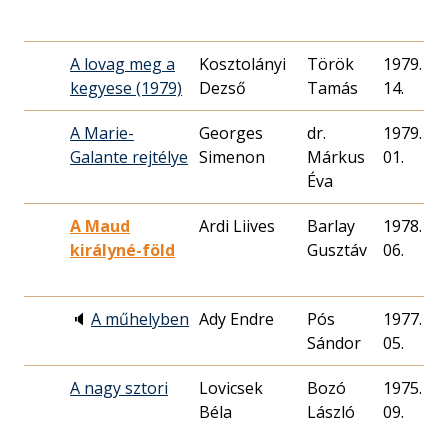
A lovag meg a
Kosztolányi
Török
1979. 06.
kegyese (1979)
Dezső
Tamás
14.
A Marie-
Georges
dr.
1979. 01.
Galante rejtélye
Simenon
Márkus
01.
Éva
A Maud
Ardi Liives
Barlay
1978. 05.
királyné-föld
Gusztáv
06.
🔈
A műhelyben
Ady Endre
Pós
1977. 12.
Sándor
05.
A nagy sztori
Lovicsek
Bozó
1975. 08.
Béla
László
09.