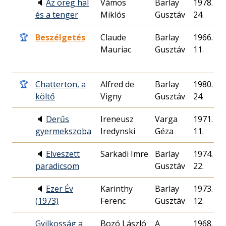
🔈
Az öreg hal
Vámos
Barlay
1978. 04.
és a tenger
Miklós
Gusztáv
24.
🏆
Beszélgetés
Claude
Barlay
1966. 04.
Mauriac
Gusztáv
11.
🏆
Chatterton, a
Alfred de
Barlay
1980. 05.
költő
Vigny
Gusztáv
24.
🔈
Derűs
Ireneusz
Varga
1971. 10.
gyermekszoba
Iredynski
Géza
11.
🔈
Elveszett
Sarkadi Imre
Barlay
1974. 04.
paradicsom
Gusztáv
22.
🔈
Ezer Év
Karinthy
Barlay
1973. 12.
(1973)
Ferenc
Gusztáv
12.
Gyilkosság a
Bozó László
A
1968. 02.