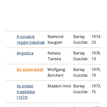
A vonatok
Raimond
Barlay
1974. 06.
reggel indulnak
Kaugver
Gusztáv
23.
Angolóra
Natasa
Barlay
1976. 03.
Tanska
Gusztáv
13.
Az ajtón kívül
Wolfgang
Barlay
1975. 01.
Borchert
Gusztáv
19.
Az ember
Madách Imre
Barlay
1973. 01.
tragédiája
Gusztáv
15.
(1973)