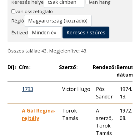
Keresés helye
van hang
van összefoglaló
Keresés
Régió
Keresés / szűrés
Évtized
Összes találat: 43. Megjelenítve: 43.
Díj
Cím
Szerző
Rendező
Bemutat
↕
↕
↕
↕
dátuma
1793
Victor Hugo
Pós
1974. 05.
Sándor
13.
A Gál Regina-
Török
A
1972. 07.
rejtély
Tamás
szerző,
08.
Török
Tamás