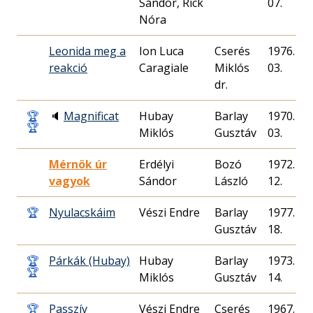
Sándor, Rick
07.
Nóra
Leonida meg a
Ion Luca
Cserés
1976. 08.
reakció
Caragiale
Miklós
03.
dr.
🏆
🔈
Magnificat
Hubay
Barlay
1970. 04.
🏆
Miklós
Gusztáv
03.
Mérnök úr
Erdélyi
Bozó
1972. 02.
vagyok
Sándor
László
12.
🏆
Nyulacskáim
Vészi Endre
Barlay
1977. 07.
Gusztáv
18.
🏆
Párkák (Hubay)
Hubay
Barlay
1973. 05.
🏆
Miklós
Gusztáv
14.
🏆
Passzív
Vészi Endre
Cserés
1967. 03.