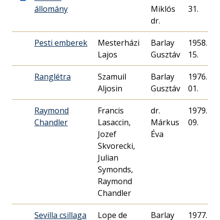
állomány
Miklós
31.
dr.
Pesti emberek
Mesterházi
Barlay
1958. 04.
Lajos
Gusztáv
15.
Ranglétra
Szamuil
Barlay
1976. 11.
Aljosin
Gusztáv
01.
Raymond
Francis
dr.
1979. 08.
Chandler
Lasaccin,
Márkus
09.
Jozef
Éva
Skvorecki,
Julian
Symonds,
Raymond
Chandler
Sevilla csillaga
Lope de
Barlay
1977. 11.