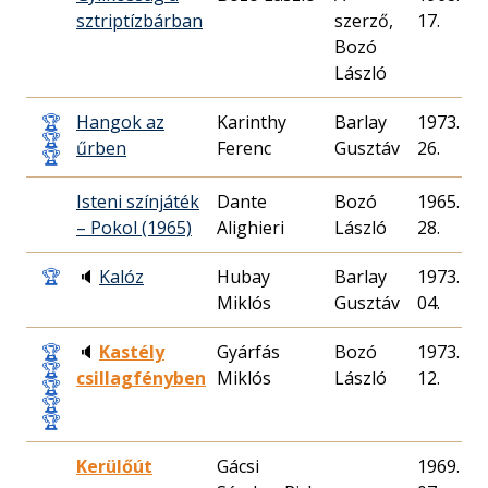
sztriptízbárban
szerző,
17.
Bozó
László
🏆
Hangok az
Karinthy
Barlay
1973. 02.
🏆
űrben
Ferenc
Gusztáv
26.
🏆
Isteni színjáték
Dante
Bozó
1965. 05.
– Pokol (1965)
Alighieri
László
28.
🏆
🔈
Kalóz
Hubay
Barlay
1973. 07.
Miklós
Gusztáv
04.
🏆
🔈
Kastély
Gyárfás
Bozó
1973. 03.
🏆
csillagfényben
Miklós
László
12.
🏆
🏆
🏆
Kerülőút
Gácsi
1969. 03.