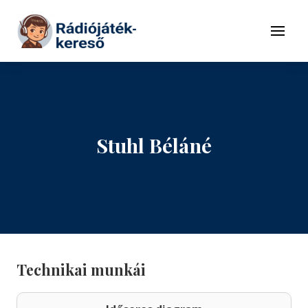
Tovább a navigációhoz
Tovább a tartalomhoz
Menü
Stuhl Béláné
Technikai munkái