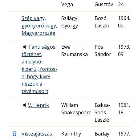
Vega
Gusztáv
24.
Szép vagy,
Szilágyi
Bozó
1964. 05.
gyönyörű vagy,
György
László
02.
Magyarország
🔈
Tanulságos
Ewa
Pós
1973. 07.
történet,
Szumanska
Sándor
09.
amelyből
kiderül, fontos-
e, hogy kivel
nézzük a
tévéműsort
🔈
V. Henrik
William
Baksa-
1961. 06.
Shakespeare
Soós
18.
László
🏆
Visszajátszás
Karinthy
Barlay
1977. 06.