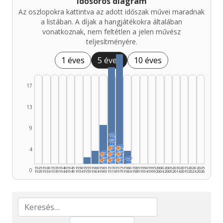
Idősoros diagram
Az oszlopokra kattintva az adott időszak művei maradnak
a listában. A díjak a hangjátékokra általában
vonatkoznak, nem feltétlen a jelen művész
teljesítményére.
1 éves
5 éves
10 éves
17
13
9
🏆
🏆
★
🏆
★
🏆
4
★
🏆
★
🏆
★
🏆
★
🏆
★
🏆
★
🏆
🏆
1925
1930
1935
1940
1945
1950
1955
1960
1965
1970
1975
1980
1985
1990
1995
2000
2005
2010
2015
2020
2025
0
1929
1934
1939
1944
1949
1954
1959
1964
1969
1974
1979
1984
1989
1994
1999
2004
2009
2014
2019
2024
2026