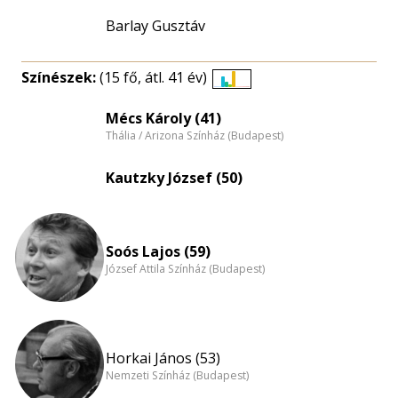
Barlay Gusztáv
Színészek:
(15 fő, átl. 41 év)
Életkori
eloszlás
Mécs Károly (41)
Thália / Arizona Színház (Budapest)
nagyítása
Kautzky József (50)
Soós Lajos (59)
József Attila Színház (Budapest)
Horkai János (53)
Nemzeti Színház (Budapest)