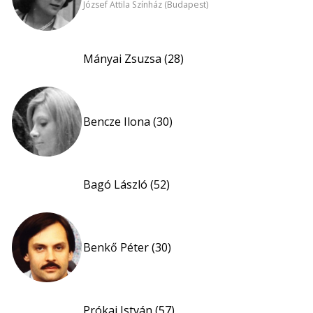
József Attila Színház (Budapest)
Mányai Zsuzsa (28)
Bencze Ilona (30)
Bagó László (52)
Benkő Péter (30)
Prókai István (57)