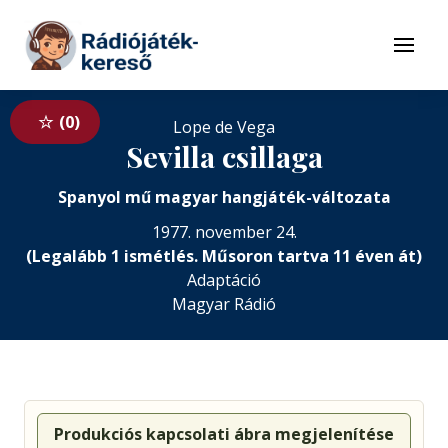
Tovább a navigációhoz
Tovább a tartalomhoz
Menü
0
Lope de Vega
Sevilla csillaga
Spanyol mű magyar hangjáték-változata
1977. november 24.
(Legalább 1 ismétlés. Műsoron tartva 11 éven át)
Adaptáció
Magyar Rádió
Produkciós kapcsolati ábra megjelenítése