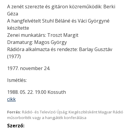
A zenét szerezte és gitáron közreműködik: Berki
Géza
A hangfelvételt Stuhl Béláné és Váci Györgyné
készítette
Zenei munkatárs: Troszt Margit
Dramaturg: Magos György
Rádióra alkalmazta és rendezte: Barlay Gusztáv
(1977)
1977. november 24.
Ismétlés:
1988. 05. 22. 19.00 Kossuth
cikk
Forrás:
Rádió- és Televízió Újság; Kiegészítésként Magyar Rádió
műsorboríték vagy a hangjáték konferálása
Szerző: