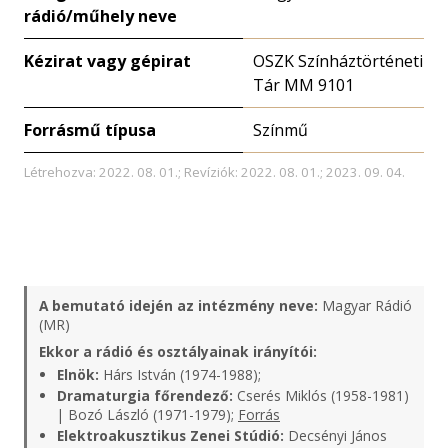
rádió/műhely neve
Kézirat vagy gépirat
OSZK Színháztörténeti
Tár MM 9101
Forrásmű típusa
Színmű
Létrehozva: 2022. 08. 01.; Revíziók: 2022. 08. 01.; 2023. 09. 04.
A bemutató idején az intézmény neve:
Magyar Rádió
(MR)
Ekkor a rádió és osztályainak irányítói:
Elnök:
Hárs István (1974-1988);
Dramaturgia főrendező:
Cserés Miklós (1958-1981)
| Bozó László (1971-1979);
Forrás
Elektroakusztikus Zenei Stúdió:
Decsényi János