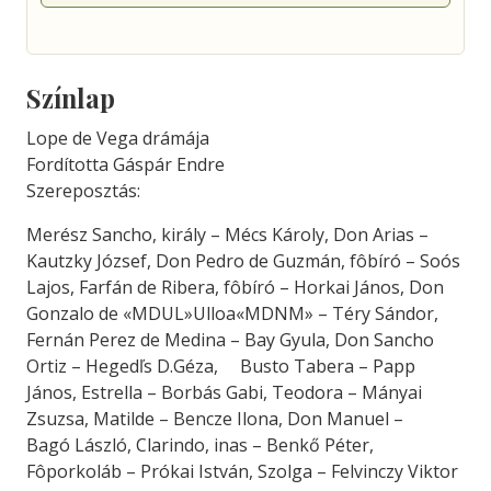
Színlap
Lope de Vega drámája
Fordította Gáspár Endre
Szereposztás:
Merész Sancho, király – Mécs Károly, Don Arias –
Kautzky József, Don Pedro de Guzmán, fôbíró – Soós
Lajos, Farfán de Ribera, fôbíró – Horkai János, Don
Gonzalo de «MDUL»Ulloa«MDNM» – Téry Sándor,
Fernán Perez de Medina – Bay Gyula, Don Sancho
Ortiz – Hegedľs D.Géza, Busto Tabera – Papp
János, Estrella – Borbás Gabi, Teodora – Mányai
Zsuzsa, Matilde – Bencze Ilona, Don Manuel –
Bagó László, Clarindo, inas – Benkő Péter,
Fôporkoláb – Prókai István, Szolga – Felvinczy Viktor