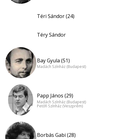
Téri Sándor (24)
Téry Sándor
Bay Gyula (51)
Madách Színház (Budapest)
Papp János (29)
Madách Színház (Budapest)
Petőfi Színház (Veszprém)
Borbás Gabi (28)