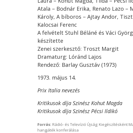
Laura – Kohut Magda, Tilda – Pécsi Il
Atala – Bodnár Erika, Renato Lazo – 
Károly, A bíboros – Ajtay Andor, Tiszt
Kalocsai Ferenc
A felvételt Stuhl Béláné és Váci Györ
készítette
Zenei szerkesztő: Troszt Margit
Dramaturg: Lóránd Lajos
Rendező: Barlay Gusztáv (1973)
1973. május 14.
Prix Italia nevezés
Kritikusok díja Szinész Kohut Magda
Kritikusok díja Szinész Pécsi Ildikó
Forrás:
Rádió- és Televízió Újság; Kiegészítésként 
hangjáték konferálása