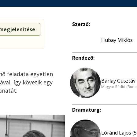
Szerző:
 megjelenítése
Hubay Miklós
Rendező:
nő feladata egyetlen
Barlay Gusztáv 
val, így követik egy
Magyar Rádió (Buda
anatát.
Dramaturg:
Lóránd Lajos (5