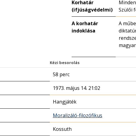
Korhatár
Minden
(ifjúságvédelmi)
Szülői 
A korhatár
A műben
indoklása
diktatú
rendsze
magyará
Kézi besorolás
58 perc
1973. május 14. 21:02
Hangjáték
Moralizáló-filozófikus
Kossuth