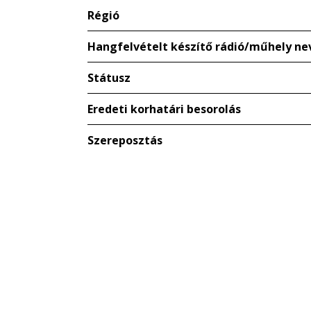
Régió
Hangfelvételt készítő rádió/műhely ne
Státusz
Eredeti korhatári besorolás
Szereposztás