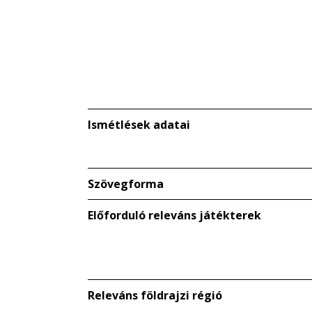
Ismétlések adatai
Szövegforma
Előforduló releváns játékterek
Releváns földrajzi régió