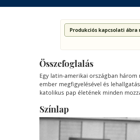
Produkciós kapcsolati ábra
Összefoglalás
Egy latin-amerikai országban három 
ember megfigyelésével és lehallgatásá
katolikus pap életének minden mozz
Színlap