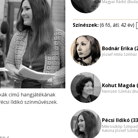
Magyar Rádió (Buda
Színészek:
(6 fő, átl. 42 év)
Bodnár Erika (
József Attila Színhá
Kohut Magda (
Nemzeti Színház (B
rkák című hangjátékának
écsi Ildikó színművészek.
Pécsi Ildikó (33
Mikroszkóp Színpad
Katona József Szính