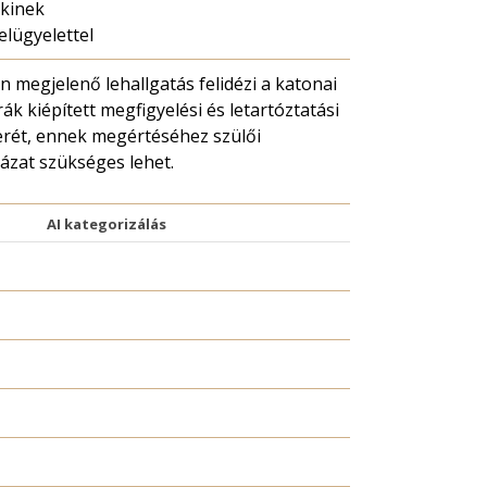
kinek
felügyelettel
 megjelenő lehallgatás felidézi a katonai
rák kiépített megfigyelési és letartóztatási
rét, ennek megértéséhez szülői
zat szükséges lehet.
AI kategorizálás