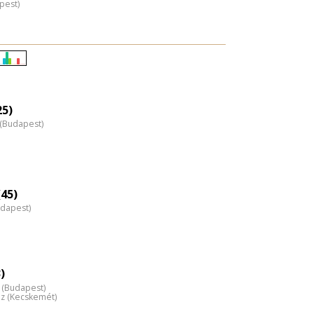
pest)
Életkori
eloszlás
nagyítása
25)
z (Budapest)
45)
udapest)
)
 (Budapest)
áz (Kecskemét)