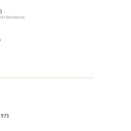
)
nház (Budapest)
)
 1973