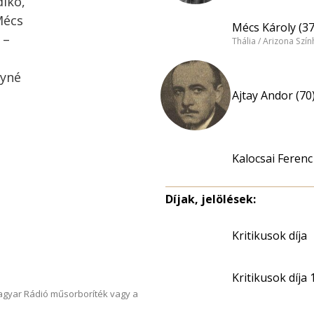
dikó,
Mécs
Mécs Károly (37
 –
Thália / Arizona Szí
gyné
Ajtay Andor (70
Kalocsai Ferenc
Díjak, jelölések:
Kritikusok díja
Kritikusok díja
Magyar Rádió műsorboríték vagy a