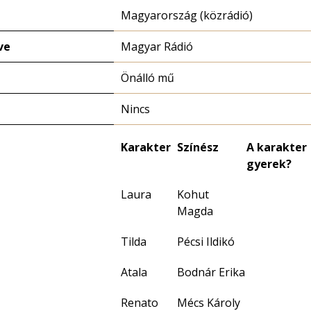
Magyarország (közrádió)
ve
Magyar Rádió
Önálló mű
Nincs
Karakter
Színész
A karakter
gyerek?
Laura
Kohut
Magda
Tilda
Pécsi Ildikó
Atala
Bodnár Erika
Renato
Mécs Károly