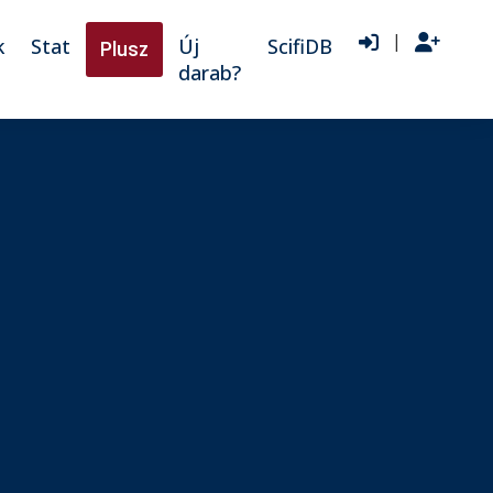
|
k
Stat
Új
ScifiDB
Plusz
darab?