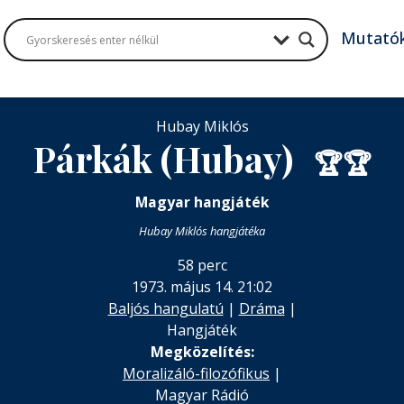
Mutató
Hubay Miklós
Párkák (Hubay)
🏆
🏆
Magyar hangjáték
Hubay Miklós hangjátéka
58 perc
1973. május 14. 21:02
Baljós hangulatú
|
Dráma
|
Hangjáték
Megközelítés:
Moralizáló-filozófikus
|
Magyar Rádió