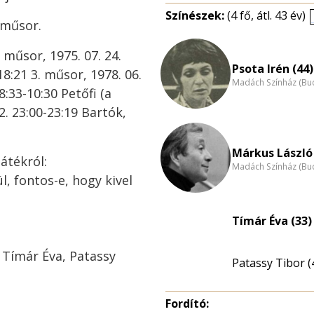
Színészek:
(4 fő, átl. 43 év)
 műsor.
. műsor, 1975. 07. 24.
Psota Irén (44)
-18:21 3. műsor, 1978. 06.
Madách Színház (Bu
8:33-10:30 Petőfi (a
. 23:00-23:19 Bartók,
Márkus László 
átékról:
Madách Színház (Bu
, fontos-e, hogy kivel
Tímár Éva (33)
 Tímár Éva, Patassy
Patassy Tibor (
Fordító: