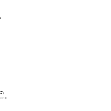
a
)
7)
pest)