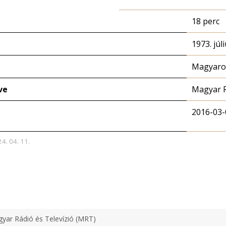
18 perc
1973. júli
Magyaror
ve
Magyar 
2016-03-
24. 04. 11.
yar Rádió és Televízió (MRT)