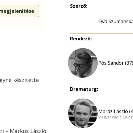
Szerző:
 megjelenítése
Ewa Szumansk
Rendező:
Pós Sándor (37
rgyné készítette
Dramaturg:
Maráz László (4
Magyar Rádió (Buda
érj – Márkus László.