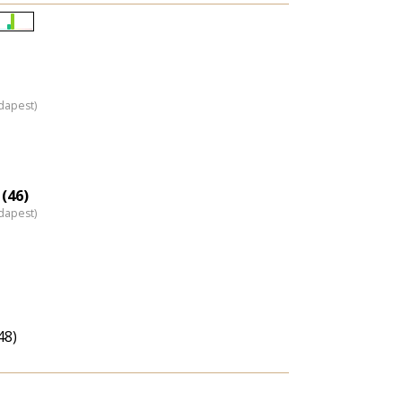
Életkori
eloszlás
nagyítása
dapest)
(46)
dapest)
48)