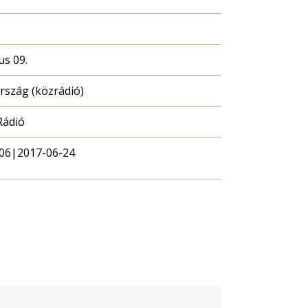
us 09.
szág (közrádió)
Rádió
06|2017-06-24