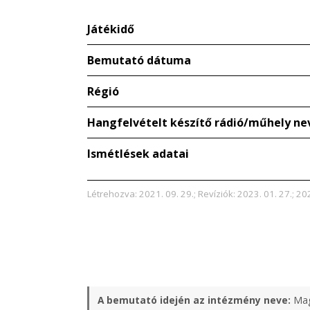
Játékidő
Bemutató dátuma
Régió
Hangfelvételt készítő rádió/műhely ne
Ismétlések adatai
Létrehozva: 2021. 09. 29.; Revíziók: 2023. 01. 27.; 20
A bemutató idején az intézmény neve:
Mag