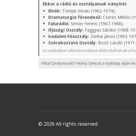
Ekkor a rádió és osztályainak irányítói:
Elnök:
Tömpe István (1962-1974);
Dramaturgia főrendező:
Cserés Miklós (1
Falurádió:
Simon Ferenc (1967-1988);
Ifjúsági Osztály:
Faggyas Sándor (1968-19
Irodalmi Főosztály:
Zentai János (1963-197
Szórakoztató Osztály:
Bozó László (1971
Az adatokban ellentmondások előfordulhatnak a for
Hiba? Javítanivaló? Hiány? Jelezd a nyitólap alján l
© 2026 All rights reserved.