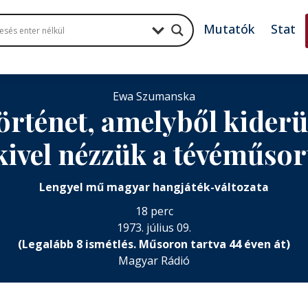
Mutatók
Stat
Ewa Szumanska
rténet, amelyből kiderül
kivel nézzük a tévéműsor
Lengyel mű magyar hangjáték-változata
18 perc
1973. július 09.
(Legalább 8 ismétlés. Műsoron tartva 44 éven át)
Magyar Rádió