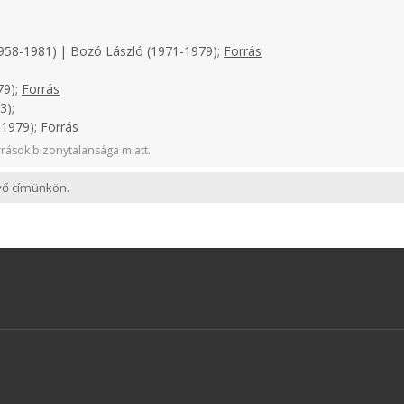
958-1981) | Bozó László (1971-1979);
Forrás
79);
Forrás
3);
-1979);
Forrás
rások bizonytalansága miatt.
evő címünkön.