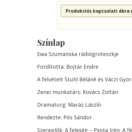
Produkciós kapcsolati ábra
Színlap
Ewa Szumanska rádiógroteszkje
Fordította: Bojtár Endre
A felvételt Stuhl Béláné és Váczi Gyö
Zenei munkatárs: Kovács Zoltán
Dramaturg: Maráz László
Rendezte: Pós Sándor
Szereplők: A feleség – Psota Irén; A f