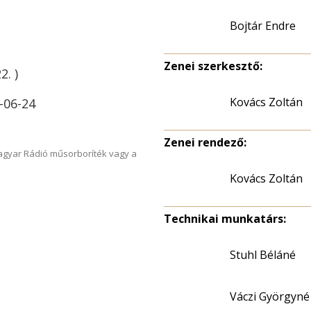
Bojtár Endre
Zenei szerkesztő:
2. )
Kovács Zoltán
-06-24
Zenei rendező:
Magyar Rádió műsorboríték vagy a
Kovács Zoltán
Technikai munkatárs:
Stuhl Béláné
Váczi Györgyné