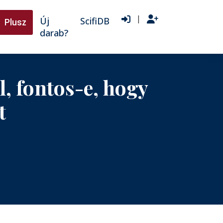
|
Új
ScifiDB
Plusz
darab?
, fontos-e, hogy
t