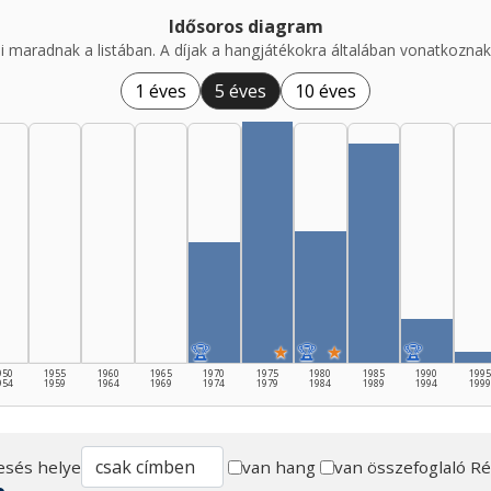
Idősoros diagram
i maradnak a listában. A díjak a hangjátékokra általában vonatkoznak,
1 éves
5 éves
10 éves
🏆
★
🏆
★
🏆
950
1955
1960
1965
1970
1975
1980
1985
1990
1995
954
1959
1964
1969
1974
1979
1984
1989
1994
1999
esés helye
van hang
van összefoglaló
Ré