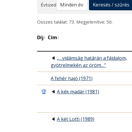
Keresés
Keresés / szűrés
Évtized
Összes találat: 73. Megjelenítve: 50.
Díj
Cím
↕
↕
🔈
„…vidámság határán a fájdalom,
gyötrelmekén az öröm…”
A fehér hajó (1971)
🏆
🔈
A kék madár (1981)
🔈
A két Lotti (1989)