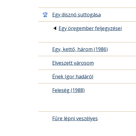
🏆
Egy disznó suttogása
🔈
Egy öregember feljegyzései
Egy, kettő, három (1986)
Elveszett városom
Ének Igor hadáról
Feleség (1988)
Fűre lépni veszélyes