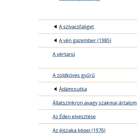
🔈
A szivacsfaliget
🔈
A vén gazember (1985)
A vértanú
A zöldköves gyűrű
🔈
Ádámcsutka
Állatszinkron avagy szakmai ártalom
Az Éden elvesztése
Az éjszaka képei (1976)