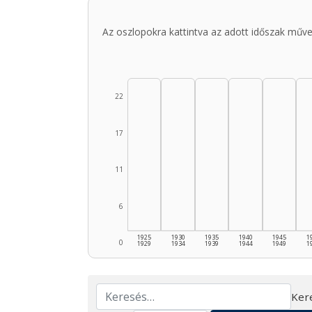
Az oszlopokra kattintva az adott időszak műve
22
17
11
6
1925
1930
1935
1940
1945
1
0
1929
1934
1939
1944
1949
1
Ker