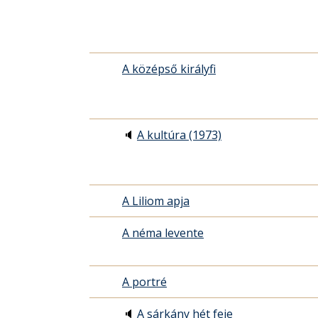
A középső királyfi
🔈
A kultúra (1973)
A Liliom apja
A néma levente
A portré
🔈
A sárkány hét feje