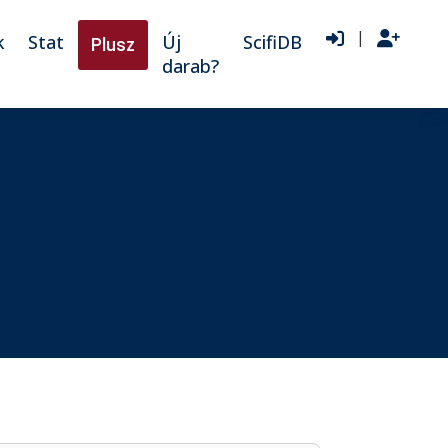
|
k
Stat
Új
ScifiDB
Plusz
darab?