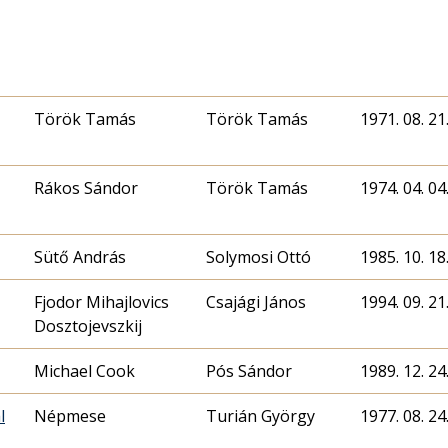
Török Tamás
Török Tamás
1971. 08. 21
Rákos Sándor
Török Tamás
1974. 04. 04
Sütő András
Solymosi Ottó
1985. 10. 18
Fjodor Mihajlovics
Csajági János
1994. 09. 21
Dosztojevszkij
Michael Cook
Pós Sándor
1989. 12. 24
l
Népmese
Turián György
1977. 08. 24