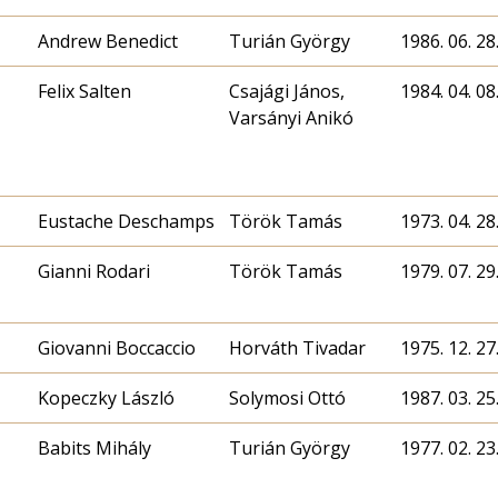
Andrew Benedict
Turián György
1986. 06. 28
Felix Salten
Csajági János,
1984. 04. 08
Varsányi Anikó
Eustache Deschamps
Török Tamás
1973. 04. 28
Gianni Rodari
Török Tamás
1979. 07. 29
Giovanni Boccaccio
Horváth Tivadar
1975. 12. 27
Kopeczky László
Solymosi Ottó
1987. 03. 25
Babits Mihály
Turián György
1977. 02. 23