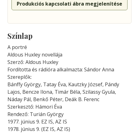
Produkciós kapcsolati ábra megjelenítése
Színlap
A portré
Aldous Huxley novellája
Szerző: Aldous Huxley
Fordította és rádióra alkalmazta: Sándor Anna
Szereplők:
Bánffy György, Tatay Éva, Kautzky József, Pándy
Lajos, Bencze Ilona, Timár Béla, Szilassy Gyula,
Náday Pál, Benkő Péter, Deák B. Ferenc
Szerkesztő: Hámori Éva
Rendező: Turián György
1977. június 9. EZ IS, AZ IS
1978. június 9. (EZ IS, AZ IS)