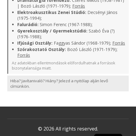
Dramaturgia főrendező:
Cserés Miklós (1958-1981)
| Bozó László (1971-1979);
Forrás
Elektroakusztikus Zenei Stúdió:
Decsényi János
(1975-1994);
Falurádió:
Simon Ferenc (1967-1988);
Gyerekosztály / Gyermekstúdió:
Szabó Éva (?)
(1976-1988);
Ifjúsági Osztály:
Faggyas Sándor (1968-1979);
Forrás
Szórakoztató Osztály:
Bozó László (1971-1979);
Forrás
Az adatokban ellentmondások előfordulhatnak a források
bizonytalansága miatt.
Hiba? Javítanivaló? Hiány? Jelezd a nyitólap alján levő
címünkön.
© 2026 All rights reserved.