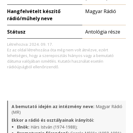
Hangfelvételt készítő
Magyar Rádió
rádió/műhely neve
Státusz
Antológia része
Létrehozva: 2024. 09. 17.
Ez az oldal létrehozása óta még nem volt átnézve, ezért
lehetséges, hogy a szereposztás hiányos vagy a bemutató
dátuma valójában ismétlés. Kutatói használat esetén
rádióújságból ellenőrizendő.
A bemutató idején az intézmény neve:
Magyar Rádió
(MR)
Ekkor a rádió és osztályainak irányítói:
Elnök:
Hárs István (1974-1988);