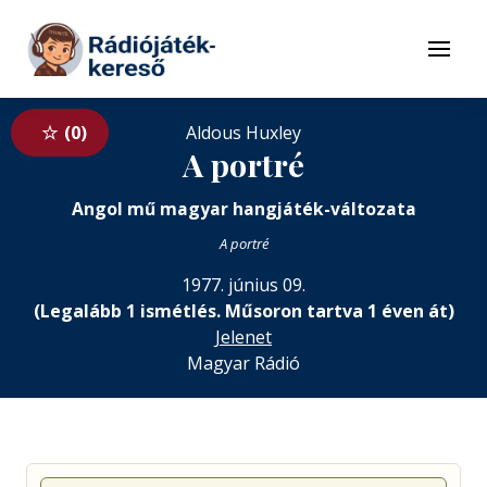
Tovább a navigációhoz
Tovább a tartalomhoz
Menü
0
Aldous Huxley
A portré
Angol mű magyar hangjáték-változata
A portré
1977. június 09.
(Legalább 1 ismétlés. Műsoron tartva 1 éven át)
Jelenet
Magyar Rádió