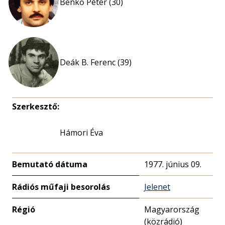
Benkő Péter (30)
Deák B. Ferenc (39)
Szerkesztő:
Hámori Éva
Bemutató dátuma
1977. június 09.
Rádiós műfaji besorolás
Jelenet
Régió
Magyarország
(közrádió)