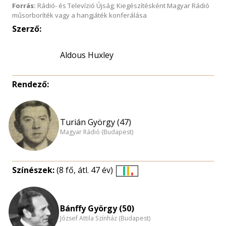
Forrás:
Rádió- és Televízió Újság; Kiegészítésként Magyar Rádió
műsorboríték vagy a hangjáték konferálása
Szerző:
Aldous Huxley
Rendező:
Turián György (47)
Magyar Rádió (Budapest)
Színészek:
(8 fő, átl. 47 év)
Életkori
eloszlás
nagyítása
Bánffy György (50)
József Attila Színház (Budapest)