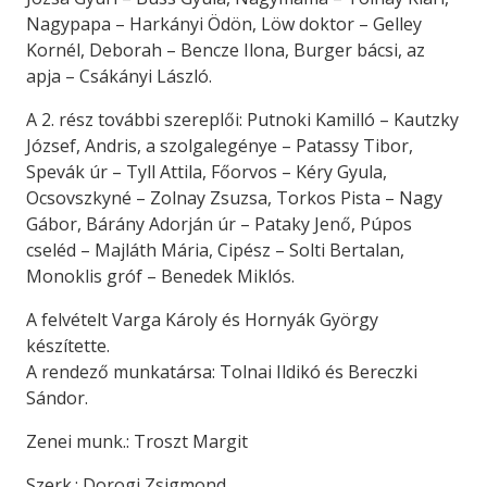
Nagypapa – Harkányi Ödön, Löw doktor – Gelley
Kornél, Deborah – Bencze Ilona, Burger bácsi, az
apja – Csákányi László.
A 2. rész további szereplői: Putnoki Kamilló – Kautzky
József, Andris, a szolgalegénye – Patassy Tibor,
Spevák úr – Tyll Attila, Főorvos – Kéry Gyula,
Ocsovszkyné – Zolnay Zsuzsa, Torkos Pista – Nagy
Gábor, Bárány Adorján úr – Pataky Jenő, Púpos
cseléd – Majláth Mária, Cipész – Solti Bertalan,
Monoklis gróf – Benedek Miklós.
A felvételt Varga Károly és Hornyák György
készítette.
A rendező munkatársa: Tolnai Ildikó és Bereczki
Sándor.
Zenei munk.: Troszt Margit
Szerk.: Dorogi Zsigmond