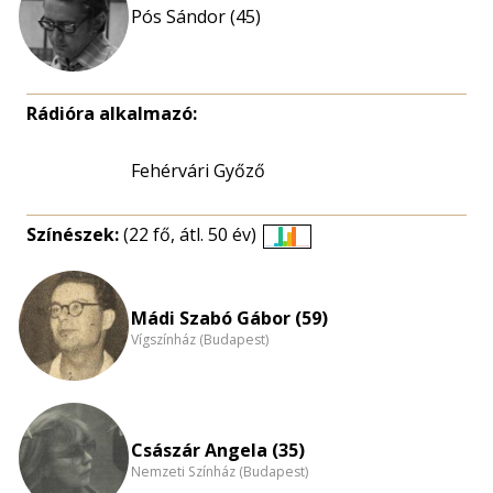
Pós Sándor (45)
Rádióra alkalmazó:
Fehérvári Győző
Színészek:
(22 fő, átl. 50 év)
Életkori
eloszlás
nagyítása
Mádi Szabó Gábor (59)
Vígszínház (Budapest)
Császár Angela (35)
Nemzeti Színház (Budapest)