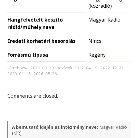
(közrádió)
Hangfelvételt készítő
Magyar Rádió
rádió/műhely neve
Eredeti korhatári besorolás
Nincs
Forrásmű típusa
Regény
Létrehozva: 2021. 09. 29.; Revíziók: 2022. 04. 19.; 2022. 12. 21.;
2023. 01. 16.; 2026. 05. 26.
Comments are closed.
A bemutató idején az intézmény neve:
Magyar Rádió
(MR)