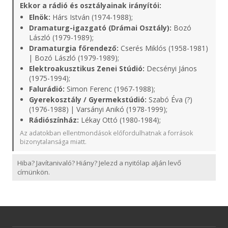
Ekkor a rádió és osztályainak irányítói:
Elnök:
Hárs István (1974-1988);
Dramaturg-igazgató (Drámai Osztály):
Bozó
László (1979-1989);
Dramaturgia főrendező:
Cserés Miklós (1958-1981)
| Bozó László (1979-1989);
Elektroakusztikus Zenei Stúdió:
Decsényi János
(1975-1994);
Falurádió:
Simon Ferenc (1967-1988);
Gyerekosztály / Gyermekstúdió:
Szabó Éva (?)
(1976-1988) | Varsányi Anikó (1978-1999);
Rádiószínház:
Lékay Ottó (1980-1984);
Az adatokban ellentmondások előfordulhatnak a források
bizonytalansága miatt.
Hiba? Javítanivaló? Hiány? Jelezd a nyitólap alján levő
címünkön.