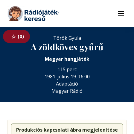
Tovább a navigációhoz
Tovább a tartalomhoz
Menü
0
Török Gyula
A zöldköves gyűrű
Magyar hangjáték
115 perc
1981. július 19. 16:00
Adaptáció
Magyar Rádió
Produkciós kapcsolati ábra megjelenítése