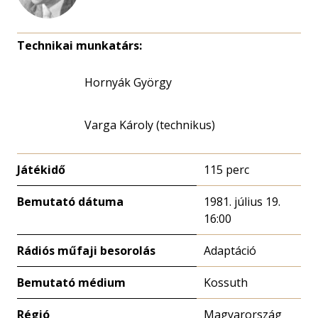
Technikai munkatárs:
Hornyák György
Varga Károly (technikus)
Játékidő
115 perc
Bemutató dátuma
1981. július 19.
16:00
Rádiós műfaji besorolás
Adaptáció
Bemutató médium
Kossuth
Régió
Magyarország