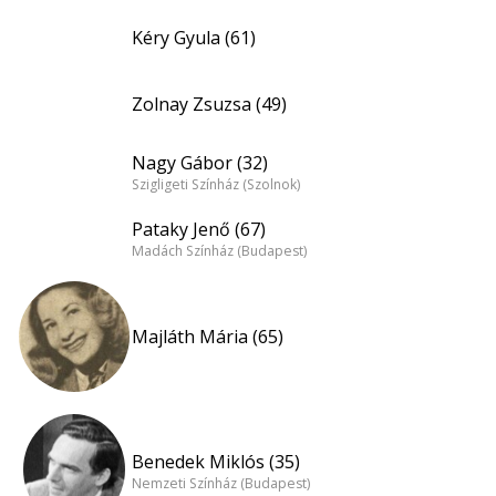
Kéry Gyula (61)
Zolnay Zsuzsa (49)
Nagy Gábor (32)
Szigligeti Színház (Szolnok)
Pataky Jenő (67)
Madách Színház (Budapest)
Majláth Mária (65)
Benedek Miklós (35)
Nemzeti Színház (Budapest)