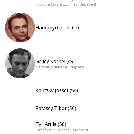
Fővárosi Operettszínház (Budapest)
Harkányi Ödön (67)
Gelley Kornél (49)
Nemzeti Színház (Budapest)
Kautzky József (54)
Patassy Tibor (56)
Tyll Attila (58)
József Attila Színház (Budapest)