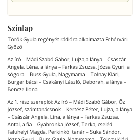
Színlap
Török Gyula regényét rádióra alkalmazta Fehérvári
Győző
Az író – Mádi Szabó Gábor, Lujza,a lánya – Császár
Angela, Léna, a lánya – Farkas Zsuzsa, Józsa Gyuri, a
sógora – Buss Gyula, Nagymama – Tolnay Klári,
Burger bácsi – Csákányi László, Deborah, a lánya –
Bencze Ilona
Az 1. rész szereplői: Az író – Mádi Szabó Gábor, Őz
József, számtanácsnok – Kertész Péter, Lujza, a lánya
– Császár Angela, Lina, a lánya – Farkas Zsuzsa,
Antal, a fia – Gyabronka József, Terka, cseléd –
Faluhelyi Magda, Perkinkó, tanár – Suka Sándor,
Józsa Gyuri – Buss Gyula, Nagymama – Tolnay Klári,