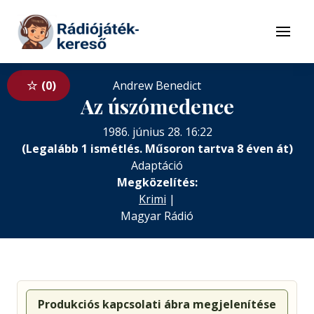
Tovább a navigációhoz
Tovább a tartalomhoz
Menü
0
Andrew Benedict
Az úszómedence
1986. június 28. 16:22
(Legalább 1 ismétlés. Műsoron tartva 8 éven át)
Adaptáció
Megközelítés:
Krimi
|
Magyar Rádió
Produkciós kapcsolati ábra megjelenítése