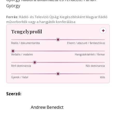
György
Forrás:
Rádió- és Televízió Újság; Kiegészítésként Magyar Rádió
műsorboríték vagy a hangjáték konferálása
✦
Tengelyprofil
Reális / dokumentarista
Elvont / abszurd / fantasztikus
Verbális / irodalmi
Hangzáskísérleti / formai
Férfi dominancia
Női dominancia
Gyerek / fiatal
Idős
Szerző:
Andrew Benedict