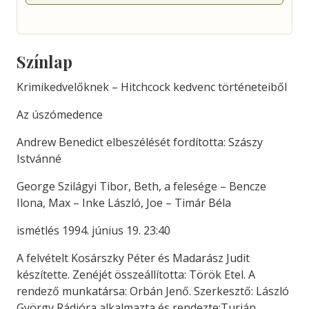
Színlap
Krimikedvelőknek – Hitchcock kedvenc történeteiből
Az úszómedence
Andrew Benedict elbeszélését fordította: Szászy
Istvánné
George Szilágyi Tibor, Beth, a felesége – Bencze
Ilona, Max – Inke László, Joe – Timár Béla
ismétlés 1994. június 19. 23:40
A felvételt Kosárszky Péter és Madarász Judit
készítette. Zenéjét összeállította: Török Etel. A
rendező munkatársa: Orbán Jenő. Szerkesztő: László
György Rádióra alkalmazta és rendezte:Turián