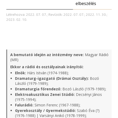
elbeszélés
Létrehozva: 2022. 07. 07.; Revíziók: 2022. 07. 07.; 2022. 11. 30.;
2023. 02. 10.
A bemutató idején az intézmény neve:
Magyar Rádió
(MR)
Ekkor a rádió és osztályainak irányítói:
Elnök:
Hárs István (1974-1988);
Dramaturg-igazgató (Drámai Osztály):
Bozó
László (1979-1989);
Dramaturgia főrendező:
Bozó László (1979-1989);
Elektroakusztikus Zenei Stúdió:
Decsényi János
(1975-1994);
Falurádió:
Simon Ferenc (1967-1988);
Gyerekosztály / Gyermekstúdió:
Szabó Éva (?)
(1976-1988) | Varsányi Anikó (1978-1999);