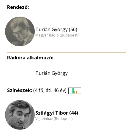
Rendező:
Turián György (56)
Magyar Rádió (Budapest)
Rádióra alkalmazó:
Turián György
Színészek:
(4 fő, átl. 46 év)
Életkori
eloszlás
nagyítása
Szilágyi Tibor (44)
Vígszínház (Budapest)