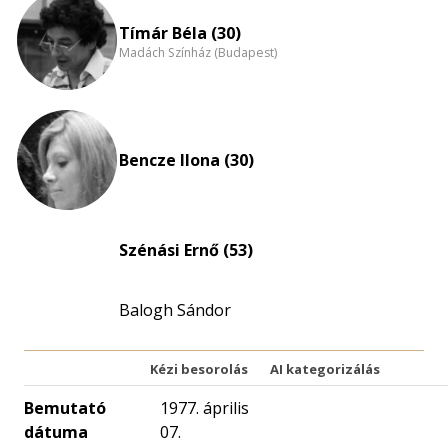
eloszlás
nagyítása
Tímár Béla (30)
Madách Színház (Budapest)
Bencze Ilona (30)
Szénási Ernő (53)
Balogh Sándor
Kézi besorolás
AI kategorizálás
Bemutató
1977. április
dátuma
07.