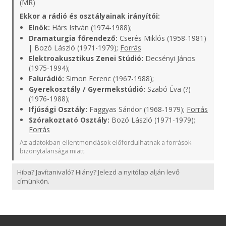
(MR)
Ekkor a rádió és osztályainak irányítói:
Elnök:
Hárs István (1974-1988);
Dramaturgia főrendező:
Cserés Miklós (1958-1981)
| Bozó László (1971-1979);
Forrás
Elektroakusztikus Zenei Stúdió:
Decsényi János
(1975-1994);
Falurádió:
Simon Ferenc (1967-1988);
Gyerekosztály / Gyermekstúdió:
Szabó Éva (?)
(1976-1988);
Ifjúsági Osztály:
Faggyas Sándor (1968-1979);
Forrás
Szórakoztató Osztály:
Bozó László (1971-1979);
Forrás
Az adatokban ellentmondások előfordulhatnak a források
bizonytalansága miatt.
Hiba? Javítanivaló? Hiány? Jelezd a nyitólap alján levő
címünkön.