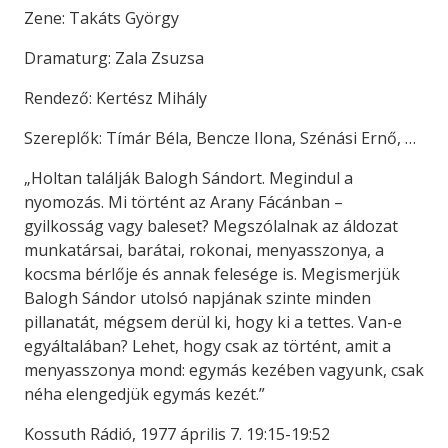
Zene: Takáts György
Dramaturg: Zala Zsuzsa
Rendező: Kertész Mihály
Szereplők: Tímár Béla, Bencze Ilona, Szénási Ernő, …
„Holtan találják Balogh Sándort. Megindul a
nyomozás. Mi történt az Arany Fácánban –
gyilkosság vagy baleset? Megszólalnak az áldozat
munkatársai, barátai, rokonai, menyasszonya, a
kocsma bérlője és annak felesége is. Megismerjük
Balogh Sándor utolsó napjának szinte minden
pillanatát, mégsem derül ki, hogy ki a tettes. Van-e
egyáltalában? Lehet, hogy csak az történt, amit a
menyasszonya mond: egymás kezében vagyunk, csak
néha elengedjük egymás kezét.”
Kossuth Rádió, 1977 április 7. 19:15-19:52