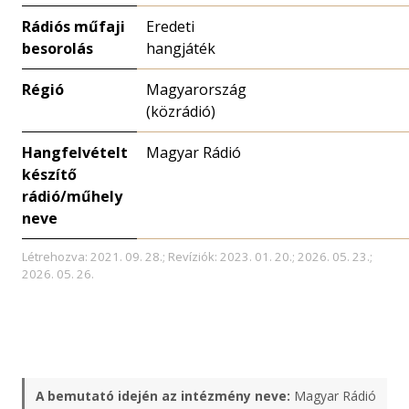
Rádiós műfaji
Eredeti
besorolás
hangjáték
Régió
Magyarország
(közrádió)
Hangfelvételt
Magyar Rádió
készítő
rádió/műhely
neve
Létrehozva: 2021. 09. 28.; Revíziók: 2023. 01. 20.; 2026. 05. 23.;
2026. 05. 26.
A bemutató idején az intézmény neve:
Magyar Rádió