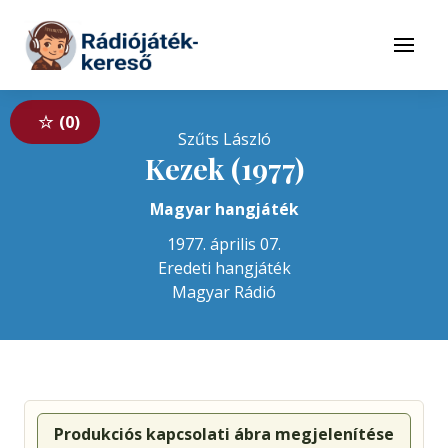
Tovább a navigációhoz
Tovább a tartalomhoz
Menü
0
Szűts László
Kezek (1977)
Magyar hangjáték
1977. április 07.
Eredeti hangjáték
Magyar Rádió
Produkciós kapcsolati ábra megjelenítése