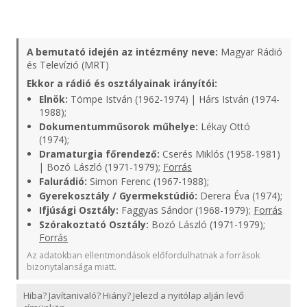
A bemutató idején az intézmény neve:
Magyar Rádió
és Televízió (MRT)
Ekkor a rádió és osztályainak irányítói:
Elnök:
Tömpe István (1962-1974) | Hárs István (1974-
1988);
Dokumentumműsorok műhelye:
Lékay Ottó
(1974);
Dramaturgia főrendező:
Cserés Miklós (1958-1981)
| Bozó László (1971-1979);
Forrás
Falurádió:
Simon Ferenc (1967-1988);
Gyerekosztály / Gyermekstúdió:
Derera Éva (1974);
Ifjúsági Osztály:
Faggyas Sándor (1968-1979);
Forrás
Szórakoztató Osztály:
Bozó László (1971-1979);
Forrás
Az adatokban ellentmondások előfordulhatnak a források
bizonytalansága miatt.
Hiba? Javítanivaló? Hiány? Jelezd a nyitólap alján levő