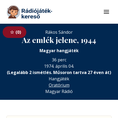
Tovább a navigációhoz
Tovább a tartalomhoz
Menü
0
Rákos Sándor
Az emlék jelene, 1944
Magyar hangjáték
36 perc
1974. április 04.
(Legalább 2 ismétlés. Műsoron tartva 27 éven át)
Hangjáték
Oratórium
Magyar Rádió