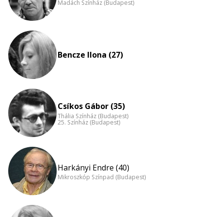
Madách Színház (Budapest)
Bencze Ilona (27)
Csíkos Gábor (35)
Thália Színház (Budapest)
25. Színház (Budapest)
Harkányi Endre (40)
Mikroszkóp Színpad (Budapest)