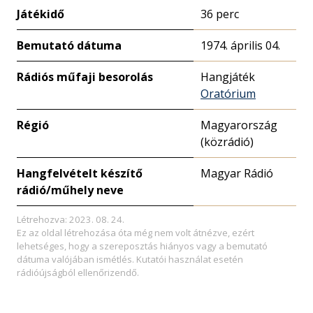
Játékidő
36 perc
Bemutató dátuma
1974. április 04.
Rádiós műfaji besorolás
Hangjáték
Oratórium
Régió
Magyarország
(közrádió)
Hangfelvételt készítő
Magyar Rádió
rádió/műhely neve
Létrehozva: 2023. 08. 24.
Ez az oldal létrehozása óta még nem volt átnézve, ezért
lehetséges, hogy a szereposztás hiányos vagy a bemutató
dátuma valójában ismétlés. Kutatói használat esetén
rádióújságból ellenőrizendő.