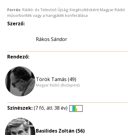
Forrás:
Rádió- és Televízió Újság; Kiegészítésként Magyar Rádió
műsorboríték vagy a hangjáték konferálása
Szerző:
Rákos Sándor
Rendező:
Török Tamás (49)
Magyar Rádió (Budapest)
Színészek:
(7 fő, átl. 38 év)
Életkori
eloszlás
nagyítása
Basilides Zoltán (56)