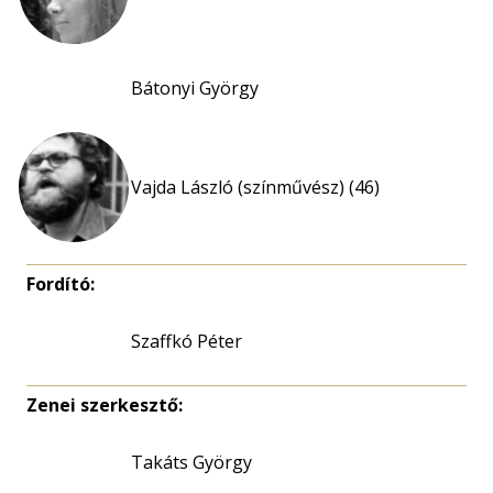
Bátonyi György
Vajda László (színművész) (46)
Fordító:
Szaffkó Péter
Zenei szerkesztő:
Takáts György