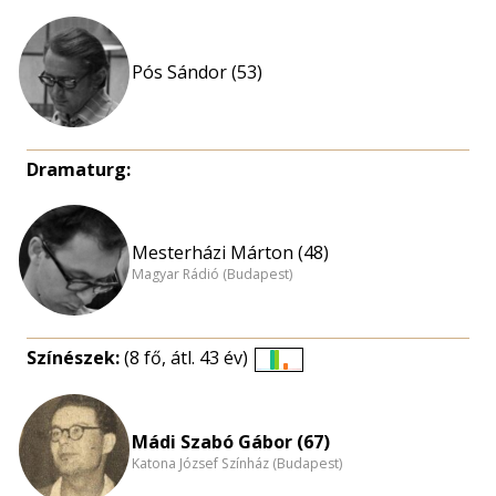
Pós Sándor (53)
Dramaturg:
Mesterházi Márton (48)
Magyar Rádió (Budapest)
Színészek:
(8 fő, átl. 43 év)
Életkori
eloszlás
nagyítása
Mádi Szabó Gábor (67)
Katona József Színház (Budapest)