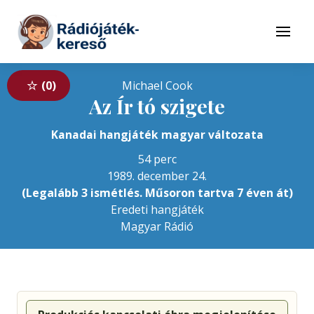
Tovább a navigációhoz
Tovább a tartalomhoz
Menü
0
Michael Cook
Az Ír tó szigete
Kanadai hangjáték magyar változata
54 perc
1989. december 24.
(Legalább 3 ismétlés. Műsoron tartva 7 éven át)
Eredeti hangjáték
Magyar Rádió