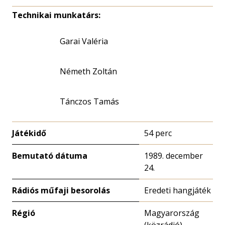
Technikai munkatárs:
Garai Valéria
Németh Zoltán
Tánczos Tamás
Játékidő
54 perc
Bemutató dátuma
1989. december
24.
Rádiós műfaji besorolás
Eredeti hangjáték
Régió
Magyarország