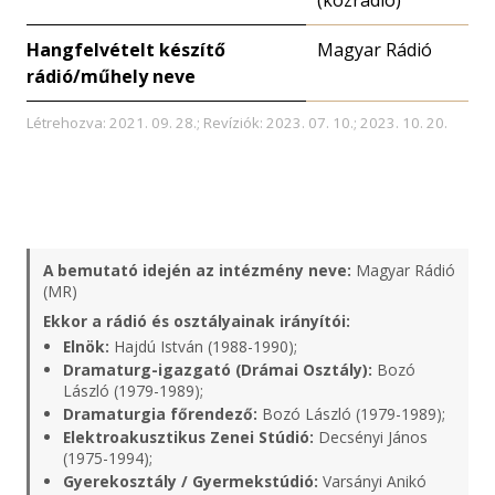
(közrádió)
Hangfelvételt készítő
Magyar Rádió
rádió/műhely neve
Létrehozva: 2021. 09. 28.; Revíziók: 2023. 07. 10.; 2023. 10. 20.
A bemutató idején az intézmény neve:
Magyar Rádió
(MR)
Ekkor a rádió és osztályainak irányítói:
Elnök:
Hajdú István (1988-1990);
Dramaturg-igazgató (Drámai Osztály):
Bozó
László (1979-1989);
Dramaturgia főrendező:
Bozó László (1979-1989);
Elektroakusztikus Zenei Stúdió:
Decsényi János
(1975-1994);
Gyerekosztály / Gyermekstúdió:
Varsányi Anikó