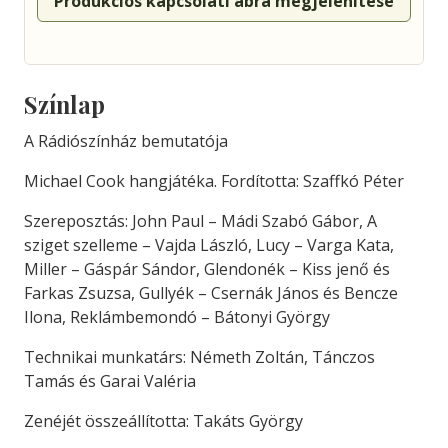
Produkciós kapcsolati ábra megjelenítése
Színlap
A Rádiószínház bemutatója
Michael Cook hangjátéka. Fordította: Szaffkó Péter
Szereposztás: John Paul – Mádi Szabó Gábor, A
sziget szelleme – Vajda László, Lucy – Varga Kata,
Miller – Gáspár Sándor, Glendonék – Kiss jenő és
Farkas Zsuzsa, Gullyék – Csernák János és Bencze
Ilona, Reklámbemondó – Bátonyi György
Technikai munkatárs: Németh Zoltán, Tánczos
Tamás és Garai Valéria
Zenéjét összeállította: Takáts György