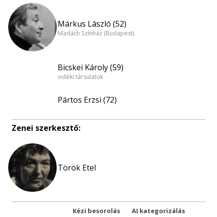
Márkus László (52)
Madách Színház (Budapest)
Bicskei Károly (59)
vidéki társulatok
Pártos Erzsi (72)
Zenei szerkesztő:
Török Etel
Kézi besorolás
AI kategorizálás