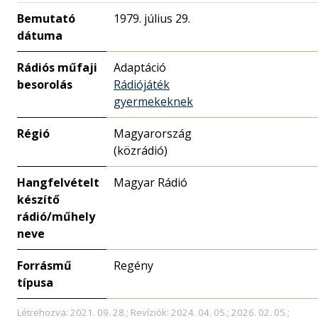
Bemutató
1979. július 29.
dátuma
Rádiós műfaji
Adaptáció
besorolás
Rádiójáték
gyermekeknek
Régió
Magyarország
(közrádió)
Hangfelvételt
Magyar Rádió
készítő
rádió/műhely
neve
Forrásmű
Regény
típusa
Létrehozva: 2021. 09. 28.; Revíziók: 2024. 04. 05.; 2026. 02. 05.;