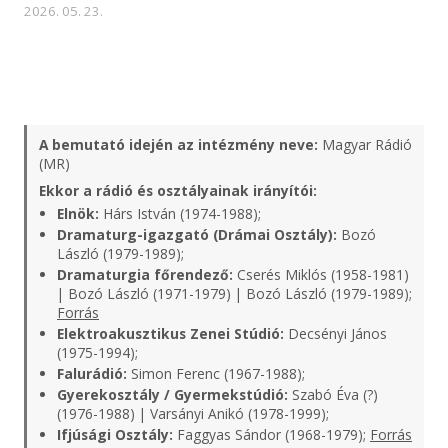
2026. 05. 23.
A bemutató idején az intézmény neve:
Magyar Rádió
(MR)
Ekkor a rádió és osztályainak irányítói:
Elnök:
Hárs István (1974-1988);
Dramaturg-igazgató (Drámai Osztály):
Bozó
László (1979-1989);
Dramaturgia főrendező:
Cserés Miklós (1958-1981)
| Bozó László (1971-1979) | Bozó László (1979-1989);
Forrás
Elektroakusztikus Zenei Stúdió:
Decsényi János
(1975-1994);
Falurádió:
Simon Ferenc (1967-1988);
Gyerekosztály / Gyermekstúdió:
Szabó Éva (?)
(1976-1988) | Varsányi Anikó (1978-1999);
Ifjúsági Osztály:
Faggyas Sándor (1968-1979);
Forrás