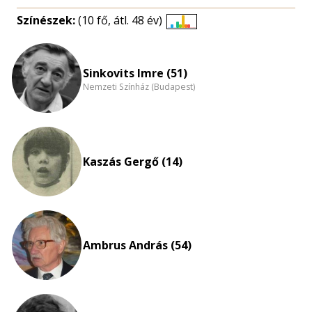
Színészek:
(10 fő, átl. 48 év)
Életkori
eloszlás
nagyítása
Sinkovits Imre (51)
Nemzeti Színház (Budapest)
Kaszás Gergő (14)
Ambrus András (54)