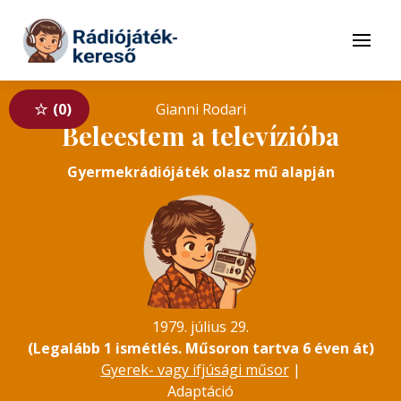
Tovább a navigációhoz
Tovább a tartalomhoz
Menü
0
Gianni Rodari
Beleestem a televízióba
Gyermekrádiójáték olasz mű alapján
1979. július 29.
(Legalább 1 ismétlés. Műsoron tartva 6 éven át)
Gyerek- vagy ifjúsági műsor
|
Adaptáció