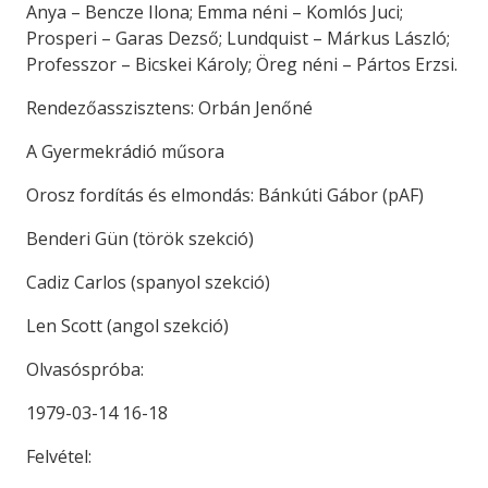
Anya – Bencze Ilona; Emma néni – Komlós Juci;
Prosperi – Garas Dezső; Lundquist – Márkus László;
Professzor – Bicskei Károly; Öreg néni – Pártos Erzsi.
Rendezőasszisztens: Orbán Jenőné
A Gyermekrádió műsora
Orosz fordítás és elmondás: Bánkúti Gábor (pAF)
Benderi Gün (török szekció)
Cadiz Carlos (spanyol szekció)
Len Scott (angol szekció)
Olvasóspróba:
1979-03-14 16-18
Felvétel: