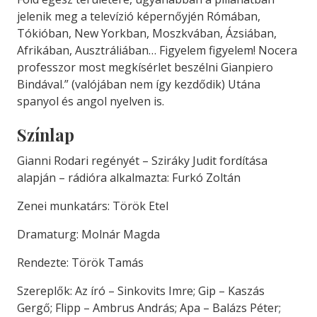
jelenik meg a televízió képernőyjén Rómában,
Tókióban, New Yorkban, Moszkvában, Ázsiában,
Afrikában, Ausztráliában… Figyelem figyelem! Nocera
professzor most megkísérlet beszélni Gianpiero
Bindával.” (valójában nem így kezdődik) Utána
spanyol és angol nyelven is.
Színlap
Gianni Rodari regényét – Sziráky Judit fordítása
alapján – rádióra alkalmazta: Furkó Zoltán
Zenei munkatárs: Török Etel
Dramaturg: Molnár Magda
Rendezte: Török Tamás
Szereplők: Az író – Sinkovits Imre; Gip – Kaszás
Gergő; Flipp – Ambrus András; Apa – Balázs Péter;