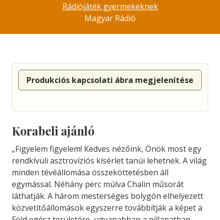
Rádiójáték gyermekeknek
Magyar Rádió
Produkciós kapcsolati ábra megjelenítése
Korabeli ajánló
„Figyelem figyelem! Kedves nézőink, Önök most egy
rendkívüli asztrovíziós kísérlet tanúi lehetnek. A világ
minden tévéállomása összeköttetésben áll
egymással. Néhány perc múlva Chalin műsorát
láthatják. A három mesterséges bolygón elhelyezett
közvetítőállomások egyszerre továbbítják a képet a
Föld egész területére, ugyanabban a pillanatban