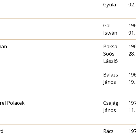
Gyula
02.
Gál
196
István
01.
mán
Baksa-
196
Soós
28.
László
Balázs
196
János
19.
arel Polacek
Csajági
197
János
11.
rd
Rácz
197