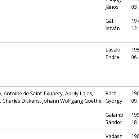
János
03.
Gál
197
István
12.
László
195
Endre
06.
, Antoine de Saint-Exupéry, Áprily Lajos,
Rácz
196
y, Charles Dickens, Johann Wolfgang Goethe
György
09.
Galamb
199
Sándor
18.
Vadász
196