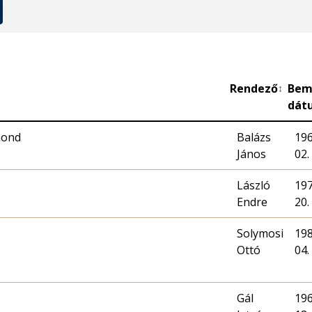
Rendező
Bem
↕
dát
mond
Balázs
196
János
02.
László
197
Endre
20.
Solymosi
198
Ottó
04.
Gál
196