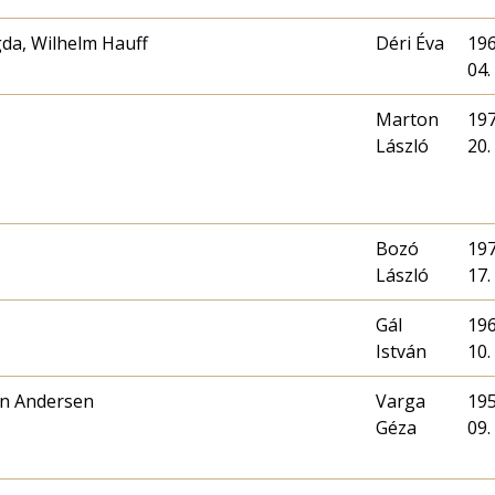
da, Wilhelm Hauff
Déri Éva
196
04.
Marton
197
László
20.
Bozó
197
László
17.
Gál
196
István
10.
an Andersen
Varga
195
Géza
09.