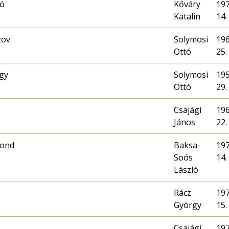
ló
Kőváry
197
Katalin
14.
zov
Solymosi
196
Ottó
25.
gy
Solymosi
195
Ottó
29.
Csajági
196
János
22.
mond
Baksa-
197
Soós
14.
László
Rácz
197
György
15.
Csajági
197