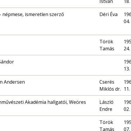
István
18.
- népmese, ismeretlen szerző
Déri Éva
196
04.
Török
195
Tamás
24.
Sándor
196
13.
an Andersen
Cserés
196
Miklós dr.
11.
nművészeti Akadémia hallgatói, Weöres
László
196
Endre
02.
Török
195
Tamás
07.