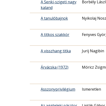
A Senki-szigeti nagy
Borbély Lász
kaland
A tanulóbajnok
Nyikolaj Nos
A titkos szakkör
Fenyves Györ
A visszhang titka
Jurij Nagibin
Árvácska (1972)
Móricz Zsig
Asszonyprivilégium
Ismeretlen
Az aggteleki pásztor
Lipták Gábor