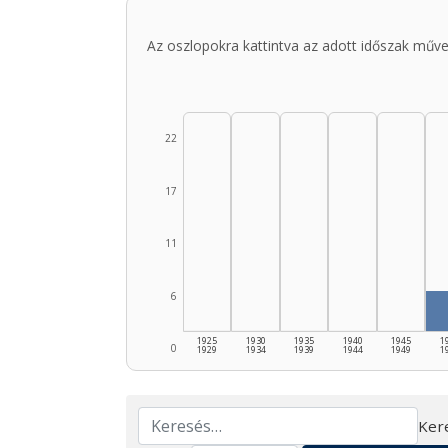
Az oszlopokra kattintva az adott időszak műve
22
17
11
6
1925
1930
1935
1940
1945
1
0
1929
1934
1939
1944
1949
1
Ker