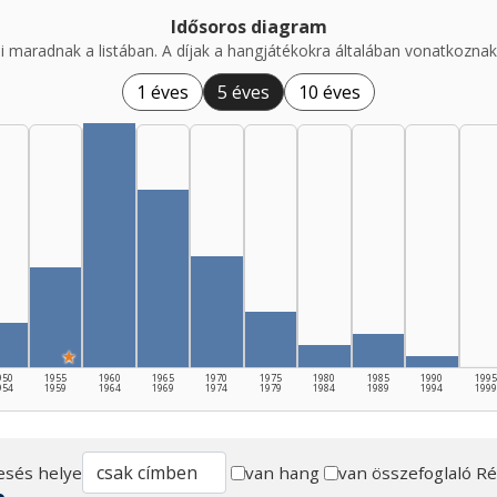
Idősoros diagram
i maradnak a listában. A díjak a hangjátékokra általában vonatkoznak,
1 éves
5 éves
10 éves
★
950
1955
1960
1965
1970
1975
1980
1985
1990
1995
954
1959
1964
1969
1974
1979
1984
1989
1994
1999
esés helye
van hang
van összefoglaló
Ré