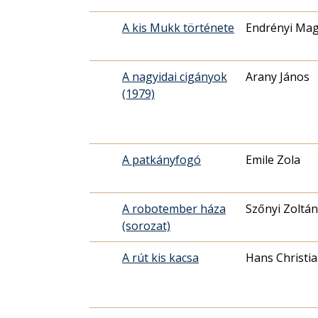
A kis Mukk története
Endrényi Mag
A nagyidai cigányok
Arany János
(1979)
A patkányfogó
Emile Zola
A robotember háza
Szőnyi Zoltán
(sorozat)
A rút kis kacsa
Hans Christi