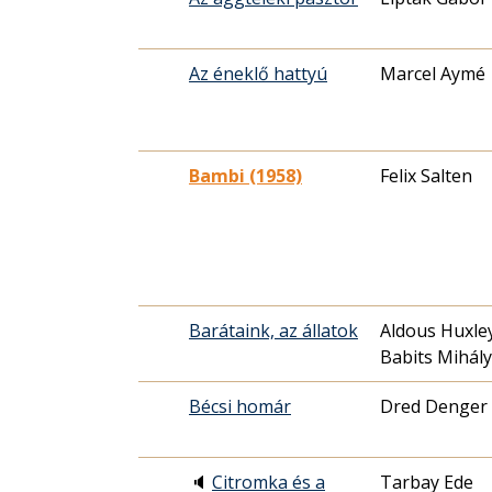
Az éneklő hattyú
Marcel Aymé
Bambi (1958)
Felix Salten
Barátaink, az állatok
Aldous Huxley
Babits Mihál
Bécsi homár
Dred Denger
🔈
Citromka és a
Tarbay Ede