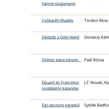
három slugamanó
Csókaréti Majális
Tordon Ákos
Délibáb a Góbi felett
Donászy Kál
Doktor bácsi kérem…
Paál Rózsa
Eduant és Francimor
J.Z. Novak, K
csodálatos kalandjai
Egy asszony egyedül
Sybille Bedfo