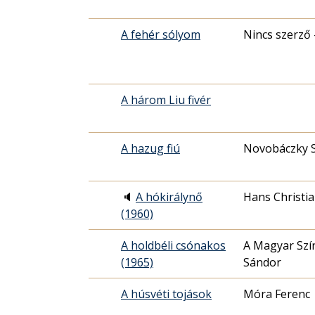
A fehér sólyom
Nincs szerző 
A három Liu fivér
A hazug fiú
Novobáczky 
🔈
A hókirálynő
Hans Christi
(1960)
A holdbéli csónakos
A Magyar Szí
(1965)
Sándor
A húsvéti tojások
Móra Ferenc