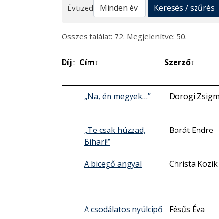
Keresés
Keresés / szűrés
Évtized
Összes találat: 72. Megjelenítve: 50.
Díj
Cím
Szerző
↕
↕
↕
„Na, én megyek…”
Dorogi Zsig
„Te csak húzzad,
Barát Endre
Bihari!”
A bicegő angyal
Christa Kozik
A csodálatos nyúlcipő
Fésűs Éva