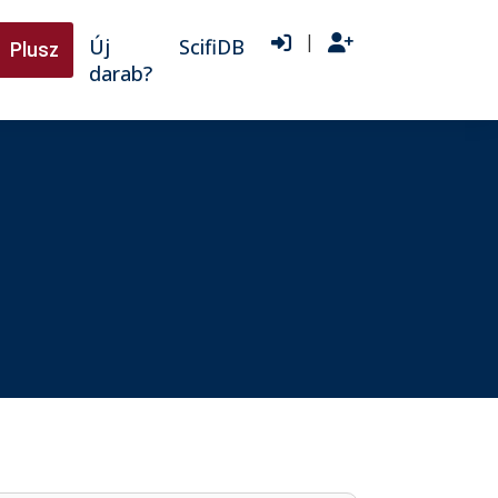
|
Új
ScifiDB
Plusz
darab?