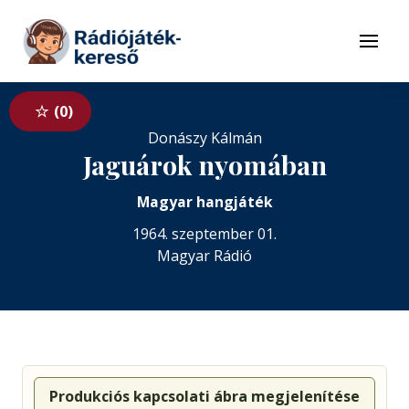
Tovább a navigációhoz
Tovább a tartalomhoz
Menü
0
Donászy Kálmán
Jaguárok nyomában
Magyar hangjáték
1964. szeptember 01.
Magyar Rádió
Produkciós kapcsolati ábra megjelenítése