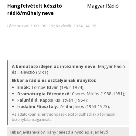
Hangfelvételt készítő
Magyar Rádió
rádió/műhely neve
Létrehozva: 2021. 09. 28.; Revíziók: 2024. 04. 05.
A bemutató idején az intézmény neve:
Magyar Rádió
és Televízió (MRT)
Ekkor a rádió és osztályainak irányítói:
Elnök:
Tömpe István (1962-1974);
Dramaturgia főrendező:
Cserés Miklós (1958-1981);
Falurádió:
Kaposi Kis István (1964);
Irodalmi Főosztály:
Zentai János (1963-1973);
Az adatokban ellentmondások előfordulhatnak a források
bizonytalansága miatt.
Hiba? Javítanivaló? Hiány? Jelezd a nyitólap alján levő