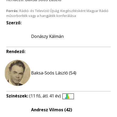
Forrás:
Rádió- és Televízió Újság; Kiegészítésként Magyar Rádió
műsorboríték vagy a hangjáték konferálása
Szerző:
Donászy Kálmán
Rendező:
Baksa-Soós László (54)
Színészek:
(11 fő, átl. 41 év)
Életkori
eloszlás
Andresz Vilmos (42)
nagyítása