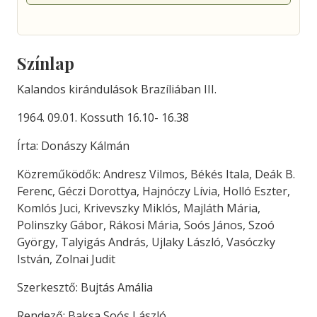
Színlap
Kalandos kirándulások Brazíliában III.
1964. 09.01. Kossuth 16.10- 16.38
Írta: Donászy Kálmán
Közreműködők: Andresz Vilmos, Békés Itala, Deák B.
Ferenc, Géczi Dorottya, Hajnóczy Lívia, Holló Eszter,
Komlós Juci, Krivevszky Miklós, Majláth Mária,
Polinszky Gábor, Rákosi Mária, Soós János, Szoó
György, Talyigás András, Ujlaky László, Vasóczky
István, Zolnai Judit
Szerkesztő: Bujtás Amália
Rendező: Baksa Soós László