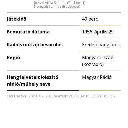
József Attila Színház (Budapest)
Nemzeti Színház (Budapest)
Játékidő
40 perc
Bemutató dátuma
1956. április 29.
Rádiós műfaji besorolás
Eredeti hangjáték
Régió
Magyarország
(közrádió)
Hangfelvételt készítő
Magyar Rádió
rádió/műhely neve
Létrehozva: 2021. 09. 28.; Revíziók: 2024. 04. 05.; 2026. 05. 26.