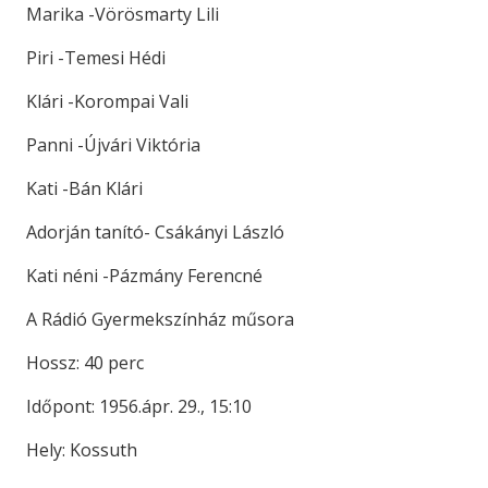
Marika -Vörösmarty Lili
Piri -Temesi Hédi
Klári -Korompai Vali
Panni -Újvári Viktória
Kati -Bán Klári
Adorján tanító- Csákányi László
Kati néni -Pázmány Ferencné
A Rádió Gyermekszínház műsora
Hossz: 40 perc
Időpont: 1956.ápr. 29., 15:10
Hely: Kossuth