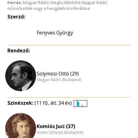
Forrás:
Magyar Rádió; Kiegészítésként Magyar Rádió
műsorboríték vagy a hangjáték konferálása
Szerző:
Fenyves György
Rendező:
Solymosi Ottó (29)
Magyar Rádió (Budapest)
Színészek:
(11 fő, átl. 34 év)
Életkori
eloszlás
nagyítása
Komlós Juci (37)
Vidám Színpad (Budapest)