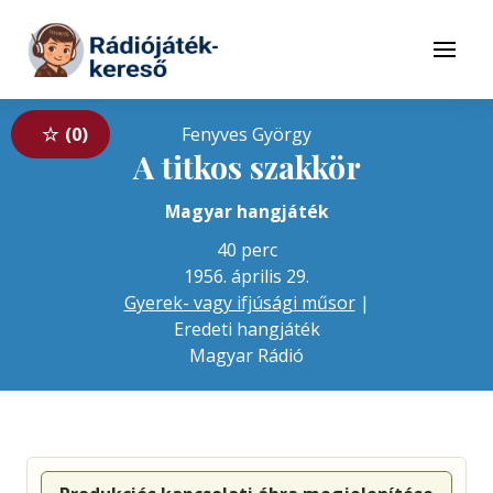
Tovább a navigációhoz
Tovább a tartalomhoz
Menü
0
Fenyves György
A titkos szakkör
Magyar hangjáték
40 perc
1956. április 29.
Gyerek- vagy ifjúsági műsor
|
Eredeti hangjáték
Magyar Rádió