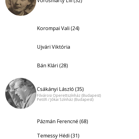
Vörösmarty Lili (32)
Korompai Vali (24)
Ujvári Viktória
Bán Klári (28)
Csákányi László (35)
Fővárosi Operettszínház (Budapest)
Petőfi / Jókai Színház (Budapest)
Pázmán Ferencné (68)
Temessy Hédi (31)