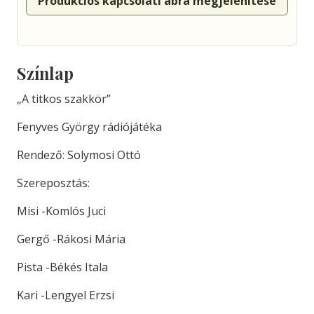
Produkciós kapcsolati ábra megjelenítése
Színlap
„A titkos szakkör”
Fenyves György rádiójátéka
Rendező: Solymosi Ottó
Szereposztás:
Misi -Komlós Juci
Gergő -Rákosi Mária
Pista -Békés Itala
Kari -Lengyel Erzsi