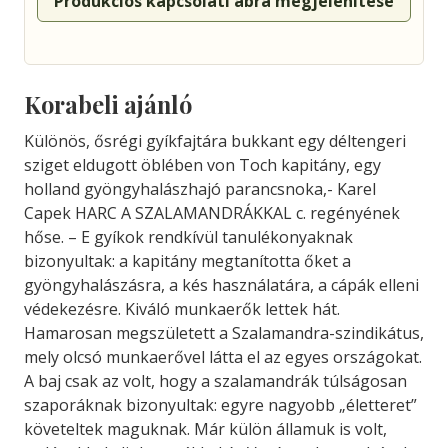
Produkciós kapcsolati ábra megjelenítése
Korabeli ajánló
Különös, ősrégi gyíkfajtára bukkant egy déltengeri
sziget eldugott öblében von Toch kapitány, egy
holland gyöngyhalászhajó parancsnoka,- Karel
Capek HARC A SZALAMANDRÁKKAL c. regényének
hőse. – E gyíkok rendkívül tanulékonyaknak
bizonyultak: a kapitány megtanította őket a
gyöngyhalászásra, a kés használatára, a cápák elleni
védekezésre. Kiváló munkaerők lettek hát.
Hamarosan megszületett a Szalamandra-szindikátus,
mely olcsó munkaerővel látta el az egyes országokat.
A baj csak az volt, hogy a szalamandrák túlságosan
szaporáknak bizonyultak: egyre nagyobb „életteret”
követeltek maguknak. Már külön államuk is volt,