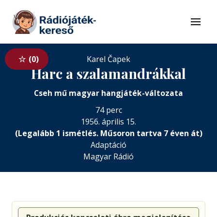
Tovább a navigációhoz
Tovább a tartalomhoz
Menü
0
Karel Čapek
Harc a szalamandrákkal
Cseh mű magyar hangjáték-változata
74 perc
1956. április 15.
(Legalább 1 ismétlés. Műsoron tartva 7 éven át)
Adaptáció
Magyar Rádió