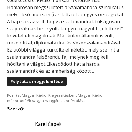
védekezésre. Kiváló munkaerők lettek hát.
Hamarosan megszületett a Szalamandra-szindikátus,
mely olcsó munkaerővel látta el az egyes országokat.
A baj csak az volt, hogy a szalamandrák túlságosan
szaporáknak bizonyultak: egyre nagyobb „életteret”
követeltek maguknak. Már külön államuk is volt,
tudósokkal, diplomatákkal és Vezérszalamandrával.
Ez utóbbi világgá kürtölte elméletét, mely szerint a
szalamandra felsőrendű faj, melynek meg kell
hódítani a világot.Elkezdődött hát a harc a
szalamandrák és az emberiség között…
Folytatás megjelenítése
Forrás:
Magyar Rádió; Kiegészítésként Magyar Rádió
műsorboríték vagy a hangjáték konferálása
Szerző:
Karel Čapek