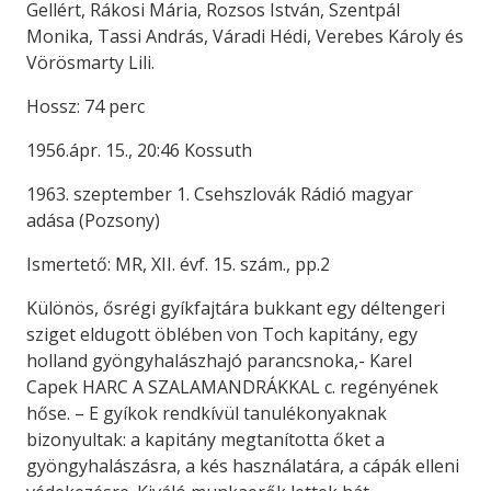
Gellért, Rákosi Mária, Rozsos István, Szentpál
Monika, Tassi András, Váradi Hédi, Verebes Károly és
Vörösmarty Lili.
Hossz: 74 perc
1956.ápr. 15., 20:46 Kossuth
1963. szeptember 1. Csehszlovák Rádió magyar
adása (Pozsony)
Ismertető: MR, XII. évf. 15. szám., pp.2
Különös, ősrégi gyíkfajtára bukkant egy déltengeri
sziget eldugott öblében von Toch kapitány, egy
holland gyöngyhalászhajó parancsnoka,- Karel
Capek HARC A SZALAMANDRÁKKAL c. regényének
hőse. – E gyíkok rendkívül tanulékonyaknak
bizonyultak: a kapitány megtanította őket a
gyöngyhalászásra, a kés használatára, a cápák elleni