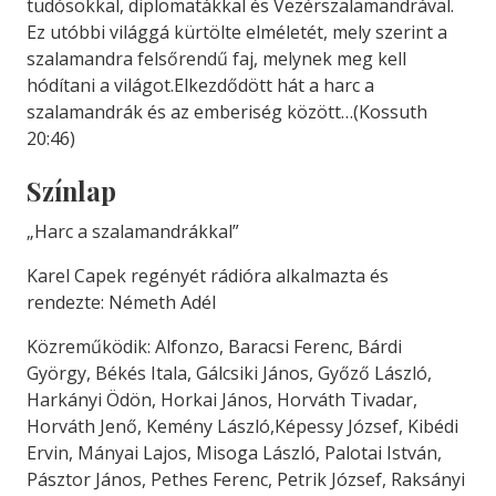
tudósokkal, diplomatákkal és Vezérszalamandrával.
Ez utóbbi világgá kürtölte elméletét, mely szerint a
szalamandra felsőrendű faj, melynek meg kell
hódítani a világot.Elkezdődött hát a harc a
szalamandrák és az emberiség között…(Kossuth
20:46)
Színlap
„Harc a szalamandrákkal”
Karel Capek regényét rádióra alkalmazta és
rendezte: Németh Adél
Közreműködik: Alfonzo, Baracsi Ferenc, Bárdi
György, Békés Itala, Gálcsiki János, Győző László,
Harkányi Ödön, Horkai János, Horváth Tivadar,
Horváth Jenő, Kemény László,Képessy József, Kibédi
Ervin, Mányai Lajos, Misoga László, Palotai István,
Pásztor János, Pethes Ferenc, Petrik József, Raksányi