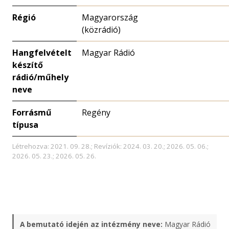
Régió
Magyarország
(közrádió)
Hangfelvételt
Magyar Rádió
készítő
rádió/műhely
neve
Forrásmű
Regény
típusa
Létrehozva: 2021. 09. 28.; Revíziók: 2024. 03. 20.; 2026. 05. 06.;
2026. 05. 23.; 2026. 05. 26.
A bemutató idején az intézmény neve:
Magyar Rádió