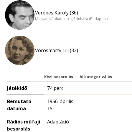
Verebes Károly (36)
Magyar Néphadsereg Színháza (Budapest)
Vörösmarty Lili (32)
Kézi besorolás
AI kategorizálás
Játékidő
74 perc
Bemutató
1956. április
dátuma
15.
Rádiós műfaji
Adaptáció
besorolás