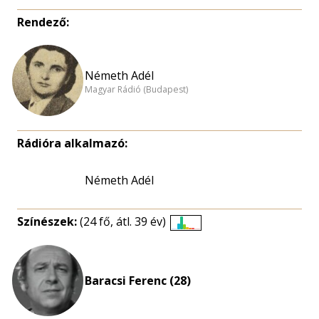
Rendező:
Németh Adél
Magyar Rádió (Budapest)
Rádióra alkalmazó:
Németh Adél
Színészek:
(24 fő, átl. 39 év)
Életkori
eloszlás
nagyítása
Baracsi Ferenc (28)