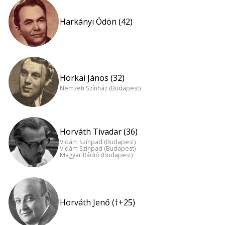
Harkányi Ödön (42)
Horkai János (32)
Nemzeti Színház (Budapest)
Horváth Tivadar (36)
Vidám Színpad (Budapest)
Vidám Színpad (Budapest)
Magyar Rádió (Budapest)
Horváth Jenő (†+25)