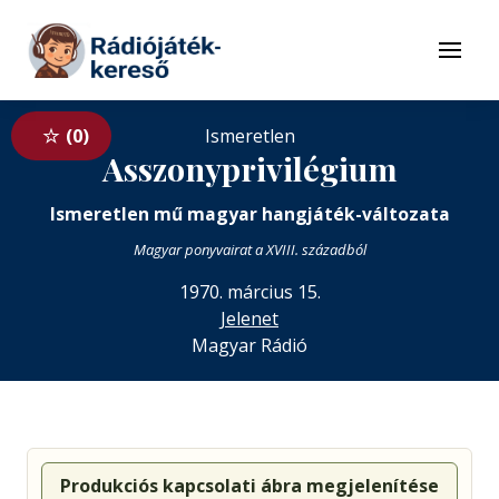
Tovább a navigációhoz
Tovább a tartalomhoz
Menü
0
Ismeretlen
Asszonyprivilégium
Ismeretlen mű magyar hangjáték-változata
Magyar ponyvairat a XVIII. századból
1970. március 15.
Jelenet
Magyar Rádió
Produkciós kapcsolati ábra megjelenítése