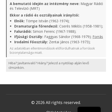
A bemutató idején az intézmény neve:
Magyar Rádió
és Televízió (MRT)
Ekkor a rádió és osztályainak irányítói:
Elnök:
Tömpe István (1962-1974);
Dramaturgia főrendező:
Cserés Miklós (1958-1981);
Falurádió:
Simon Ferenc (1967-1988);
Ifjúsági Osztály:
Faggyas Sándor (1968-1979);
Forrás
Irodalmi Főosztály:
Zentai János (1963-1973);
Az adatokban ellentmondások előfordulhatnak a források
bizonytalansága miatt.
Hiba? Javítanivaló? Hiány? Jelezd a nyitólap alján levő
címünkön.
© 2026 All rights reserved.