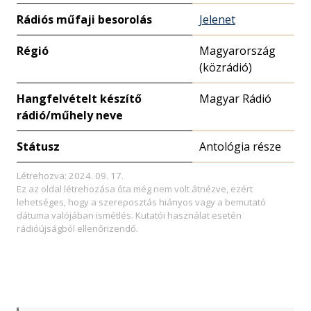
Rádiós műfaji besorolás
Jelenet
Régió
Magyarország
(közrádió)
Hangfelvételt készítő
Magyar Rádió
rádió/műhely neve
Státusz
Antológia része
Létrehozva: 2024. 09. 17.
Ez az oldal létrehozása óta még nem volt átnézve, ezért
lehetséges, hogy a szereposztás hiányos vagy a bemutató
dátuma valójában ismétlés. Kutatói használat esetén
rádióújságból ellenőrizendő.