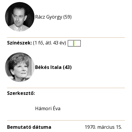
Rácz György (59)
Színészek:
(1 fő, átl. 43 év)
Életkori
eloszlás
nagyítása
Békés Itala (43)
Szerkesztő:
Hámori Éva
Bemutató dátuma
1970. március 15.