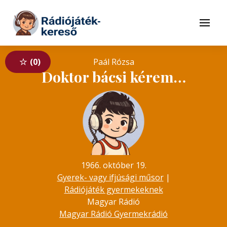
Tovább a navigációhoz
Tovább a tartalomhoz
Menü
0
Paál Rózsa
Doktor bácsi kérem…
1966. október 19.
Gyerek- vagy ifjúsági műsor
|
Rádiójáték gyermekeknek
Magyar Rádió
Magyar Rádió Gyermekrádió