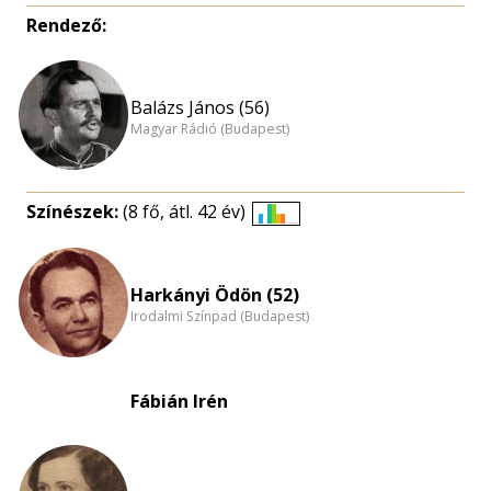
Rendező:
Balázs János (56)
Magyar Rádió (Budapest)
Színészek:
(8 fő, átl. 42 év)
Életkori
eloszlás
nagyítása
Harkányi Ödön (52)
Irodalmi Színpad (Budapest)
Fábián Irén