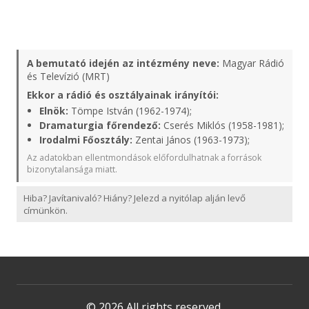
A bemutató idején az intézmény neve:
Magyar Rádió
és Televízió (MRT)
Ekkor a rádió és osztályainak irányítói:
Elnök:
Tömpe István (1962-1974);
Dramaturgia főrendező:
Cserés Miklós (1958-1981);
Irodalmi Főosztály:
Zentai János (1963-1973);
Az adatokban ellentmondások előfordulhatnak a források
bizonytalansága miatt.
Hiba? Javítanivaló? Hiány? Jelezd a nyitólap alján levő
címünkön.
© 2026 All rights reserved.