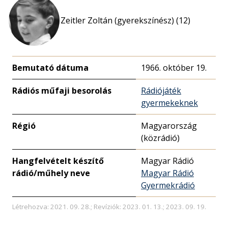
Zeitler Zoltán (gyerekszínész) (12)
Bemutató dátuma
1966. október 19.
Rádiós műfaji besorolás
Rádiójáték
gyermekeknek
Régió
Magyarország
(közrádió)
Hangfelvételt készítő
Magyar Rádió
rádió/műhely neve
Magyar Rádió
Gyermekrádió
Létrehozva: 2021. 09. 28.; Revíziók: 2023. 01. 13.; 2023. 09. 19.