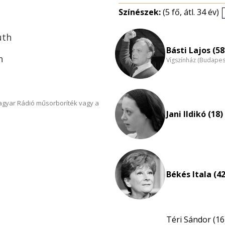
Színészek:
(5 fő, átl. 34 év)
uth
Básti Lajos (58
h
Vígszínház (Budapes
Magyar Rádió műsorboríték vagy a
Jani Ildikó (18)
Békés Itala (42
Téri Sándor (16