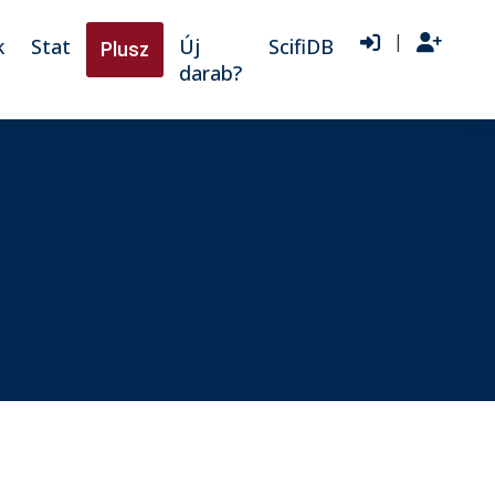
|
k
Stat
Új
ScifiDB
Plusz
darab?