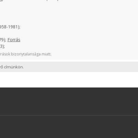
958-1981);
79);
Forrás
3);
rások bizonytalansága miatt.
evő címünkön.