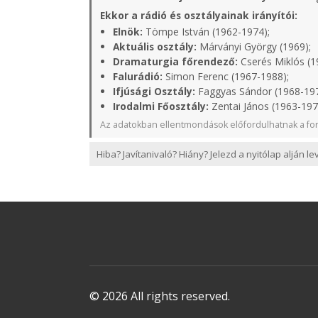
Ekkor a rádió és osztályainak irányítói:
Elnök:
Tömpe István (1962-1974);
Aktuális osztály:
Márványi György (1969);
Dramaturgia főrendező:
Cserés Miklós (1
Falurádió:
Simon Ferenc (1967-1988);
Ifjúsági Osztály:
Faggyas Sándor (1968-19
Irodalmi Főosztály:
Zentai János (1963-197
Az adatokban ellentmondások előfordulhatnak a for
Hiba? Javítanivaló? Hiány? Jelezd a nyitólap alján l
© 2026 All rights reserved.