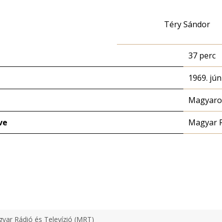
Téry Sándor
37 perc
1969. jún
Magyaror
ve
Magyar 
yar Rádió és Televízió (MRT)