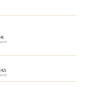
44)
pest)
(42)
pest)