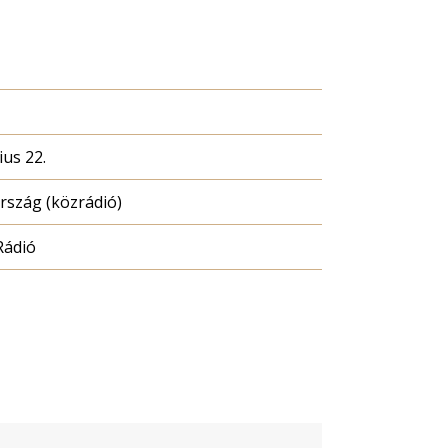
ius 22.
szág (közrádió)
Rádió