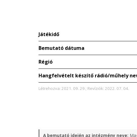
Játékidő
Bemutató dátuma
Régió
Hangfelvételt készítő rádió/műhely ne
Létrehozva: 2021. 09. 29.; Revíziók: 2022. 07. 04.
A bemutató idején az intézmény neve:
Mag