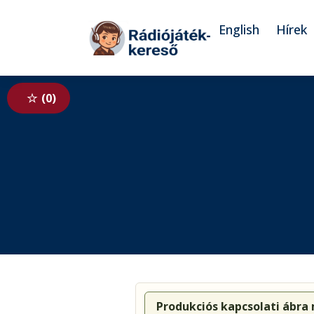
Tovább a navigációhoz
Tovább a tartalomhoz
English
Hírek
0
Produkciós kapcsolati ábra