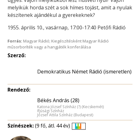
ügyes. Vajon melyikükből lesz húsvéti nyúl? Vajon
melyikük horda szét a sok hímes tojást, amit a nyulak
készítenek ajándékul a gyerekeknek?
1955. április 10., vasárnap, 17:00-17:40 Petőfi Rádió
Forrás:
Magyar Rádió; Kiegészítésként Magyar Rádió
műsorboríték vagy a hangjáték konferálása
Szerző:
Demokratikus Német Rádió (ismeretlen)
Rendező:
Békés András (28)
Katona József Színház (?) (Kecskemét)
Ifjúsági Színház
József Attila Színház (Budapest)
Színészek:
(9 fő, átl. 44 év)
Életkori
eloszlás