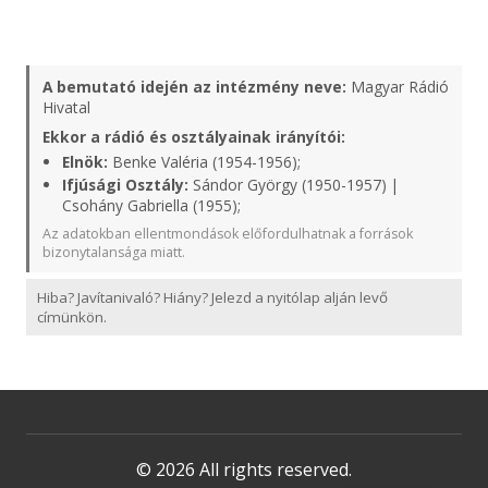
A bemutató idején az intézmény neve:
Magyar Rádió
Hivatal
Ekkor a rádió és osztályainak irányítói:
Elnök:
Benke Valéria (1954-1956);
Ifjúsági Osztály:
Sándor György (1950-1957) |
Csohány Gabriella (1955);
Az adatokban ellentmondások előfordulhatnak a források
bizonytalansága miatt.
Hiba? Javítanivaló? Hiány? Jelezd a nyitólap alján levő
címünkön.
© 2026 All rights reserved.