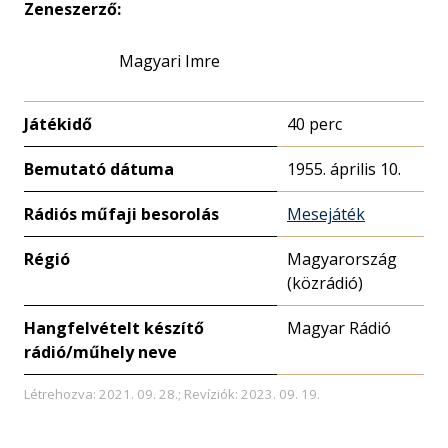
Zeneszerző:
Magyari Imre
Játékidő
40 perc
Bemutató dátuma
1955. április 10.
Rádiós műfaji besorolás
Mesejáték
Régió
Magyarország
(közrádió)
Hangfelvételt készítő
Magyar Rádió
rádió/műhely neve
Létrehozva: 2021. 09. 28.; Revíziók: 2023. 09. 19.