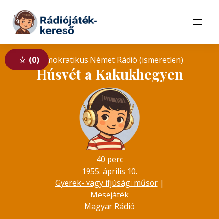
Tovább a navigációhoz
Tovább a tartalomhoz
Menü
0
Demokratikus Német Rádió (ismeretlen)
Húsvét a Kakukhegyen
40 perc
1955. április 10.
Gyerek- vagy ifjúsági műsor
|
Mesejáték
Magyar Rádió