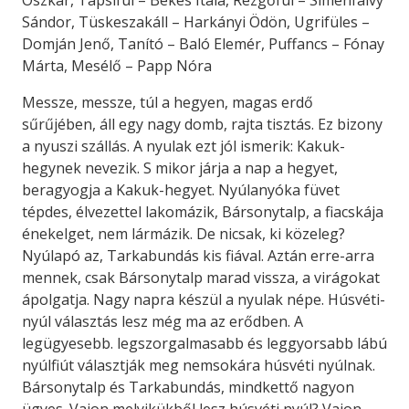
Oszkár, Tapsifül – Békés Itala, Rezgőfül – Siménfalvy
Sándor, Tüskeszakáll – Harkányi Ödön, Ugrifüles –
Domján Jenő, Tanító – Baló Elemér, Puffancs – Fónay
Márta, Mesélő – Papp Nóra
Messze, messze, túl a hegyen, magas erdő
sűrűjében, áll egy nagy domb, rajta tisztás. Ez bizony
a nyuszi szállás. A nyulak ezt jól ismerik: Kakuk-
hegynek nevezik. S mikor járja a nap a hegyet,
beragyogja a Kakuk-hegyet. Nyúlanyóka füvet
tépdes, élvezettel lakomázik, Bársonytalp, a fiacskája
énekelget, nem lármázik. De nicsak, ki közeleg?
Nyúlapó az, Tarkabundás kis fiával. Aztán erre-arra
mennek, csak Bársonytalp marad vissza, a virágokat
ápolgatja. Nagy napra készül a nyulak népe. Húsvéti-
nyúl választás lesz még ma az erődben. A
legügyesebb. legszorgalmasabb és leggyorsabb lábú
nyúlfiút választják meg nemsokára húsvéti nyúlnak.
Bársonytalp és Tarkabundás, mindkettő nagyon