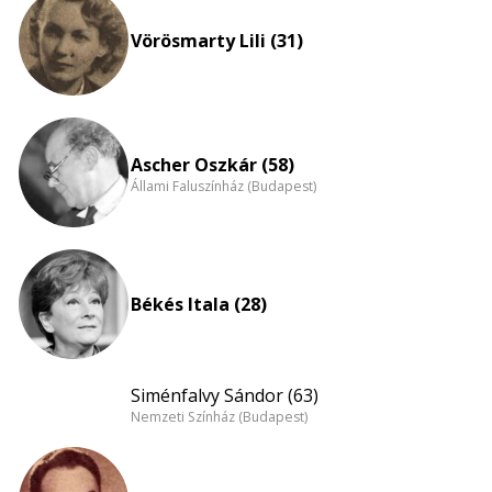
nagyítása
Vörösmarty Lili (31)
Ascher Oszkár (58)
Állami Faluszínház (Budapest)
Békés Itala (28)
Siménfalvy Sándor (63)
Nemzeti Színház (Budapest)