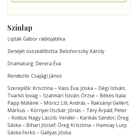
Színlap
Lipták Gábor rádiójátéka
Zenéjét összeállította: Belohorszky Károly
Dramaturg: Derera Éva
Rendezte: Csajági János
Szereplők: Krisztina – Vass Éva; Jóska – Dégi István;
Tvarkó lovag – Szatmári István; Örzse – Békés Itala;
Papp Máténé – Móricz Lili; András – Raksányi Gellért;
Márkus – Környei Oszkár; Jónás – Téry Árpád; Péter
– Koldus Nagy László; Vendel – Karikás Sándor; Öreg
Sáska – Bihari József; Öreg Krisztina – Hamvay Lucy;
Sáska Ferkó – Gallyas Jóska.