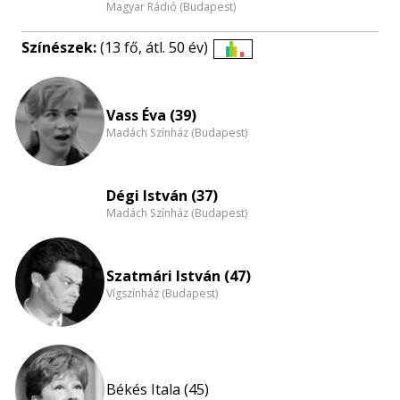
Magyar Rádió (Budapest)
Színészek:
(13 fő, átl. 50 év)
Életkori
eloszlás
nagyítása
Vass Éva (39)
Madách Színház (Budapest)
Dégi István (37)
Madách Színház (Budapest)
Szatmári István (47)
Vígszínház (Budapest)
Békés Itala (45)