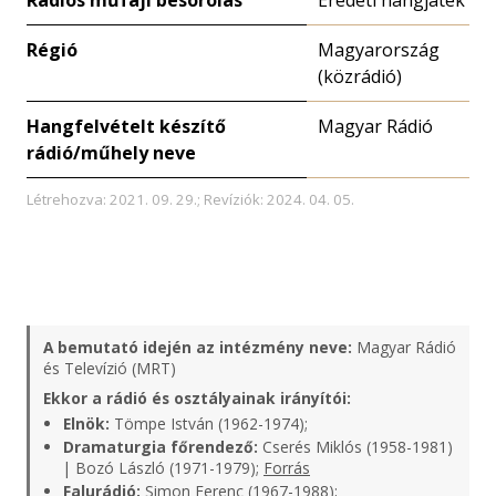
Rádiós műfaji besorolás
Eredeti hangjáték
Régió
Magyarország
(közrádió)
Hangfelvételt készítő
Magyar Rádió
rádió/műhely neve
Létrehozva: 2021. 09. 29.; Revíziók: 2024. 04. 05.
A bemutató idején az intézmény neve:
Magyar Rádió
és Televízió (MRT)
Ekkor a rádió és osztályainak irányítói:
Elnök:
Tömpe István (1962-1974);
Dramaturgia főrendező:
Cserés Miklós (1958-1981)
| Bozó László (1971-1979);
Forrás
Falurádió:
Simon Ferenc (1967-1988);