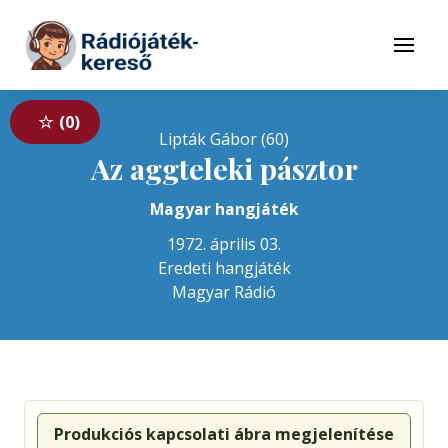
Tovább a navigációhoz
Tovább a tartalomhoz
Menü
0
Lipták Gábor (60)
Az aggteleki pásztor
Magyar hangjáték
1972. április 03.
Eredeti hangjáték
Magyar Rádió
Produkciós kapcsolati ábra megjelenítése