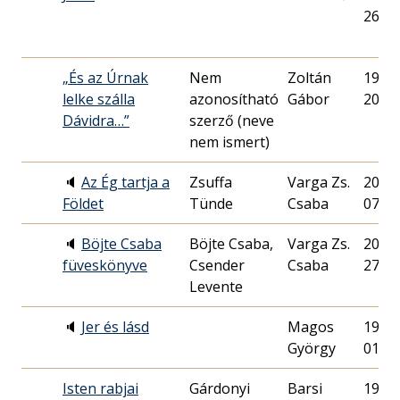
26.
„És az Úrnak
Nem
Zoltán
1992.
lelke szálla
azonosítható
Gábor
20.
Dávidra…”
szerző (neve
nem ismert)
🔈
Az Ég tartja a
Zsuffa
Varga Zs.
2022.
Földet
Tünde
Csaba
07.
🔈
Böjte Csaba
Böjte Csaba,
Varga Zs.
2023.
füveskönyve
Csender
Csaba
27.
Levente
🔈
Jer és lásd
Magos
1991.
György
01.
Isten rabjai
Gárdonyi
Barsi
1944.