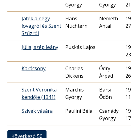
György
György
21.
Játék a négy
Hans
Németh
1937.
lovagról és Szent
Nüchtern
Antal
27.
Szűzről
Júlia, szép leány
Puskás Lajos
1943.
23.
Karácsony
Charles
Ódry
1935.
Dickens
Árpád
26.
Szent Veronika
Marchis
Barsi
1941.
kendője (1941)
György
Ödön
11.
Szívek vására
Paulini Béla
Csanády
1936.
György
17.
Következő 50