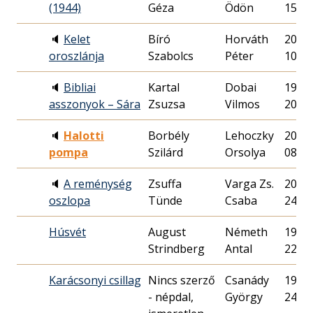
(1944)
Géza
Ödön
15.
🔈
Kelet
Bíró
Horváth
2021.
oroszlánja
Szabolcs
Péter
10.
🔈
Bibliai
Kartal
Dobai
1992.
asszonyok – Sára
Zsuzsa
Vilmos
20.
🔈
Halotti
Borbély
Lehoczky
2006.
pompa
Szilárd
Orsolya
08.
🔈
A reménység
Zsuffa
Varga Zs.
2021.
oszlopa
Tünde
Csaba
24.
Húsvét
August
Németh
1937.
Strindberg
Antal
22.
Karácsonyi csillag
Nincs szerző
Csanády
1943.
- népdal,
György
24.