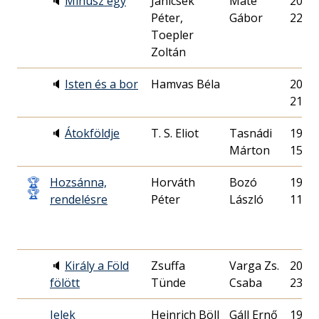
🔈
Mínusz egy
Janicsek
Máté
2012.
Péter,
Gábor
22.
Toepler
Zoltán
🔈
Isten és a bor
Hamvas Béla
2001.
21.
🔈
Átokföldje
T. S. Eliot
Tasnádi
1986.
Márton
15.
🏆
Hozsánna,
Horváth
Bozó
1987.
🏆
rendelésre
Péter
László
11.
🔈
Király a Föld
Zsuffa
Varga Zs.
2021.
fölött
Tünde
Csaba
23.
Jelek
Heinrich Böll
Gáll Ernő
1994.