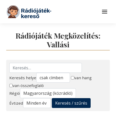
Tovább a navigációhoz
Tovább a tartalomhoz
Menü
Rádiójáték Megközelítés:
Vallási
Keresés helye
van hang
van összefoglaló
Keresés
Régió
Keresés / szűrés
Évtized