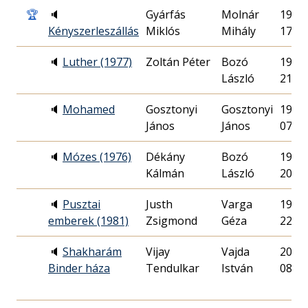
🏆
🔈
Gyárfás
Molnár
1962.
Kényszerleszállás
Miklós
Mihály
17.
🔈
Luther (1977)
Zoltán Péter
Bozó
1977.
László
21.
🔈
Mohamed
Gosztonyi
Gosztonyi
1977.
János
János
07.
🔈
Mózes (1976)
Dékány
Bozó
1976.
Kálmán
László
20.
🔈
Pusztai
Justh
Varga
1981.
emberek (1981)
Zsigmond
Géza
22.
🔈
Shakharám
Vijay
Vajda
2000.
Binder háza
Tendulkar
István
08.