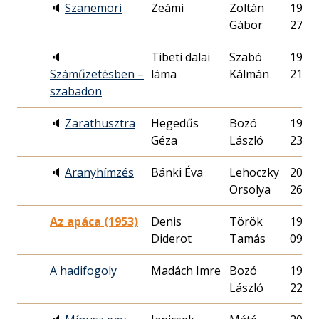
🔈
Szanemori
Zeámi
Zoltán
1993.
Gábor
27.
🔈
Tibeti dalai
Szabó
1992.
Száműzetésben –
láma
Kálmán
21.
szabadon
🔈
Zarathusztra
Hegedűs
Bozó
1976.
Géza
László
23.
🔈
Aranyhímzés
Bánki Éva
Lehoczky
2007.
Orsolya
26.
Az apáca (1953)
Denis
Török
1953.
Diderot
Tamás
09.
A hadifogoly
Madách Imre
Bozó
1983.
László
22.