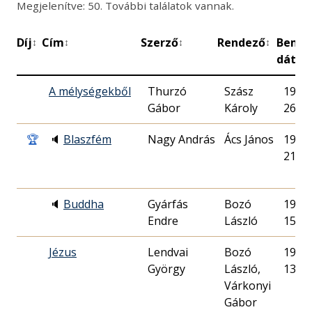
Megjelenítve: 50. További találatok vannak.
Díj
Cím
Szerző
Rendező
Bemu
↕
↕
↕
↕
dátu
A mélységekből
Thurzó
Szász
1948.
Károly
26.
🏆
🔈
Blaszfém
Nagy András
Ács János
1999.
21.
🔈
Buddha
Gyárfás
Bozó
1977.
Endre
László
15.
Jézus
Lendvai
Bozó
1977.
György
László,
13.
Várkonyi
Gábor