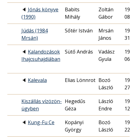
🔈
Jónás könyve
Babits
Zoltán
1990.
(1990)
Mihály
Gábor
08.
Júdás (1984
Sőtér István
Mrsán
1984.
Mrsán)
János
31.
🔈
Kalandozások
Sütő András
Vadász
1988.
Ihajcsuhajdiában
Gyula
06.
🔈
Kalevala
Elias Lönnrot
Bozó
1968.
László
27.
Kiszállás vízözön-
Hegedűs
László
1976.
ügyben
Géza
Endre
12.
🔈
Kung-Fu Ce
Kopányi
Bozó
1977.
György
László
22.