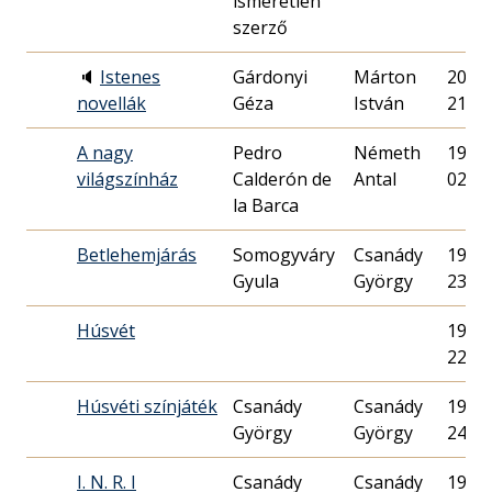
ismeretlen
szerző
🔈
Istenes
Gárdonyi
Márton
2025.
novellák
Géza
István
21.
A nagy
Pedro
Németh
1943.
világszínház
Calderón de
Antal
02.
la Barca
Betlehemjárás
Somogyváry
Csanády
1933.
Gyula
György
23.
Húsvét
1937.
22.
Húsvéti színjáték
Csanády
Csanády
1937.
György
György
24.
I. N. R. I
Csanády
Csanády
1940.