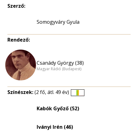
Szerző:
Somogyváry Gyula
Rendező:
Csanády György (38)
Magyar Rádió (Budapest)
Színészek:
(2 fő, átl. 49 év)
Életkori
eloszlás
Kabók Győző (52)
nagyítása
Iványi Irén (46)