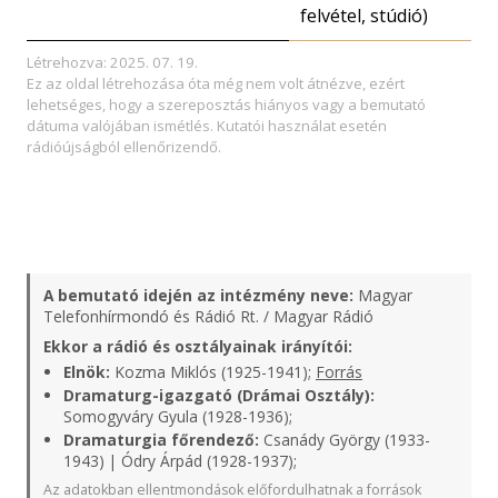
felvétel, stúdió)
Létrehozva: 2025. 07. 19.
Ez az oldal létrehozása óta még nem volt átnézve, ezért
lehetséges, hogy a szereposztás hiányos vagy a bemutató
dátuma valójában ismétlés. Kutatói használat esetén
rádióújságból ellenőrizendő.
A bemutató idején az intézmény neve:
Magyar
Telefonhírmondó és Rádió Rt. / Magyar Rádió
Ekkor a rádió és osztályainak irányítói:
Elnök:
Kozma Miklós (1925-1941);
Forrás
Dramaturg-igazgató (Drámai Osztály):
Somogyváry Gyula (1928-1936);
Dramaturgia főrendező:
Csanády György (1933-
1943) | Ódry Árpád (1928-1937);
Az adatokban ellentmondások előfordulhatnak a források