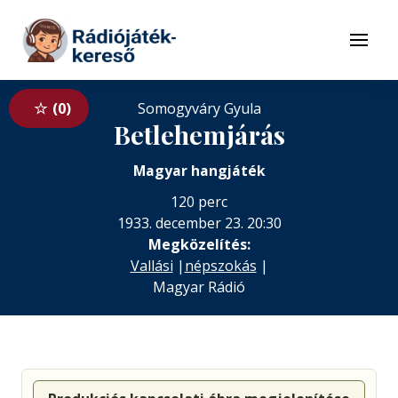
Tovább a navigációhoz
Tovább a tartalomhoz
Menü
0
Somogyváry Gyula
Betlehemjárás
Magyar hangjáték
120 perc
1933. december 23. 20:30
Megközelítés:
Vallási
|
népszokás
|
Magyar Rádió