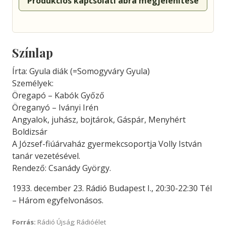
Produkciós kapcsolati ábra megjelenítése
Színlap
Írta: Gyula diák (=Somogyváry Gyula)
Személyek:
Öregapó – Kabók Győző
Öreganyó – Iványi Irén
Angyalok, juhász, bojtárok, Gáspár, Menyhért
Boldizsár
A József-fiúárvaház gyermekcsoportja Volly István
tanár vezetésével.
Rendező: Csanády György.
1933. december 23. Rádió Budapest I., 20:30-22:30 Tél
– Három egyfelvonásos.
Forrás:
Rádió Újság; Rádióélet