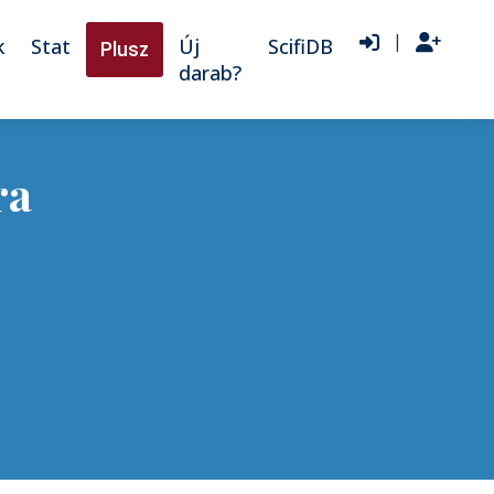
|
k
Stat
Új
ScifiDB
Plusz
darab?
ra