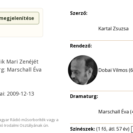
Szerző:
 megjelenítése
Kartal Zsuzsa
Rendező:
ik Mari Zenéjét
rg: Marschall Éva
Dobai Vilmos (6
ai: 2009-12-13
Dramaturg:
Marschall Éva (
Magyar Rádió műsorboríték vagy a
ió Irodalmi Osztályának ún.
Színészek:
(1 fő, átl. 57 év)