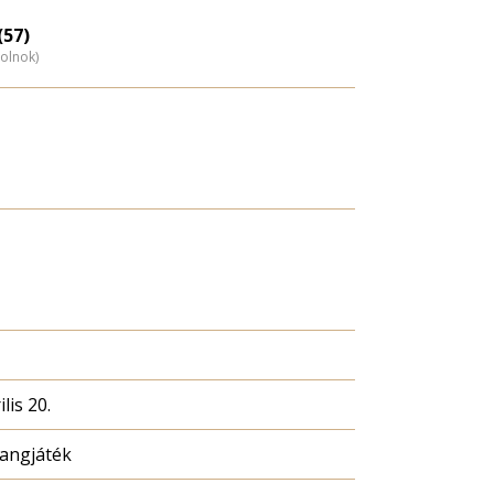
Életkori
eloszlás
(57)
zolnok)
nagyítása
lis 20.
hangjáték