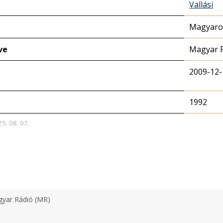
Vallási
Magyaror
ve
Magyar 
2009-12-
1992
25. 08. 07.
yar Rádió (MR)