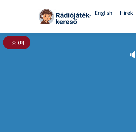
Tovább a navigációhoz
Tovább a tartalomhoz
English
Hírek
0
