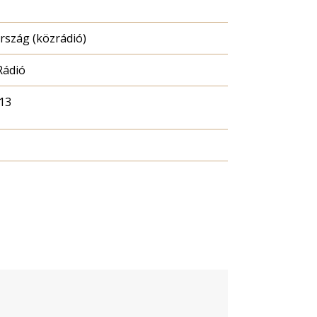
szág (közrádió)
Rádió
13