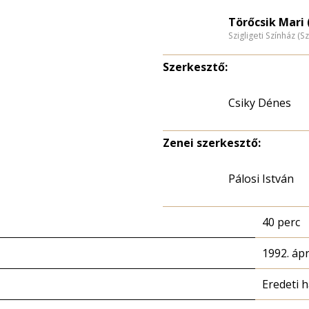
Törőcsik Mari 
Szigligeti Színház (S
Szerkesztő:
Csiky Dénes
Zenei szerkesztő:
Pálosi István
40 perc
1992. ápri
Eredeti 