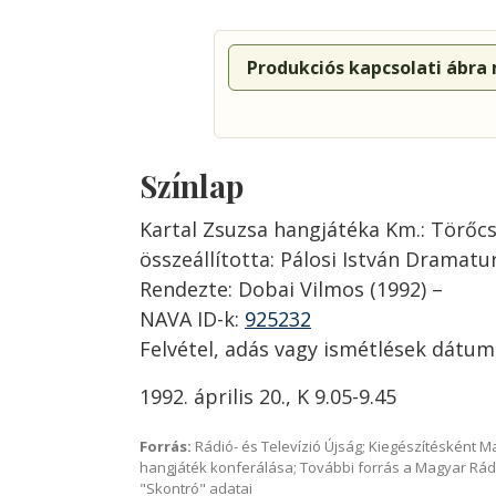
Produkciós kapcsolati ábra
Színlap
Kartal Zsuzsa hangjátéka Km.: Törőcs
összeállította: Pálosi István Dramatu
Rendezte: Dobai Vilmos (1992) –
NAVA ID-k:
925232
Felvétel, adás vagy ismétlések dátum
1992. április 20., K 9.05-9.45
Forrás:
Rádió- és Televízió Újság; Kiegészítésként 
hangjáték konferálása; További forrás a Magyar Rád
"Skontró" adatai