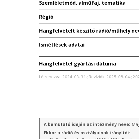
Szemléletmód, alműfaj, tematika
Régió
Hangfelvételt készítő rádió/műhely ne
Ismétlések adatai
Hangfelvétel gyártási dátuma
Létrehozva: 2024. 03. 31.; Revíziók: 2025. 08. 04.; 20
A bemutató idején az intézmény neve:
Mag
Ekkor a rádió és osztályainak irányítói: