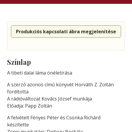
Produkciós kapcsolati ábra megjelenítése
Színlap
A tibeti dalai láma önéletírása
A szerző azonos című könyvét Horváth Z. Zoltán
fordította
A rádióváltozat Kovács József munkája
Előadja: Papp Zoltán
A felvételt Fényes Péter és Csonka Richárd
készítette
Zenei munkatárs: Dobozy Borbála