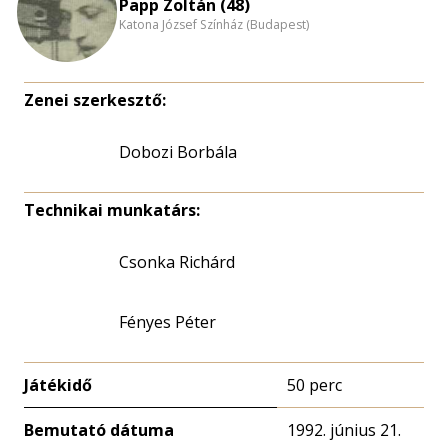
Papp Zoltán (48)
Katona József Színház (Budapest)
Zenei szerkesztő:
Dobozi Borbála
Technikai munkatárs:
Csonka Richárd
Fényes Péter
Játékidő
50 perc
Bemutató dátuma
1992. június 21.