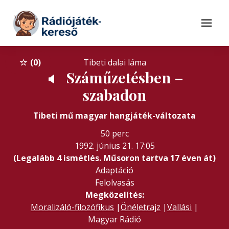
Tovább a navigációhoz
Tovább a tartalomhoz
Menü
0
Tibeti dalai láma
Száműzetésben –
🔈
szabadon
Tibeti mű magyar hangjáték-változata
50 perc
1992. június 21. 17:05
(Legalább 4 ismétlés. Műsoron tartva 17 éven át)
Adaptáció
Felolvasás
Megközelítés:
Moralizáló-filozófikus
|
Önéletrajz
|
Vallási
|
Magyar Rádió