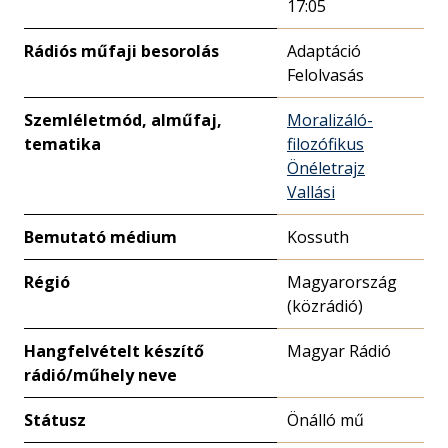
17:05
Rádiós műfaji besorolás
Adaptáció
Felolvasás
Szemléletmód, alműfaj,
Moralizáló-
tematika
filozófikus
Önéletrajz
Vallási
Bemutató médium
Kossuth
Régió
Magyarország
(közrádió)
Hangfelvételt készítő
Magyar Rádió
rádió/műhely neve
Státusz
Önálló mű