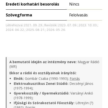
Eredeti korhatári besorolás
Nincs
Szövegforma
Felolvasás
Létrehozva: 2021. 09. 29.; Revíziók: 2023. 07. 09.; 2023. 10. 03.;
2024. 04. 22.; 2025. 08. 21.; 2026. 05. 26.
A bemutató idején az intézmény neve:
Magyar Rádió
(MR)
Ekkor a rádió és osztályainak irányítói:
Elnök:
Gombár Csaba (1990-1993);
Forrás
Elektroakusztikus Zenei Stúdió:
Decsényi János
(1975-1994);
Gyerekosztály / Gyermekstúdió:
Varsányi Anikó
(1978-1999);
Ifjúsági és Szórakoztató Főosztály:
Létrejön (?)
(1992);
Forrás