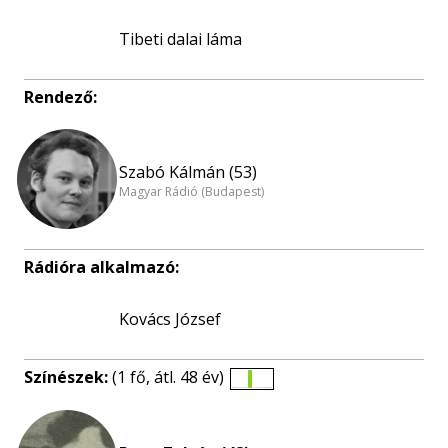
Tibeti dalai láma
Rendező:
Szabó Kálmán (53)
Magyar Rádió (Budapest)
Rádióra alkalmazó:
Kovács József
Színészek:
(1 fő, átl. 48 év)
Életkori
eloszlás
nagyítása