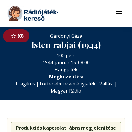
Tovább a navigációhoz
Tovább a tartalomhoz
Menü
0
Gárdonyi Géza
Isten rabjai (1944)
100 perc
1944. január 15. 08:00
Hangjáték
Megközelítés:
Tragikus
|
Történelmi eseményjáték
|
Vallási
|
Magyar Rádió
Produkciós kapcsolati ábra megjelenítése