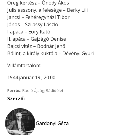
Öreg kertész – Ónody Ákos
Julis asszony, a felesége – Berky Lili
Jancsi – Fehéregyházi Tibor
János – Szilassy László
I apáca – Eöry Kató
II. apáca – Gajzágó Denise
Bajcsi vitéz – Bodnár Jenő
Bálint, a király kuktája – Dévényi Gyuri
Villámtartalom:
1944.január 19., 20.00
Forrás:
Rádió Újság; Rádióélet
Szerző:
Gárdonyi Géza