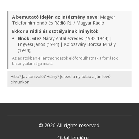
A bemutató idején az intézmény neve:
Magyar
Telefonhírmondó és Rádió Rt. / Magyar Rádió
Ekkor a rádió és osztályainak irányítói:
Elnök:
vitéz Náray Antal ezredes (1942-1944) |
Frigyesi János (1944) | Kolozsváry Borcsa Mihály
(1944);
Az adatokban ellentmondások előfordulhatnak a források
bizonytalansága miatt.
Hiba? Javítanivaló? Hiány? Jelezd a nyitólap alján levő
címünkön.
© 2026 All rights reserved.
Oldal tetejére