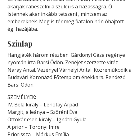
akarják rábeszélni a szülei is a házasságra. Ő
Istennek akar inkább tetszeni , mintsem az
embereknek. Meg is tér még fiatalon hőn óhajtott
égi hazájába.
Színlap
Hangjáték három részben. Gárdonyi Géza regénye
nyomán írta Barsi Ödön. Zenéjét szerzette vitéz
Náray Antal. Vezényel Várhelyi Antal. Közreműködik a
Budavári Koronázó Főtemplom énekkara. Rendező
Barsi Ödön.
SZEMÉLYEK:
IV. Béla király – Lehotay Árpád
Margit, a leánya – Szöréni Éva
Ottokár cseh király – Ignáth Gyula
A prior – Toronyi Imre
Priorissza – Márkus Emília