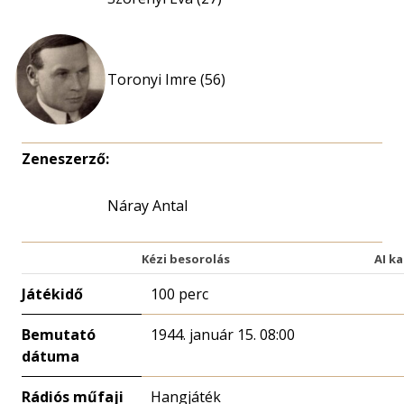
Toronyi Imre (56)
Zeneszerző:
Náray Antal
Kézi besorolás
AI k
Játékidő
100 perc
Bemutató
1944. január 15. 08:00
dátuma
Rádiós műfaji
Hangjáték