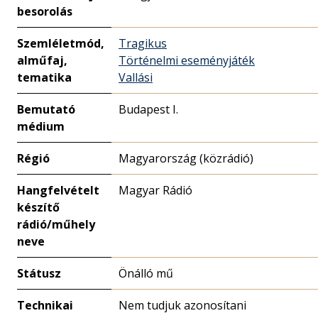
besorolás
Szemléletmód,
Tragikus
alműfaj,
Történelmi eseményjáték
tematika
Vallási
Bemutató
Budapest I.
médium
Régió
Magyarország (közrádió)
Hangfelvételt
Magyar Rádió
készítő
rádió/műhely
neve
Státusz
Önálló mű
Technikai
Nem tudjuk azonosítani