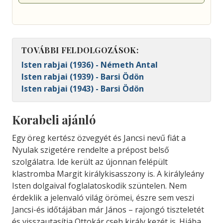
TOVÁBBI FELDOLGOZÁSOK:
Isten rabjai (1936) - Németh Antal
Isten rabjai (1939) - Barsi Ödön
Isten rabjai (1943) - Barsi Ödön
Korabeli ajánló
Egy öreg kertész özvegyét és Jancsi nevű fiát a
Nyulak szigetére rendelte a prépost belső
szolgálatra. Ide került az újonnan felépült
klastromba Margit királykisasszony is. A királyleány
Isten dolgaival foglalatoskodik szüntelen. Nem
érdeklik a jelenvaló világ örömei, észre sem veszi
Jancsi-és időtájában már János – rajongó tiszteletét
és visszautasítja Ottokár cseh király kezét is. Hiába