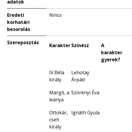
adatok
Eredeti
Nincs
korhatári
besorolás
Szereposztás
Karakter
Színész
A
karakter
gyerek?
IV.Béla
Lehotay
király
Árpád
Margit, a
Szörényi Éva
leánya
Ottokár,
Ignáth Gyula
cseh
király