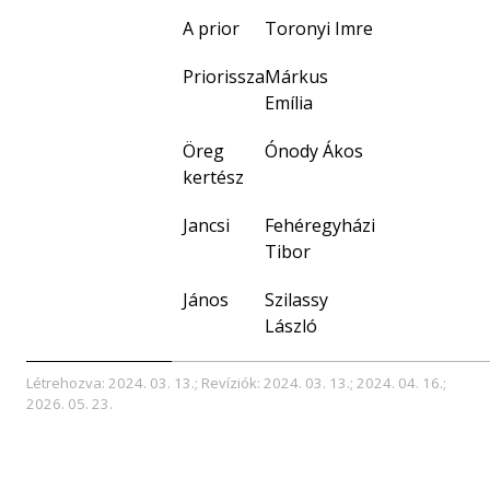
A prior
Toronyi Imre
Priorissza
Márkus
Emília
Öreg
Ónody Ákos
kertész
Jancsi
Fehéregyházi
Tibor
János
Szilassy
László
Létrehozva: 2024. 03. 13.; Revíziók: 2024. 03. 13.; 2024. 04. 16.;
2026. 05. 23.