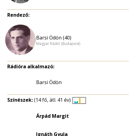
Rendező:
Barsi Ödön (40)
Magyar Rádió (Budapest)
Rádióra alkalmazó:
Barsi Ödön
Színészek:
(14 fő, átl. 41 év)
Életkori
eloszlás
Árpád Margit
nagyítása
Ignáth Gyula