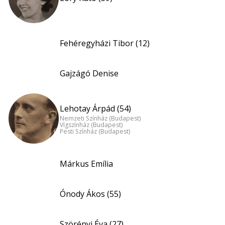
Fehéregyházi Tibor (12)
Gajzágó Denise
Lehotay Árpád (54)
Nemzeti Színház (Budapest)
Vígszínház (Budapest)
Pesti Színház (Budapest)
Márkus Emília
Ónody Ákos (55)
Szörényi Éva (27)