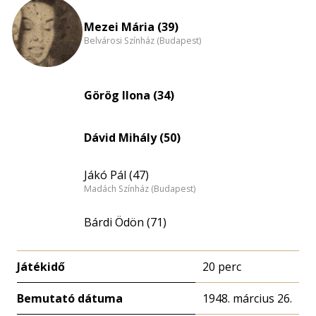
eloszlás
nagyítása
Mezei Mária (39)
Belvárosi Színház (Budapest)
Görög Ilona (34)
Dávid Mihály (50)
Jákó Pál (47)
Madách Színház (Budapest)
Bárdi Ödön (71)
Játékidő
20 perc
Bemutató dátuma
1948. március 26.