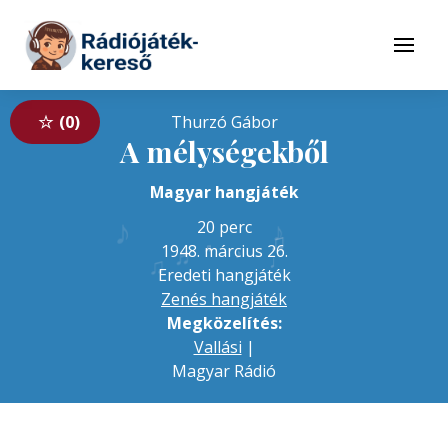
Tovább a navigációhoz
Tovább a tartalomhoz
Menü
0
A mélységekből
Magyar hangjáték
♪
♪
20 perc
♫
♬
♬
1948. március 26.
♪
♩
♫
Eredeti hangjáték
Zenés hangjáték
Megközelítés:
Vallási
|
Magyar Rádió