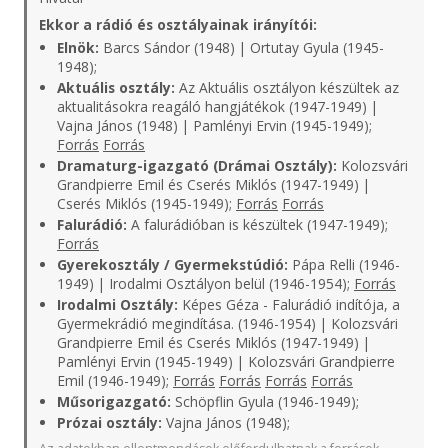
Ekkor a rádió és osztályainak irányítói:
Elnök:
Barcs Sándor (1948) | Ortutay Gyula (1945-
1948);
Aktuális osztály:
Az Aktuális osztályon készültek az
aktualitásokra reagáló hangjátékok (1947-1949) |
Vajna János (1948) | Pamlényi Ervin (1945-1949);
Forrás
Forrás
Dramaturg-igazgató (Drámai Osztály):
Kolozsvári
Grandpierre Emil és Cserés Miklós (1947-1949) |
Cserés Miklós (1945-1949);
Forrás
Forrás
Falurádió:
A falurádióban is készültek (1947-1949);
Forrás
Gyerekosztály / Gyermekstúdió:
Pápa Relli (1946-
1949) | Irodalmi Osztályon belül (1946-1954);
Forrás
Irodalmi Osztály:
Képes Géza - Falurádió indítója, a
Gyermekrádió megindítása. (1946-1954) | Kolozsvári
Grandpierre Emil és Cserés Miklós (1947-1949) |
Pamlényi Ervin (1945-1949) | Kolozsvári Grandpierre
Emil (1946-1949);
Forrás
Forrás
Forrás
Forrás
Műsorigazgató:
Schöpflin Gyula (1946-1949);
Prózai osztály:
Vajna János (1948);