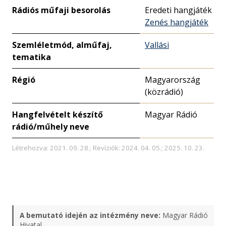
Rádiós műfaji besorolás
Eredeti hangjáték
Zenés hangjáték
Szemléletmód, alműfaj,
Vallási
tematika
Régió
Magyarország
(közrádió)
Hangfelvételt készítő
Magyar Rádió
rádió/műhely neve
Létrehozva: 2021. 09. 28.; Revíziók: 2024. 04. 05.; 2025. 10. 23.
A bemutató idején az intézmény neve:
Magyar Rádió
Hivatal