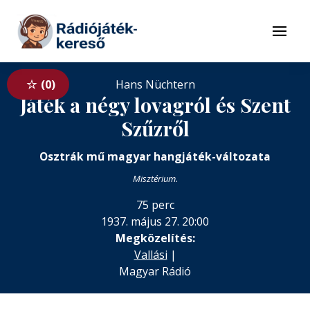
Tovább a navigációhoz
Tovább a tartalomhoz
Menü
0
Hans Nüchtern
Játék a négy lovagról és Szent
Szűzről
Osztrák mű magyar hangjáték-változata
Misztérium.
75 perc
1937. május 27. 20:00
Megközelítés:
Vallási
|
Magyar Rádió