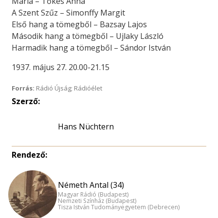
Mária – Tőkés Anna
A Szent Szűz – Simonffy Margit
Első hang a tömegből – Bazsay Lajos
Második hang a tömegből – Ujlaky László
Harmadik hang a tömegből – Sándor István
1937. május 27. 20.00-21.15
Forrás:
Rádió Újság; Rádióélet
Szerző:
Hans Nüchtern
Rendező:
Németh Antal (34)
Magyar Rádió (Budapest)
Nemzeti Színház (Budapest)
Tisza István Tudományegyetem (Debrecen)