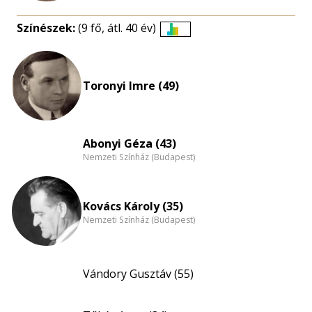
Színészek:
(9 fő, átl. 40 év)
Életkori
eloszlás
nagyítása
Toronyi Imre (49)
Abonyi Géza (43)
Nemzeti Színház (Budapest)
Kovács Károly (35)
Nemzeti Színház (Budapest)
Vándory Gusztáv (55)