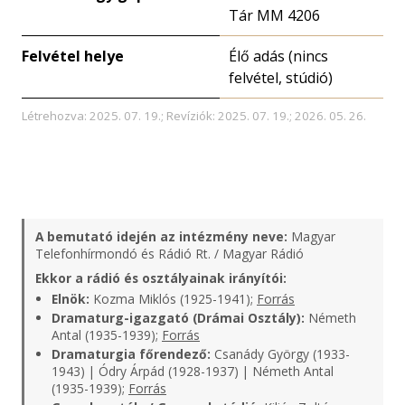
Tár MM 4206
Felvétel helye
Élő adás (nincs
felvétel, stúdió)
Létrehozva: 2025. 07. 19.; Revíziók: 2025. 07. 19.; 2026. 05. 26.
A bemutató idején az intézmény neve:
Magyar
Telefonhírmondó és Rádió Rt. / Magyar Rádió
Ekkor a rádió és osztályainak irányítói:
Elnök:
Kozma Miklós (1925-1941);
Forrás
Dramaturg-igazgató (Drámai Osztály):
Németh
Antal (1935-1939);
Forrás
Dramaturgia főrendező:
Csanády György (1933-
1943) | Ódry Árpád (1928-1937) | Németh Antal
(1935-1939);
Forrás