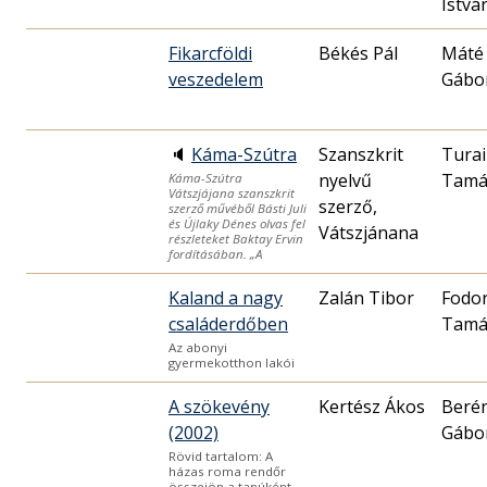
Istvá
Fikarcföldi
Békés Pál
Máté
veszedelem
Gábo
🔈
Káma-Szútra
Szanszkrit
Turai
nyelvű
Tamá
Káma-Szútra
Vátszjájana szanszkrit
szerző,
szerző művéből Básti Juli
és Újlaky Dénes olvas fel
Vátszjánana
részleteket Baktay Ervin
fordításában. „A
Kaland a nagy
Zalán Tibor
Fodo
családerdőben
Tamá
Az abonyi
gyermekotthon lakói
A szökevény
Kertész Ákos
Berén
(2002)
Gábo
Rövid tartalom: A
házas roma rendőr
összejön a tanúként