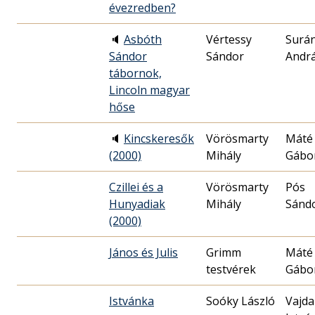
évezredben?
🔈
Asbóth
Vértessy
Surán
Sándor
Sándor
Andr
tábornok,
Lincoln magyar
hőse
🔈
Kincskeresők
Vörösmarty
Máté
(2000)
Mihály
Gábo
Czillei és a
Vörösmarty
Pós
Hunyadiak
Mihály
Sánd
(2000)
János és Julis
Grimm
Máté
testvérek
Gábo
Istvánka
Soóky László
Vajda