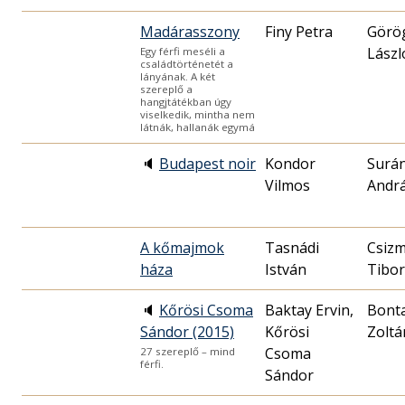
Madárasszony
Finy Petra
Görö
Lászl
Egy férfi meséli a
családtörténetét a
lányának. A két
szereplő a
hangjtátékban úgy
viselkedik, mintha nem
látnák, hallanák egymá
🔈
Budapest noir
Kondor
Surán
Vilmos
Andr
A kőmajmok
Tasnádi
Csizm
háza
István
Tibor
🔈
Kőrösi Csoma
Baktay Ervin,
Bont
Sándor (2015)
Kőrösi
Zoltá
Csoma
27 szereplő – mind
férfi.
Sándor