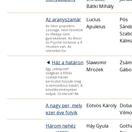
Bátki Mihály
Az aranyszamár
Lucius
Pós
Sándo
Az ókor populáris
szövege, nem fennkölt
Szab
és főképp nem
gyerekeknek. Az Ámor
Kálm
és Psyché történet a 4.
részben van. Az
isteneket fur
🔈
Ház a határon
Slawomir
Zsám
Mrożek
Gábo
Egy „elképzelt”
világban a főhős
családi házán
keresztül húzzák meg
a nemzetközi határt. A
következményeket
tudjuk. Groteszk? Ab
A nagy per, mely
Eötvös Károly
Doba
ezer éve folyik
Vilmo
Három nehéz
Háy Gyula
Goth