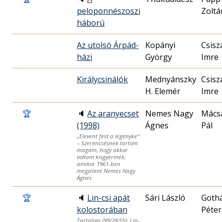
peloponnészoszi
Zoltá
háború
Az utolsó Árpád-
Kopányi
Csisz
házi
György
Imre
Királycsinálók
Mednyánszky
Csisz
H. Elemér
Imre
🏆
🔈
Az aranyecset
Nemes Nagy
Mács
(1998)
Ágnes
Pál
„Elevent fest a legényke”
– Szerencsésnek tartom
magam, hogy akkor
voltam kisgyermek,
amikor 1961-ben
megjelent Nemes Nagy
Ágnes
🏆
🔈
Lin-csi apát
Sári László
Goth
kolostorában
Péter
Tartalom (99/28/55): Lin-