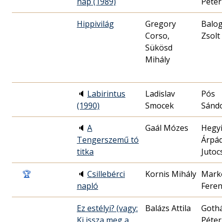
nap (1989)
Péter
Hippivilág
Gregory
Balo
Corso,
Zsolt
Sükösd
Mihály
🔈
Labirintus
Ladislav
Pós
(1990)
Smocek
Sánd
🔈
A
Gaál Mózes
Hegy
Tengerszemű tó
Árpá
titka
Jutoc
🏆
🔈
Csillebérci
Kornis Mihály
Mark
napló
Feren
Ez estélyi? (vagy:
Balázs Attila
Goth
Ki issza meg a
Péter