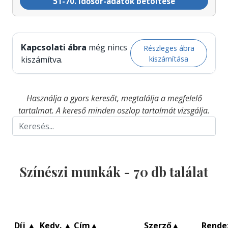
51-70. idősor-adatok betöltése
Kapcsolati ábra
még nincs
Részleges ábra
kiszámítása
kiszámítva.
Használja a gyors keresőt, megtalálja a megfelelő
tartalmat. A kereső minden oszlop tartalmát vizsgálja.
Színészi munkák -
70
db találat
Díj
▲
Kedv.
▲
Cím
▲
Szerző
▲
Rende