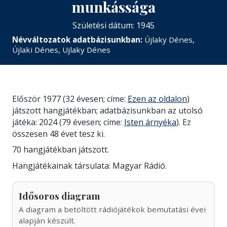
munkássága
Születési dátum: 1945
Névváltozatok adatbázisunkban:
Újlaky Dénes,
Újlaki Dénes, Ujlaky Dénes
Először 1977 (32 évesen; címe:
Ezen az oldalon
)
játszott hangjátékban; adatbázisunkban az utolsó
játéka: 2024 (79 évesen; címe:
Isten árnyéka
). Ez
összesen 48 évet tesz ki.
70 hangjátékban játszott.
Hangjátékainak társulata: Magyar Rádió.
Idősoros diagram
A diagram a betöltött rádiójátékok bemutatási évei
alapján készült.