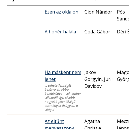
Ezen az oldalon
Gion Nándor
Pós
Sánd
A hóhér halála
Goda Gábor
Déri 
Ha másként nem
Jakov
Mago
lehet
Gorgyin, Jurij
Györ
Davidov
… tehetetlenségét
belátva és abba
beletörődve – sok ember
vélekedik így, kisebb-
nagyobb jelentőségű
események ürügyén, a
világ d
Az eltűnt
Agatha
Mecz
menyasszony
Christie,
János