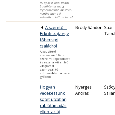
csi apát a kínai (csan)
buddhizmus máig
legnépszerűbb mestere,
mintha már a 9.
században látta volna el
🔈
A szerető –
Bródy Sándor
Saár
Erkölcsrajz egy
Tamá
főhercegi
családról
A két eltérő
származású fiatal
szerelmi kapcsolatát
és ezzel a két eltérő
világlátást
szembeállító
színdarabban a rossz
győzedel
Hogyan
Nyerges
Sződ
védekezzünk
András
Szilá
sötét utcában,
rablótámadás
ellen, az új