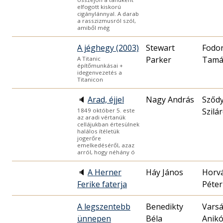
elfogott kiskorú
cigánylánnyal. A darab
a rasszizmusról szól,
amiből még
A jéghegy (2003)
Stewart
Fodo
Parker
Tamá
A Titanic
építőmunkásai +
idegenvezetés a
Titanicon
🔈
Arad, éjjel
Nagy András
Sződ
Szilá
1849 október 5. este
az aradi vértanúk
cellájukban értesülnek
halálos ítéletük
jogerőre
emelkedéséről, azaz
arról, hogy néhány ó
🔈
A Herner
Háy János
Horv
Ferike faterja
Péter
A legszentebb
Benedikty
Varsá
ünnepen
Béla
Anik