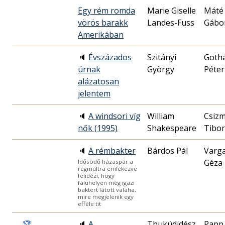
Egy rém romda
Marie Giselle
Máté
vörös barakk
Landes-Fuss
Gábo
Amerikában
🔈
Évszázados
Szitányi
Goth
úrnak
György
Péter
alázatosan
jelentem
🔈
A windsori víg
William
Csizm
nők (1995)
Shakespeare
Tibor
🔈
A rémbakter
Bárdos Pál
Varg
Géza
Idősödő házaspár a
régmúltra emlékezve
felidézi, hogy
faluhelyen még igazi
baktert látott valaha,
mire megjelenik egy
efféle tit
🏆
🔈
A
Thuküdidész
Papp