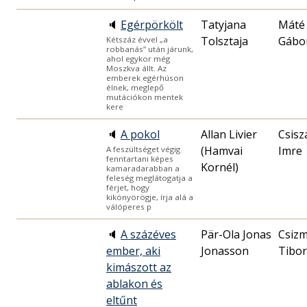
🔈
Egérpörkölt
Tatyjana
Máté
Tolsztaja
Gábo
Kétszáz évvel „a
robbanás” után járunk,
ahol egykor még
Moszkva állt. Az
emberek egérhúson
élnek, meglepő
mutációkon mentek
kere
🔈
A pokol
Allan Livier
Csisz
(Hamvai
Imre
A feszültséget végig
fenntartani képes
Kornél)
kamaradarabban a
feleség meglátogatja a
férjet, hogy
kikönyörögje, írja alá a
válóperes p
🔈
A százéves
Pär-Ola Jonas
Csizm
ember, aki
Jonasson
Tibor
kimászott az
ablakon és
eltűnt