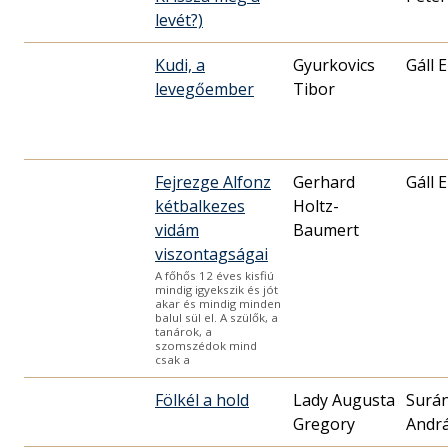
levét?)
Kudi, a
Gyurkovics
Gáll 
levegőember
Tibor
Fejrezge Alfonz
Gerhard
Gáll 
kétbalkezes
Holtz-
vidám
Baumert
viszontagságai
A főhős 12 éves kisfiú
mindig igyekszik és jót
akar és mindig minden
balul sül el. A szülők, a
tanárok, a
szomszédok mind
csak a
Fölkél a hold
Lady Augusta
Surán
Gregory
Andr