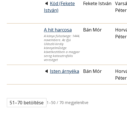
🔈
Köd (Fekete
Fekete István
Varsá
István)
Péter
A hit harcosa
Bán Mór
Horv
Péter
A könyv fülszövege: 1444,
novembere. Az ifjú
Ulászló király
könnyelműsége
következtében a magyar
sereg katasztrofális
vereséget
🔈
Isten árnyéka
Bán Mór
Horv
Péter
51–70 betöltése
1–50 / 70 megjelenítve