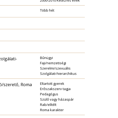
2000-2010 Kétezres évek
Több hét
Bűnügyi
olgálati-
Faji/nemzetiségi
Szerelmi/szexuális
Szolgálati-hierarchikus
Eltartott gyerek
ló/szerető, Roma
Erőszakszerv tagja
Pedagógus
Szülő vagy házaspár
Rab/elítélt
Roma karakter