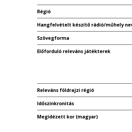
Régió
Hangfelvételt készítő rádió/műhely ne
Szövegforma
Előforduló releváns játékterek
Releváns földrajzi régió
Időszinkronitás
Megidézett kor (magyar)