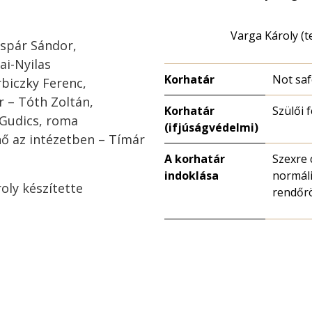
Varga Károly (t
spár Sándor,
ai-Nyilas
Korhatár
Not saf
biczky Ferenc,
 – Tóth Zoltán,
Korhatár
Szülői 
 Gudics, roma
(ifjúságvédelmi)
nő az intézetben – Tímár
A korhatár
Szexre 
indoklása
normáli
oly készítette
rendőr
a