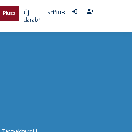
|
Új
ScifiDB
Plusz
darab?
|
Tárgyalótermi
|