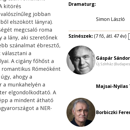
Dramaturg:
A kitörés
 valószínűleg jobban
Simon László
ből elszökött lányra).
eségét megcsaló roma
Színészek:
(7 fő, átl. 47 év)
y a lány, aki szeretőnek
ljebb szánalmat ébresztő,
 választani a
Gáspár Sándor
yai. A cigány főhőst a
Új Színház (Budapes
dó romantikus Rómeóként
 úgy, ahogy a
or a munkahelyén a
Majsai-Nyilas 
ter elgondolkodtató. A
 épp a mindent átható
agyarországot a NER-
Borbiczki Fere