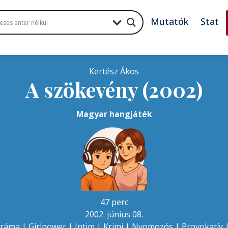
Mutatók
Stat
Kertész Ákos
A szökevény (2002)
Magyar hangjáték
47 perc
2002. június 08.
ráma
|
Girlpower
|
Intim
|
Krimi
|
Nyomozós
|
Provokatív