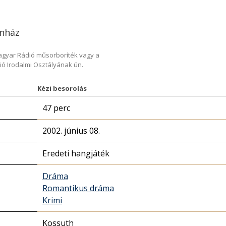
ínház
Magyar Rádió műsorboríték vagy a
ió Irodalmi Osztályának ún.
Kézi besorolás
47 perc
2002. június 08.
Eredeti hangjáték
Dráma
Romantikus dráma
Krimi
Kossuth