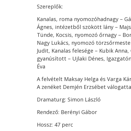
Szereplők:
Kanalas, roma nyomozóhadnagy – Gá
Ágnes, intézetből szökött lány – Majs
Tünde, Kocsis, nyomozó őrnagy – Bor
Nagy Lukács, nyomozó törzsőrmester
Judit, Kanalas felesége – Kubik Anna,
gyanúsított – Ujlaki Dénes, Igazgató
Éva
A felvételt Maksay Helga és Varga Kár
A zenéket Demjén Erzsébet válogatt
Dramaturg: Simon László
Rendező: Berényi Gábor
Hossz: 47 perc