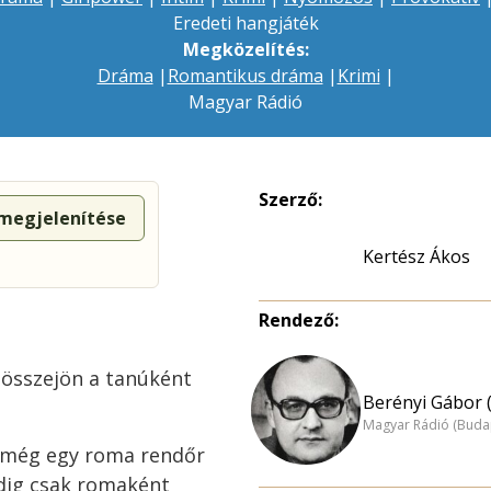
Eredeti hangjáték
Megközelítés:
Dráma
|
Romantikus dráma
|
Krimi
|
Magyar Rádió
Szerző:
 megjelenítése
Kertész Ákos
Rendező:
 összejön a tanúként
Berényi Gábor 
Magyar Rádió (Buda
l még egy roma rendőr
dig csak romaként