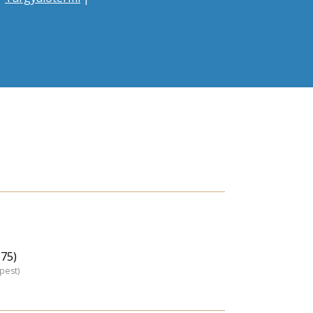
(75)
pest)