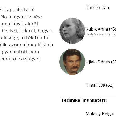
Tóth Zoltán
t kap, ahol a fő
zélő magyar színész
 roma lányt, akiről
Kubik Anna (45
beviszi, kiderül, hogy a
Pesti Magyar Színhá
elesége, aki életén túl
dik, azonnal megkívánja
a gyanusított nem
venni tőle az ügyet
Ujlaki Dénes (5
Tímár Éva (62)
Technikai munkatárs:
Maksay Helga