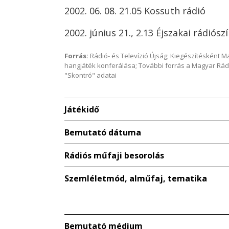
2002. 06. 08. 21.05 Kossuth rádió
2002. június 21., 2.13 Éjszakai rádiósz
Forrás:
Rádió- és Televízió Újság; Kiegészítésként 
hangjáték konferálása; További forrás a Magyar Rád
"Skontró" adatai
Játékidő
Bemutató dátuma
Rádiós műfaji besorolás
Szemléletmód, alműfaj, tematika
Bemutató médium