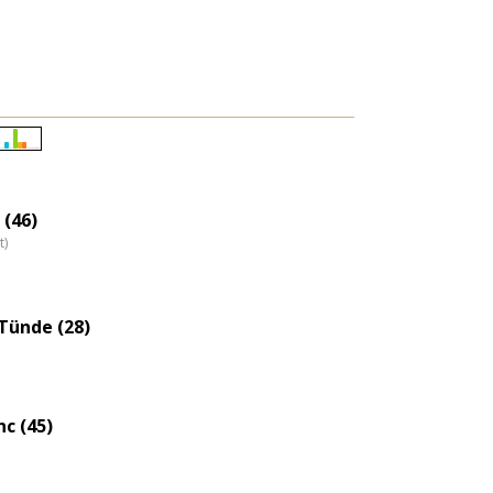
Életkori
eloszlás
nagyítása
 (46)
t)
Tünde (28)
nc (45)