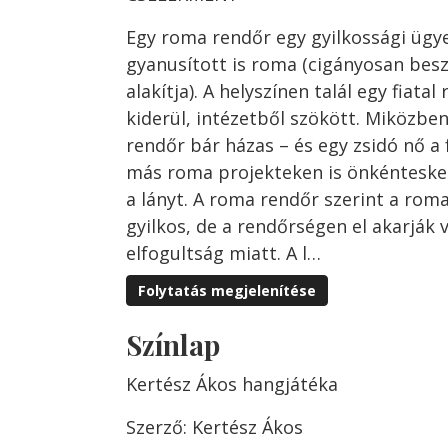
Egy roma rendőr egy gyilkossági ügye
gyanusított is roma (cigányosan bes
alakítja). A helyszínen talál egy fiatal
kiderül, intézetből szökött. Miközben 
rendőr bár házas – és egy zsidó nő a f
más roma projekteken is önkénteske
a lányt. A roma rendőr szerint a rom
gyilkos, de a rendőrségen el akarják 
elfogultság miatt. A l…
Folytatás megjelenítése
Színlap
Kertész Ákos hangjátéka
Szerző: Kertész Ákos