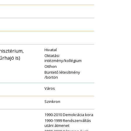
Hivatal
nisztérium,
Oktatási
űrhajó is)
intézmény/kollégium
Otthon
Büntető létesítmény
/börtön
Város
Szinkron
1990-2010 Demokrácia kora
1990-1999 Rendszerváltás
utáni átmenet