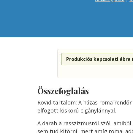
Produkciós kapcsolati ábra
Összefoglalás
Rövid tartalom: A házas roma rendőr
elfogott kiskorú cigánylánnyal.
A darab a rasszizmusról szól, amibő
sem tud kitörni, mert amíg roma, ad