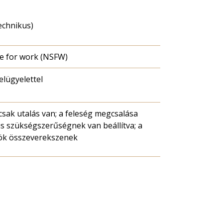
echnikus)
e for work (NSFW)
felügyelettel
csak utalás van; a feleség megcsalása
s szükségszerűségnek van beállítva; a
ök összeverekszenek