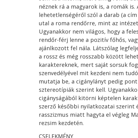
néznek rá a magyarok is, a romák is. 
lehetetlenségéről szól a darab (a cím
utal a roma rendőrre, mint az intézet
Ugyanakkor nem világos, hogy a fel
rendőr-férj lenne a pozitív főhős, vag
ajánlkozott fel nála. Látszólag legfe
a rossz és még rosszabb között lehet
karaktereknek, mert saját sorsuk fogl
szenvedélyével mit kezdeni nem tu
mutatja be, a cigánylányt pedig pont
sztereotípiák szerint kell. Ugyanakk
cigányságából kitörni képtelen karak
szerző későbbi nyilatkozatai szerint
rasszizmus miatt hagyta el végleg M
rezsim kezdetén.
CSELEKMÉNY