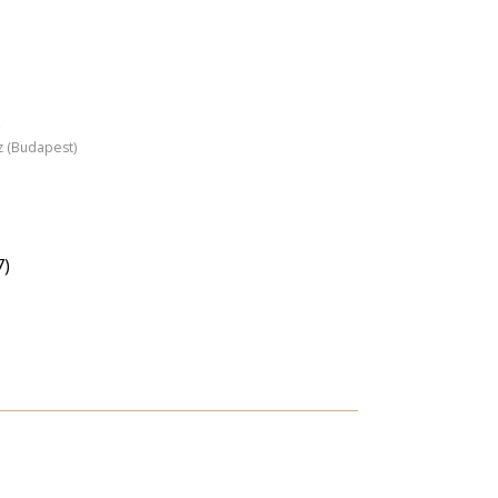
)
z (Budapest)
7)