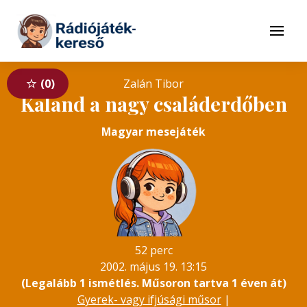
Tovább a navigációhoz
Tovább a tartalomhoz
Menü
0
Zalán Tibor
Kaland a nagy családerdőben
Magyar mesejáték
52 perc
2002. május 19. 13:15
(Legalább 1 ismétlés. Műsoron tartva 1 éven át)
Gyerek- vagy ifjúsági műsor
|