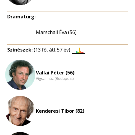
Dramaturg:
Marschall Éva (56)
Színészek:
(13 fő, átl. 57 év)
Életkori
eloszlás
nagyítása
Vallai Péter (56)
Vígszínház (Budapest)
Kenderesi Tibor (82)