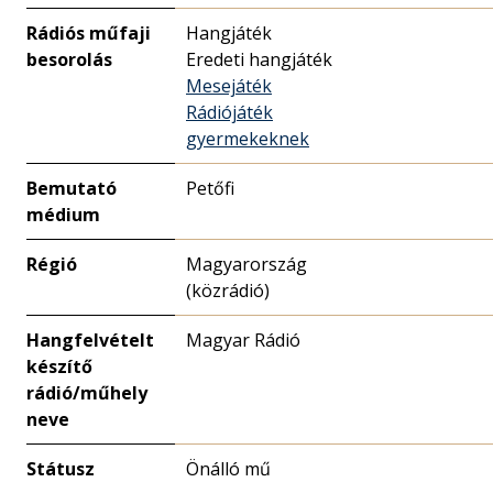
Rádiós műfaji
Hangjáték
besorolás
Eredeti hangjáték
Mesejáték
Rádiójáték
gyermekeknek
Bemutató
Petőfi
médium
Régió
Magyarország
(közrádió)
Hangfelvételt
Magyar Rádió
készítő
rádió/műhely
neve
Státusz
Önálló mű