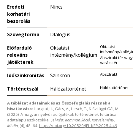
Eredeti
Nincs
korhatári
besorolás
Szövegforma
DIalógus
Oktatási
Előforduló
Oktatási
intézmény/kollég
releváns
intézmény/kollégium
Absztrakt tér vagy
játékterek
varázstér
Absztrakt
Időszinkronitás
Szinkron
Hálózattörténet
Történetszál
Hálózattörténet
A táblázat adatainak és az Összefoglalás résznek a
hivatkozása:
Hargitai, H., Gács, A., Hirsch, T., & Szilágyi-Gál, M.
(2025). A magyar nyelvű rádiójátékok történetének feltárása
adatalapú eszközökkel.
Jel-Kép: Kommunikáció, Közvélemény,
Média
, (4), 48–64.
https://doi.org/10.20520/JEL-KEP.2025.4.49