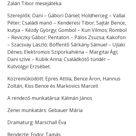
Zalán Tibor mesejátéka
Szereplők: Dani – Gábori Dániel; Holdherceg – Vallai
Péter; Családi manó – Kenderesi Tibor; Sajtár Bence,
kutya – Kézdy György; Gombol – Kun Vilmos; Rombol
– Reviczky Gábor; Pentaton – Pálos Zsuzsa; Kakofon
– Szacsvay László; Böffentő Sárkány Sámuel – Ujlaki
Dénes; Elektromos Sziporkahiéna – Margitai Ági;
Dani szíve – Kubik Anna; Családkötő tündér –
Kútvölgyi Erzsébet.
Közreműködött: Epres Attila, Bence Áron, Hannus
Zoltán, Kiss Bence és Markovics Marcell.
A rendező munkatársa: Kálmán János
Zenei munkatárs: Gebauer Mária
Dramaturg: Marschall Éva
Rendezte: Fodor Tamás