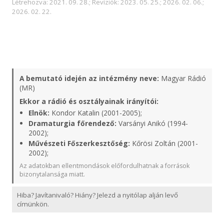
Létrehozva: 2021. 09. 28.; Revíziók: 2023. 05. 25.; 2026. 02. 06.;
2026. 02. 22.
A bemutató idején az intézmény neve:
Magyar Rádió
(MR)
Ekkor a rádió és osztályainak irányítói:
Elnök:
Kondor Katalin (2001-2005);
Dramaturgia főrendező:
Varsányi Anikó (1994-
2002);
Művészeti Főszerkesztőség:
Kőrösi Zoltán (2001-
2002);
Az adatokban ellentmondások előfordulhatnak a források
bizonytalansága miatt.
Hiba? Javítanivaló? Hiány? Jelezd a nyitólap alján levő
címünkön.