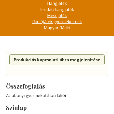
Hangjáték
Eredeti hangjáték
Mesejáték
Rádiójáték gyermekeknek
Magyar Rádió
Produkciós kapcsolati ábra megjelenítése
Összefoglalás
Az abonyi gyermekotthon lakói
Színlap