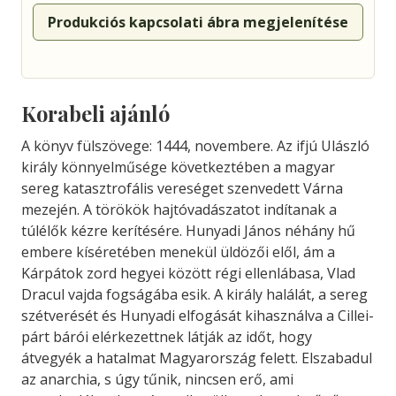
Produkciós kapcsolati ábra megjelenítése
Korabeli ajánló
A könyv fülszövege: 1444, novembere. Az ifjú Ulászló
király könnyelműsége következtében a magyar
sereg katasztrofális vereséget szenvedett Várna
mezején. A törökök hajtóvadászatot indítanak a
túlélők kézre kerítésére. Hunyadi János néhány hű
embere kíséretében menekül üldözői elől, ám a
Kárpátok zord hegyei között régi ellenlábasa, Vlad
Dracul vajda fogságába esik. A király halálát, a sereg
szétverését és Hunyadi elfogását kihasználva a Cillei-
párt bárói elérkezettnek látják az időt, hogy
átvegyék a hatalmat Magyarország felett. Elszabadul
az anarchia, s úgy tűnik, nincsen erő, ami