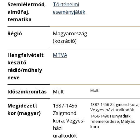
Szemléletmód,
Történelmi
alműfaj,
eseményjáték
tematika
Régió
Magyarország
(közrádió)
Hangfelvételt
MTVA
készítő
rádió/műhely
neve
Múlt
Időszinkronitás
Múlt
1387-1456 Zsigmond kora,
Megidézett
1387-1456
Vegyes-házi uralkodók
kor (magyar)
Zsigmond
1456-1490 Hunyadiak
kora, Vegyes-
felemelkedése, Mátyás
kora
házi
uralkodók