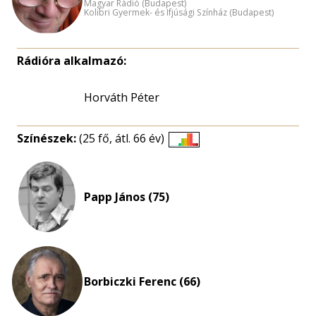
Magyar Rádió (Budapest)
Kolibri Gyermek- és Ifjúsági Színház (Budapest)
Rádióra alkalmazó:
Horváth Péter
Színészek:
(25 fő, átl. 66 év)
Életkori
eloszlás
nagyítása
Papp János (75)
Borbiczki Ferenc (66)