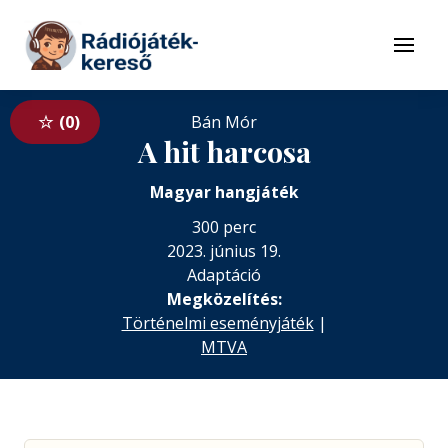
Tovább a navigációhoz
Tovább a tartalomhoz
Menü
0
Bán Mór
A hit harcosa
Magyar hangjáték
300 perc
2023. június 19.
Adaptáció
Megközelítés:
Történelmi eseményjáték
|
MTVA