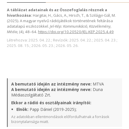
A táblázat adatainak és az Összefoglalás résznek a
hivatkozása:
Hargitai, H., Gács, A., Hirsch, T., & Szilágyi-Gál, M.
(2025). A magyar nyelvű rádiójátékok történetének feltárása
adatalapú eszközökkel.
Jel-Kép: Kommunikáció, Közvélemény,
Média
, (4), 48–64.
https://doi.org/10.20520/JEL-KEP.2025.4.49
Létrehozva: 2025. 04. 22.; Revíziók: 2025. 04. 22.; 2025. 04. 23.;
2025. 08. 15.; 2026. 05. 23.; 2026. 05. 26.
A bemutató idején az intézmény neve:
MTVA
A bemutató idején az intézmény neve:
Duna
Médiaszolgáltató Zrt.
Ekkor a rádió és osztályainak irányítói:
Elnök:
Papp Dániel (2019-2025);
Az adatokban ellentmondások előfordulhatnak a források
bizonytalansága miatt.