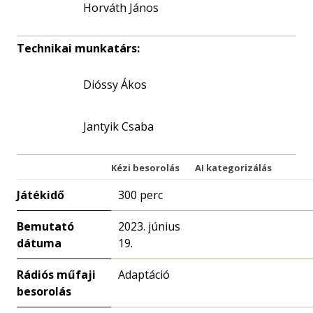
Horváth János
Technikai munkatárs:
Dióssy Ákos
Jantyik Csaba
Kézi besorolás
AI kategorizálás
Játékidő
300 perc
Bemutató
2023. június
dátuma
19.
Rádiós műfaji
Adaptáció
besorolás