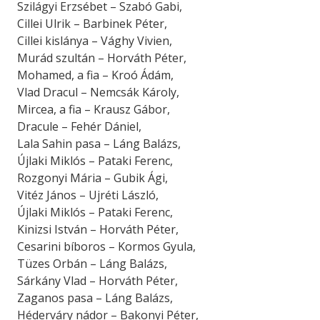
Szilágyi Erzsébet – Szabó Gabi,
Cillei Ulrik – Barbinek Péter,
Cillei kislánya – Vághy Vivien,
Murád szultán – Horváth Péter,
Mohamed, a fia – Kroó Ádám,
Vlad Dracul – Nemcsák Károly,
Mircea, a fia – Krausz Gábor,
Dracule – Fehér Dániel,
Lala Sahin pasa – Láng Balázs,
Újlaki Miklós – Pataki Ferenc,
Rozgonyi Mária – Gubik Ági,
Vitéz János – Ujréti László,
Újlaki Miklós – Pataki Ferenc,
Kinizsi István – Horváth Péter,
Cesarini bíboros – Kormos Gyula,
Tüzes Orbán – Láng Balázs,
Sárkány Vlad – Horváth Péter,
Zaganos pasa – Láng Balázs,
Héderváry nádor – Bakonyi Péter,