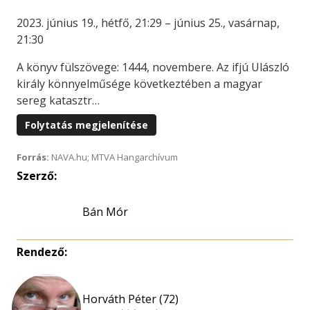
2023. június 19., hétfő, 21:29 – június 25., vasárnap,
21:30
A könyv fülszövege: 1444, novembere. Az ifjú Ulászló
király könnyelműsége következtében a magyar
sereg katasztr…
Folytatás megjelenítése
Forrás:
NAVA.hu; MTVA Hangarchívum
Szerző:
Bán Mór
Rendező:
Horváth Péter (72)