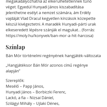
megakadályozhatná az elkerülhetetlennek tűnő
véget. Egyedül Hunyadi János kiszabadítása
jelenthetne esélyt a nemzet számára, ám Erdély
vajdáját Vlad Dracul kegyetlen kínzások közepette
készül kivégeztetni. A maradék Hunyadi-párti urak
elkeseredett lépésre szánják el magukat… (forrás:
https://moly.hu/konyvek/ban-mor-a-hit-harcosa)
Színlap
Bán Mór történelmi regényének hangjáték-változata
„Hangjátéksor Bán Mór azonos című regénye
alapján”
Szereplők:
Mesélő – Papp János,
Hunyadi János – Borbiczki Ferenc,
Lackó, a fia – Nizsai Dániel,
Szilágyi Mihály – Ujlaki Dénes,