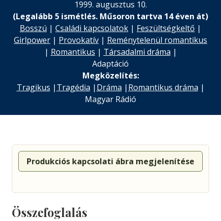
1999. augusztus 10.
(Legalább 5 ismétlés. Műsoron tartva 14 éven át)
Bosszú
|
Családi kapcsolatok
|
Feszültségkeltő
|
Girlpower
|
Provokatív
|
Reménytelenül romantikus
|
Romantikus
|
Társadalmi dráma
|
Adaptáció
Megközelítés:
Tragikus
|
Tragédia
|
Dráma
|
Romantikus dráma
|
Magyar Rádió
Produkciós kapcsolati ábra megjelenítése
Összefoglalás