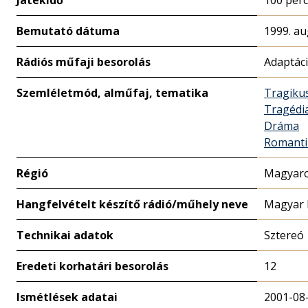
Bemutató dátuma
1999. au
Rádiós műfaji besorolás
Adaptác
Szemléletmód, alműfaj, tematika
Tragiku
Tragédi
Dráma
Romanti
Régió
Magyaro
Hangfelvételt készítő rádió/műhely neve
Magyar 
Technikai adatok
Sztereó
Eredeti korhatári besorolás
12
Ismétlések adatai
2001-08