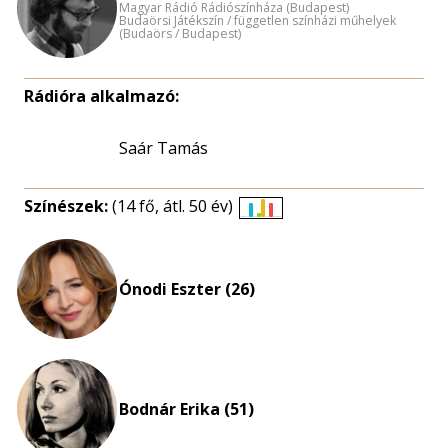
Magyar Rádió Rádiószínháza (Budapest)
Budaörsi Játékszín / független színházi műhelyek
(Budaörs / Budapest)
Rádióra alkalmazó:
Saár Tamás
Színészek:
(14 fő, átl. 50 év)
Életkori
eloszlás
nagyítása
Ónodi Eszter (26)
Bodnár Erika (51)