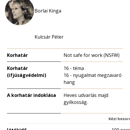
Borlai Kinga
Kulcsár Péter
Korhatár
Not safe for work (NSFW)
Korhatár
16 - téma
(ifjúságvédelmi)
16 - nyugalmat megzavaró
hang
A korhatár indoklása
Heves udvarlás majd
gyilkosság.
Kézi besor
Játékidő
100 perc