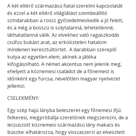
A két eltérő származású fiatal szerelmi kapcsolatát
és ezzel a két eltérő világlátást szembeállító
színdarabban a rossz győzedelmeskedik a jó felett,
és a még a bosszú is súlytalanná, lehetetlenné,
láthatatlanná válik. Az elvekhez való ragaszkodás
csúfos bukást arat, az erkölcstelen hatalom
mindenen keresztültörtet. A darabban szereplő
kutya az egyetlen elem, akinek a játéka
kifogásolható. A német akcentus nem jelenik meg,
ehelyett a köznemesi családot de a főnemest is
időnként egy furcsa, névelőtlen magyar nyelvezet
jellemzi.
CSELEKMÉNY:
Egy szép hajú lányba beleszeret egy főnemesi ifjú:
felkeresi, megpróbálja szeretőnek megszerezni, de a
lecsúszott köznemesi származású lány makacs és
büszke: elhatározza, hogy visszaszerzi az elvesztett