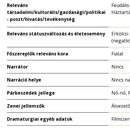
Releváns
Feudális
társadalmi/kulturális/gazdasági/politikai
Háztartá
- poszt/hivatás/tevékenység
Releváns státuszváltozás és életesemény
Erkölcsi
(negatív)
Főszereplők releváns kora
Fiatal
Narrátor
Nincs
Narráció helye
Nincs na
Párbeszédek jellege
Nő-nő, F
Zenei jellemzők
Átvezet
Dramaturgiai egyéb adatok
Filmszer