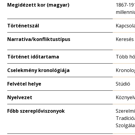
Megidézett kor (magyar)
1867-191
millenni
Történetszál
Kapcsola
Narratíva/konfliktustípus
Keresés
Történet időtartama
Több h
Cselekmény kronológiája
Kronolo
Felvétel helye
Stúdió
Nyelvezet
Köznyelv
Főbb szereplőviszonyok
Szerelmi
Tradíció
Szolgála