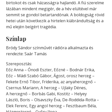
birtokot és csak házasságra hajlandó. A fiú szerelme
lázában mindent megigér, de a hév elültével már
semmit se gondol betartandónak. A boldogság rövid
hetei után következik a hirtelen kiábrándultság és a
mű elején beígért tragédia.
Színlap
Bródy Sándor színművét rádióra alkalmazta és
rendezte: Saár Tamás
Szereposztás:
Eőz Anna – Ónodi Eszter, Eőzné – Bodnár Erika,
Eőz – Mádi Szabó Gábor, Ágost, orosz herceg –
Fekete Ernő Tibor, Friderika, az anyahercegnő –
Csernus Mariann, A herceg – Ujlaky Dénes,
A hercegnő – Borbás Gabi, Kostitz – Helyey
László, Boris – Olsavszky Éva, De-Roddida-Rotta –
Elek Ferenc, Egy angol herceg – Fesztbaum Béla,
Házmesterné – Győry Ilona