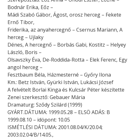
Bodnár Erika, Eőz –
Mádi Szabó Gábor, Ágost, orosz herceg – Fekete
Ernő Tibor,
Friderika, az anyahercegnő – Csernus Mariann, A
herceg – Ujlaky
Dénes, A hercegnő – Borbás Gabi, Kostitz – Helyey
László, Boris –
Olsavszky Éva, De-Roddida-Rotta – Elek Ferenc, Egy
angol herceg –
Fesztbaum Béla, Házmesterné – Győry Ilona
Km.: Betz István, Gyürki István, Lukácsi József
A felvételt Borlai Kinga és Kulcsár Péter készítette
Zenei szerkesztő: Gebauer Mária
Dramaturg: Sződy Szilárd (1999)
GYÁRT.DÁTUMA: 1999.05.28 – ELSÖ ADÁS: B
1999.08.10 – idöpont: 10.05
ISMÉTLÉSI DÁTUMA: 2001.08.04/K/20.04;
2003.02.04/B/14.05.,