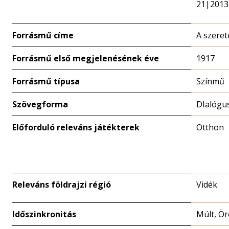
21|2013
Forrásmű címe
A szeret
Forrásmű első megjelenésének éve
1917
Forrásmű típusa
Színmű
Szövegforma
DIalógu
Előforduló releváns játékterek
Otthon
Releváns földrajzi régió
Vidék
Időszinkronitás
Múlt, Ör