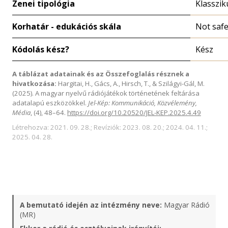
Zenei tipológia
Klasszik
Korhatár - edukációs skála
Not saf
Kódolás kész?
Kész
A táblázat adatainak és az Összefoglalás résznek a
hivatkozása:
Hargitai, H., Gács, A., Hirsch, T., & Szilágyi-Gál, M.
(2025). A magyar nyelvű rádiójátékok történetének feltárása
adatalapú eszközökkel.
Jel-Kép: Kommunikáció, Közvélemény,
Média
, (4), 48–64.
https://doi.org/10.20520/JEL-KEP.2025.4.49
Létrehozva: 2021. 09. 28.; Revíziók: 2023. 08. 20.; 2024. 04. 11.;
2025. 04. 28.
A bemutató idején az intézmény neve:
Magyar Rádió
(MR)