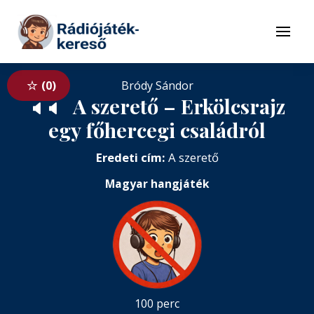
Tovább a navigációhoz
Tovább a tartalomhoz
Menü
0
Bródy Sándor
A szerető – Erkölcsrajz
🔈
🔈
egy főhercegi családról
Eredeti cím:
A szerető
Magyar hangjáték
100 perc