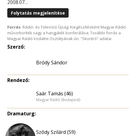
2008.07…
Folytatás megjelenítése
Forrás:
Rádió- és Televízió Újság; Kiegészítésként Magyar Rádió
műsorboríték vagy a hangjáték konferálása; További forrás a
Magyar Rádió Irodalmi Osztályának ún. "Skontró" adatai
Szerző:
Bródy Sándor
Rendező:
Saár Tamás (46)
Magyar Rádió (Budapest)
Dramaturg:
Sződy Szilárd (59)