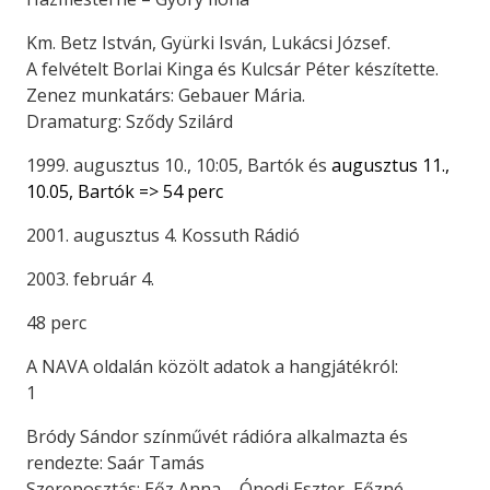
Km. Betz István, Gyürki Isván, Lukácsi József.
A felvételt Borlai Kinga és Kulcsár Péter készítette.
Zenez munkatárs: Gebauer Mária.
Dramaturg: Sződy Szilárd
1999. augusztus 10., 10:05, Bartók és
augusztus 11.,
10.05, Bartók => 54 perc
2001. augusztus 4. Kossuth Rádió
2003. február 4.
48 perc
A NAVA oldalán közölt adatok a hangjátékról:
1
Bródy Sándor színművét rádióra alkalmazta és
rendezte: Saár Tamás
Szereposztás: Eőz Anna – Ónodi Eszter, Eőzné –