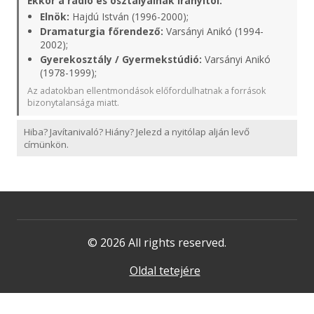
Ekkor a rádió és osztályainak irányítói:
Elnök:
Hajdú István (1996-2000);
Dramaturgia főrendező:
Varsányi Anikó (1994-
2002);
Gyerekosztály / Gyermekstúdió:
Varsányi Anikó
(1978-1999);
Az adatokban ellentmondások előfordulhatnak a források
bizonytalansága miatt.
Hiba? Javítanivaló? Hiány? Jelezd a nyitólap alján levő
címünkön.
© 2026 All rights reserved.
Oldal tetejére