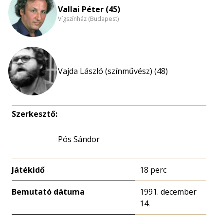
Vallai Péter (45)
Vígszínház (Budapest)
Vajda László (színművész) (48)
Szerkesztő:
Pós Sándor
Játékidő
18 perc
Bemutató dátuma
1991. december
14.