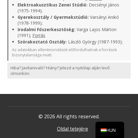
Elektroakusztikus Zenei Stúdió:
Decsényi János
(1975-1994);
Gyerekosztály / Gyermekstúdió:
Varsányi Anikó
(1978-1999);
Irodalmi Főszerkesztőség:
Varga Lajos Márton
(1991);
Forrás
Szórakoztató Osztály:
László György (1987-1993);
Az adatokban ellentmondások előfordulhatnak a források
bizonytalansága miatt.
Hiba? Javítanivaló? Hiány? Jelezd a nyitólap alján levő
címünkön.
© 2026 All rights reserved.
Oldal tetejére
HUN