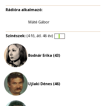
Rádióra alkalmazó:
Máté Gábor
Színészek:
(4 fő, átl. 46 év)
Életkori
eloszlás
nagyítása
Bodnár Erika (43)
Ujlaki Dénes (46)