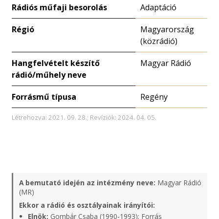
Rádiós műfaji besorolás
Adaptáció
Régió
Magyarország
(közrádió)
Hangfelvételt készítő
Magyar Rádió
rádió/műhely neve
Forrásmű típusa
Regény
Létrehozva: 2021. 09. 28.; Revíziók: 2024. 04. 05.
A bemutató idején az intézmény neve:
Magyar Rádió
(MR)
Ekkor a rádió és osztályainak irányítói:
Elnök:
Gombár Csaba (1990-1993);
Forrás