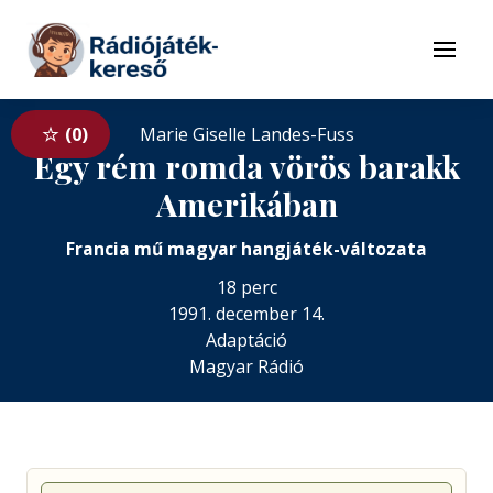
Tovább a navigációhoz
Tovább a tartalomhoz
Menü
0
Marie Giselle Landes-Fuss
Egy rém romda vörös barakk
Amerikában
Francia mű magyar hangjáték-változata
18 perc
1991. december 14.
Adaptáció
Magyar Rádió