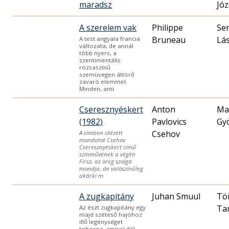
maradsz
Józ
A szerelem vak
Philippe
Ser
Bruneau
Lás
A test angyala francia
változata, de annál
több nyers, a
szentimentális
rózsaszínű
szemüvegen áttörő
zavaró elemmel.
Minden, ami
Cseresznyéskert
Anton
Ma
(1982)
Pavlovics
Gy
Csehov
A címben idézett
mondatot Csehov
Cseresznyéskert című
színművének a végén
Firsz, az öreg szolga
mondja, de valószínűleg
akárki m
A zugkapitány
Juhan Smuul
Tö
Ta
Az észt zugkapitány egy
majd széteső hajóhoz
illő legénységet
toboroz, amivel dél-