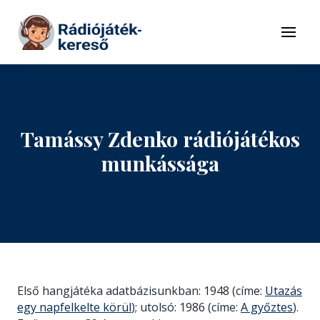
Tovább a navigációhoz
Tovább a tartalomhoz
Menü
Tamássy Zdenko rádiójátékos
munkássága
Első hangjátéka adatbázisunkban: 1948 (címe:
Utazás
egy napfelkelte körül
); utolsó: 1986 (címe:
A győztes
).