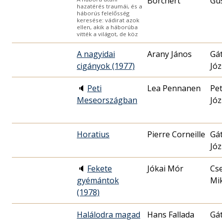
Borchert
Gu
hazatérés traumái, és a
háborús felelősség
keresése: vádirat azok
ellen, akik a háborúba
vitték a világot, de köz
A nagyidai
Arany János
Gát
cigányok (1977)
Józ
🔈
Peti
Lea Pennanen
Pet
Meseországban
Józ
Horatius
Pierre Corneille
Gát
Józ
🔈
Fekete
Jókai Mór
Cs
gyémántok
Mik
(1978)
Halálodra magad
Hans Fallada
Gát