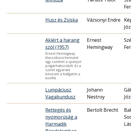
Fe
Husz és Zsiska
Vázsonyi Endre
Ké
Józ
Akiért a harang
Ernest
Szé
szól (1957)
Hemingway
Fe
Ernest Hemingway
klasszikusa bemutat
egy szeletet a spanyol
polgárháborúből. Ez a
szelet egyaránt
bevezeti a hallgatót a
konflik
Lumpáciusz
Johann
Gát
Vagabundusz
Nestroy
Józ
Rettegés és
Bertolt Brecht
Ba
nyomorúság a
So
Harmadik
Lás
Birodalomban