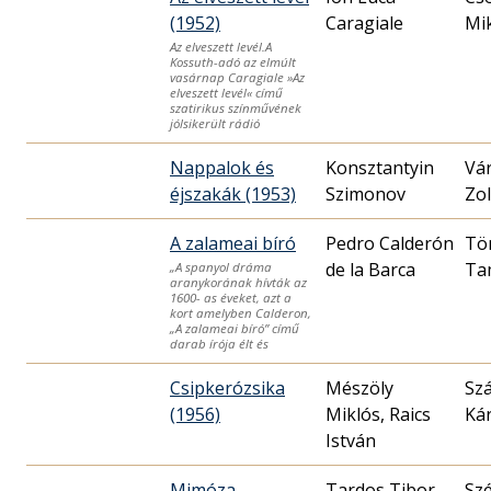
(1952)
Caragiale
Mik
Az elveszett levél.A
Kossuth-adó az elmúlt
vasárnap Caragiale »Az
elveszett levél« című
szatirikus színművének
jólsikerült rádió
Nappalok és
Konsztantyin
Vá
éjszakák (1953)
Szimonov
Zo
A zalameai bíró
Pedro Calderón
Tö
de la Barca
Ta
„A spanyol dráma
aranykorának hívták az
1600- as éveket, azt a
kort amelyben Calderon,
„A zalameai bíró” című
darab írója élt és
Csipkerózsika
Mészöly
Sz
(1956)
Miklós, Raics
Kár
István
Mimóza
Tardos Tibor
Szé