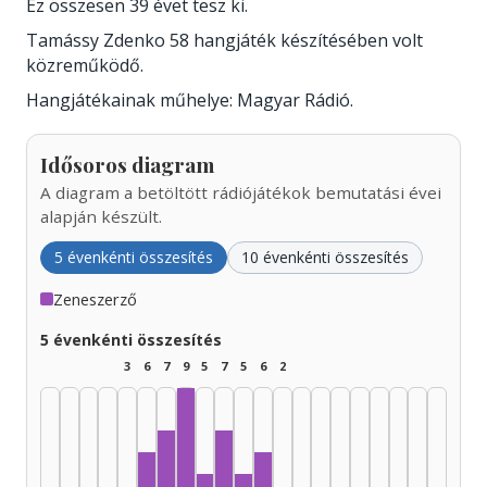
Ez összesen 39 évet tesz ki.
Tamássy Zdenko 58 hangjáték készítésében volt
közreműködő.
Hangjátékainak műhelye: Magyar Rádió.
Idősoros diagram
A diagram a betöltött rádiójátékok bemutatási évei
alapján készült.
5 évenkénti összesítés
10 évenkénti összesítés
Zeneszerző
5 évenkénti összesítés
3
6
7
9
5
7
5
6
2