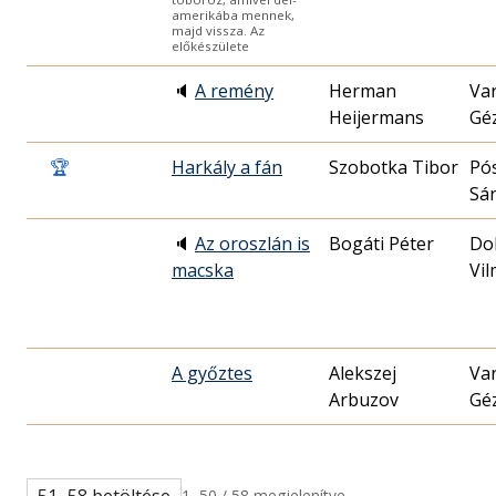
amerikába mennek,
majd vissza. Az
előkészülete
🔈
A remény
Herman
Va
Heijermans
Gé
🏆
Harkály a fán
Szobotka Tibor
Pó
Sá
🔈
Az oroszlán is
Bogáti Péter
Do
macska
Vi
A győztes
Alekszej
Va
Arbuzov
Gé
51–58 betöltése
1–50 / 58 megjelenítve