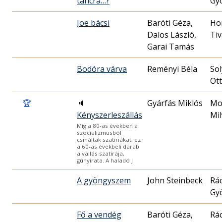
táncra…?
Gy
Joe bácsi
Baróti Géza,
Ho
Dalos László,
Ti
Garai Tamás
Bodóra várva
Reményi Béla
So
Ot
🏆
🔈
Gyárfás Miklós
Mo
Kényszerleszállás
Mi
Míg a 80-as években a
szocializmusból
csináltak szatiriákat, ez
a 60-as évekbeli darab
a vallás szatírája,
gúnyirata. A haladó J
A gyöngyszem
John Steinbeck
Rá
Gy
Fő a vendég
Baróti Géza,
Rá