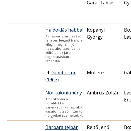
Garai Tamás
Gy
Haldoklás habbal
Kopányi
Bo
György
Lás
A magyar származású
teljesen leégett francia
világfi meghalni jön
haza, ahol azonban a
külföldinek járó
fogadtatásban
részesül,
🔈
Gömböc úr
Molière
Gál
(1967)
Női különítmény
Ambrus Zoltán
Lás
En
Amerikában a
nőrablókkal
ismerkedünk meg, akik
vasúton utazó hittérítő
hölgyeket szemeltek ki.
Barbara tejbár
Rejtő Jenő
Bo