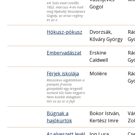
elé Száz évvel ezelőtt,
Gogol
1852. március 4-én halt
meg Nyikoláj Vaszoljevics
Gogoly, az orosz regény
és az o
Hókusz-pókusz
Dvorzsák,
Rá
Kőváry György
Gy
Embervadászat
Erskine
Rá
Caldwell
Gy
Férjek iskolája
Molière
Rá
Gy
Klasszikus vígjátékban a
pompás francia
gúnyolódó egy öregedő
nemest tűz tolla hegyére.
Nem kisebb dologban
töri ez az úr a fejé
Búgnak a
Bokor István,
Vá
hajókürtök
Kertész Imre
Zo
Az elveszett levél
Ion Luca
Cs