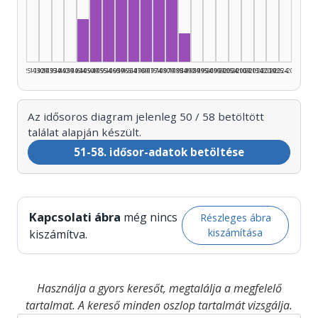
Zeneszerző, 1960–1964: 9
Zeneszerző, 1955–1959: 7
Zeneszerző, 1970–1974: 7
Zeneszerző, 1950–1954: 6
Zeneszerző, 1980–1984: 6
Zeneszerző, 1965–1969: 5
Zeneszerző, 1975–1979: 5
Zeneszerző, 1945–1949: 3
Zeneszerző, 1985–1989: 
1925–1929
1930–1934
1935–1939
1940–1944
1945–1949
1950–1954
1955–1959
1960–1964
1965–1969
1970–1974
1975–1979
1980–1984
1985–1989
1990–1994
1995–1999
2000–2004
2005–2009
2010–2014
2015–2019
2020–2024
2025–2026
Az idősoros diagram jelenleg 50 / 58 betöltött
találat alapján készült.
51-58. idősor-adatok betöltése
Kapcsolati ábra
még nincs
Részleges ábra
kiszámítása
kiszámítva.
Használja a gyors keresőt, megtalálja a megfelelő
tartalmat. A kereső minden oszlop tartalmát vizsgálja.