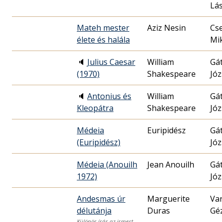
Lás
Mateh mester
Aziz Nesin
Cs
élete és halála
Mik
🔈
Julius Caesar
William
Gát
(1970)
Shakespeare
Józ
🔈
Antonius és
William
Gát
Kleopátra
Shakespeare
Józ
Médeia
Euripidész
Gát
(Euripidész)
Józ
Médeia (Anouilh
Jean Anouilh
Gát
1972)
Józ
Andesmas úr
Marguerite
Va
délutánja
Duras
Gé
Különös írás az ismert