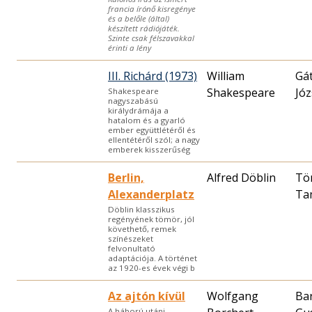
francia írónő kisregénye
és a belőle (által)
készített rádiójáték.
Szinte csak félszavakkal
érinti a lény
III. Richárd (1973)
William
Gát
Shakespeare
Józ
Shakespeare
nagyszabású
királydrámája a
hatalom és a gyarló
ember együttlétéről és
ellentétéről szól; a nagy
emberek kisszerűség
Berlin,
Alfred Döblin
Tö
Alexanderplatz
Ta
Döblin klasszikus
regényének tömör, jól
követhető, remek
színészeket
felvonultató
adaptációja. A történet
az 1920-es évek végi b
Az ajtón kívül
Wolfgang
Bar
A háború utáni