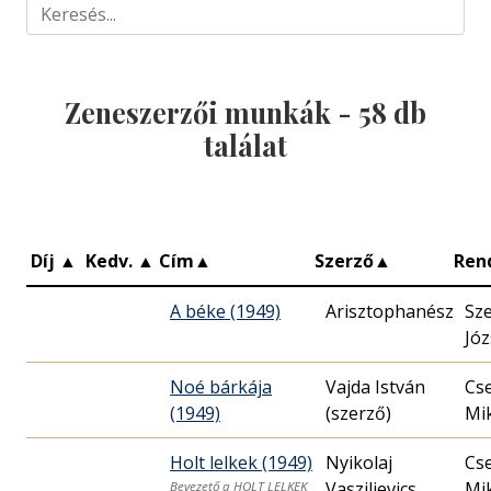
Zeneszerzői munkák -
58
db
találat
Díj
▲
Kedv.
▲
Cím
▲
Szerző
▲
Ren
A béke (1949)
Sz
Józ
Noé bárkája
Vajda István
Cs
(1949)
(szerző)
Mik
Holt lelkek (1949)
Nyikolaj
Cs
Vasziljevics
Mik
Bevezető a HOLT LELKEK