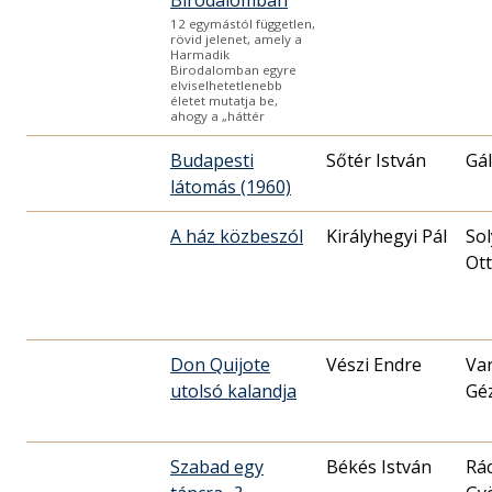
12 egymástól független,
rövid jelenet, amely a
Harmadik
Birodalomban egyre
elviselhetetlenebb
életet mutatja be,
ahogy a „háttér
Budapesti
Sőtér István
Gál
látomás (1960)
A ház közbeszól
Királyhegyi Pál
So
Ot
Don Quijote
Vészi Endre
Va
utolsó kalandja
Gé
Szabad egy
Békés István
Rá