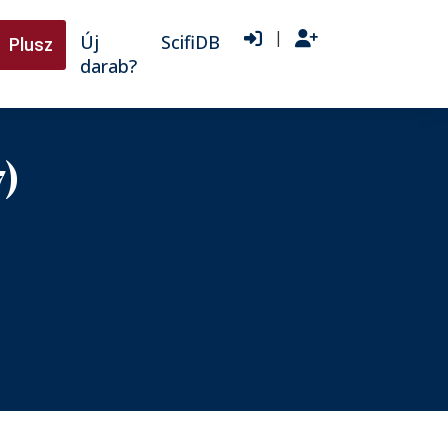
|
Új
ScifiDB
Plusz
darab?
)