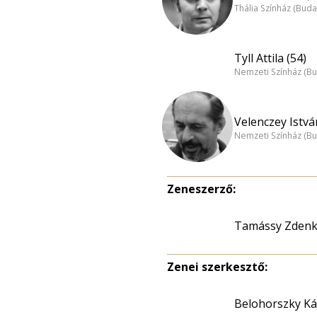
Thália Színház (Buda
Tyll Attila (54)
Nemzeti Színház (B
Velenczey Istvá
Nemzeti Színház (B
Zeneszerző:
Tamássy Zden
Zenei szerkesztő:
Belohorszky Ká