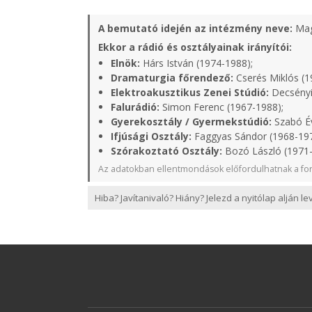
A bemutató idején az intézmény neve:
Mag
Ekkor a rádió és osztályainak irányítói:
Elnök:
Hárs István (1974-1988);
Dramaturgia főrendező:
Cserés Miklós (1
Elektroakusztikus Zenei Stúdió:
Decsényi
Falurádió:
Simon Ferenc (1967-1988);
Gyerekosztály / Gyermekstúdió:
Szabó Év
Ifjúsági Osztály:
Faggyas Sándor (1968-19
Szórakoztató Osztály:
Bozó László (1971
Az adatokban ellentmondások előfordulhatnak a for
Hiba? Javítanivaló? Hiány? Jelezd a nyitólap alján l