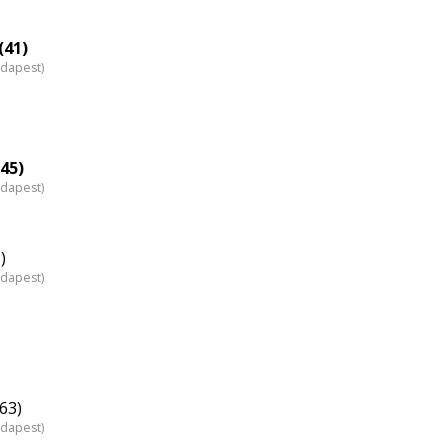
(41)
udapest)
(45)
udapest)
)
udapest)
63)
udapest)