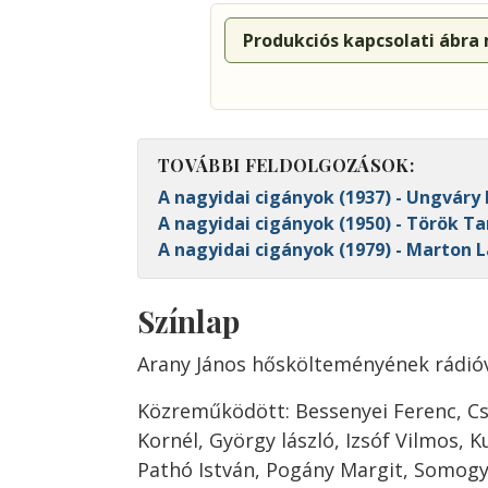
Produkciós kapcsolati ábra
TOVÁBBI FELDOLGOZÁSOK:
A nagyidai cigányok (1937) - Ungváry
A nagyidai cigányok (1950) - Török T
A nagyidai cigányok (1979) - Marton L
Színlap
Arany János hőskölteményének rádió
Közreműködött: Bessenyei Ferenc, Csu
Kornél, György lászló, Izsóf Vilmos, 
Pathó István, Pogány Margit, Somogyv