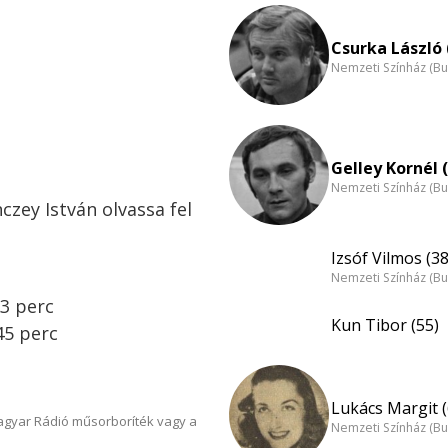
Csurka László 
Nemzeti Színház (B
Gelley Kornél 
Nemzeti Színház (B
czey István olvassa fel
Izsóf Vilmos (38
Nemzeti Színház (B
53 perc
Kun Tibor (55)
 45 perc
Lukács Margit (
Magyar Rádió műsorboríték vagy a
Nemzeti Színház (B