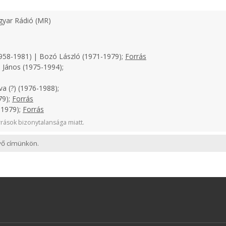
yar Rádió (MR)
958-1981) | Bozó László (1971-1979);
Forrás
 János (1975-1994);
a (?) (1976-1988);
79);
Forrás
-1979);
Forrás
rások bizonytalansága miatt.
evő címünkön.