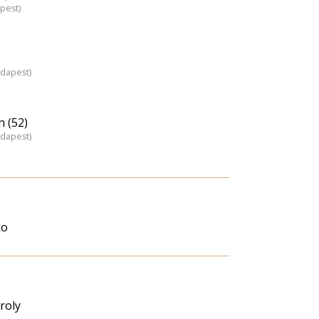
pest)
udapest)
n (52)
udapest)
ko
roly