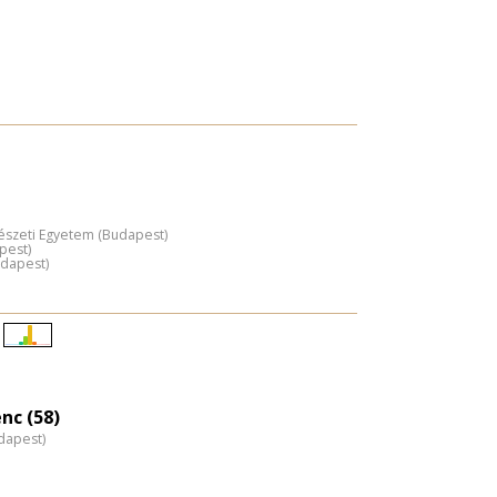
észeti Egyetem (Budapest)
pest)
udapest)
Életkori
eloszlás
nagyítása
nc (58)
dapest)