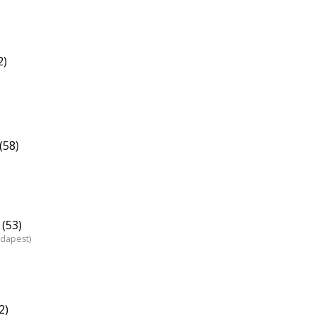
2)
(58)
(53)
udapest)
2)