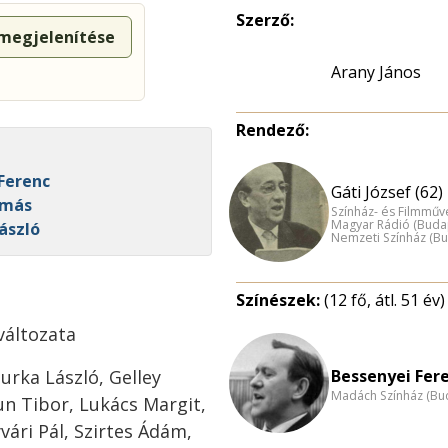
Szerző:
 megjelenítése
Arany János
Rendező:
 Ferenc
Gáti József (62)
amás
Színház- és Filmműv
Magyar Rádió (Buda
ászló
Nemzeti Színház (B
Színészek:
(12 fő, átl. 51 év)
változata
Bessenyei Fere
rka László, Gelley
Madách Színház (Bu
Kun Tibor, Lukács Margit,
ári Pál, Szirtes Ádám,