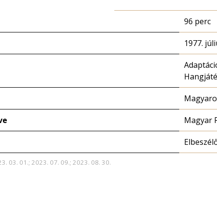
96 perc
1977. júli
Adaptáci
Hangját
Magyaror
ve
Magyar 
Elbeszél
3. 03. 01.; 2023. 07. 09.; 2023. 08. 30.