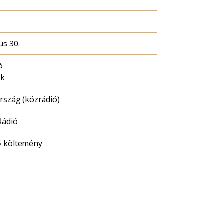
us 30.
ó
ék
szág (közrádió)
Rádió
ő költemény