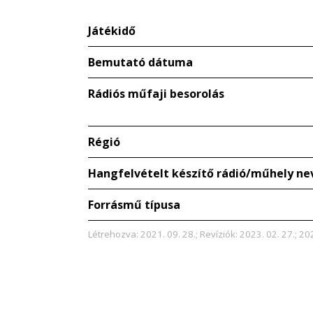
Játékidő
Bemutató dátuma
Rádiós műfaji besorolás
Régió
Hangfelvételt készítő rádió/műhely ne
Forrásmű típusa
Létrehozva: 2021. 09. 28.; Revíziók: 2023. 02. 27.; 202