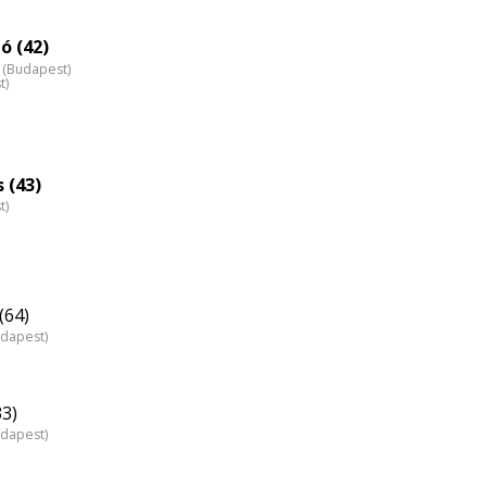
ó (42)
z (Budapest)
t)
 (43)
t)
(64)
udapest)
33)
udapest)