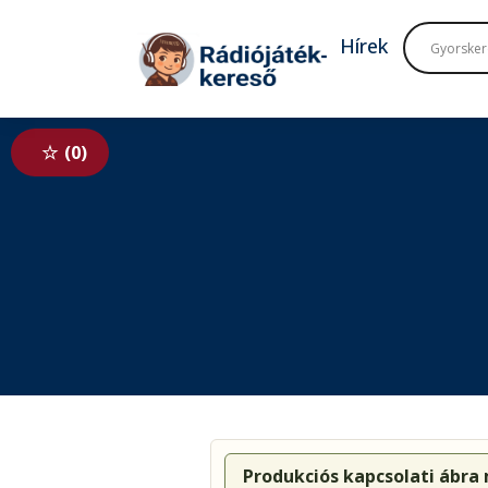
Tovább a navigációhoz
Tovább a tartalomhoz
Hírek
0
Produkciós kapcsolati ábra