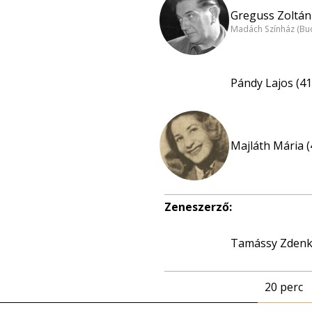
Greguss Zoltán 
Madách Színház (Bu
Pándy Lajos (41
Majláth Mária (
Zeneszerző:
Tamássy Zden
20 perc