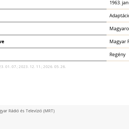
1963. jan
Adaptáci
Magyaror
ve
Magyar 
Regény
3. 01. 07.; 2023. 12. 11.; 2026. 05. 26.
yar Rádió és Televízió (MRT)