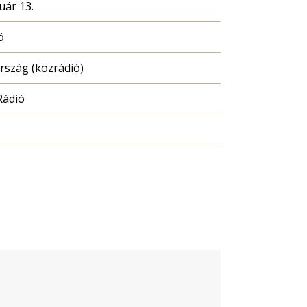
uár 13.
ó
szág (közrádió)
Rádió