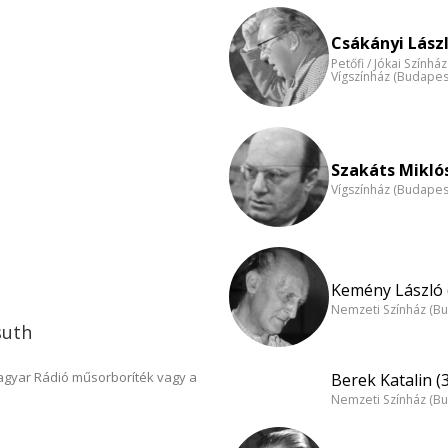
Csákányi Lászl
Petőfi / Jókai Színhá
Vígszínház (Budapes
Szakáts Miklós
Vígszínház (Budapes
Kemény László 
Nemzeti Színház (B
suth
Magyar Rádió műsorboríték vagy a
Berek Katalin (
Nemzeti Színház (B