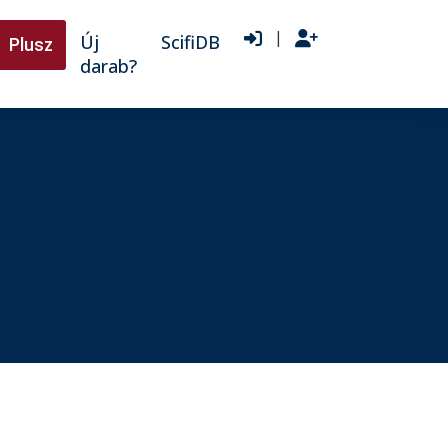
|
Új
ScifiDB
Plusz
darab?