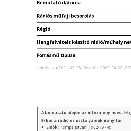
Bemutató dátuma
Rádiós műfaji besorolás
Régió
Hangfelvételt készítő rádió/műhely ne
Forrásmű típusa
Létrehozva: 2021. 09. 28.; Revíziók: 2022. 06. 30.; 202
A bemutató idején az intézmény neve:
Mag
Ekkor a rádió és osztályainak irányítói:
Elnök:
Tömpe István (1962-1974);