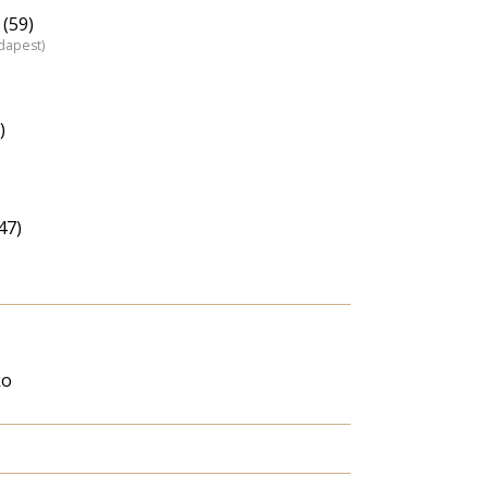
(59)
dapest)
)
47)
ko