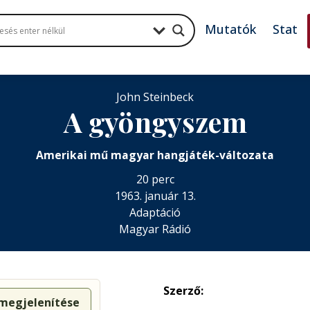
Mutatók
Stat
John Steinbeck
A gyöngyszem
Amerikai mű magyar hangjáték-változata
20 perc
1963. január 13.
Adaptáció
Magyar Rádió
Szerző:
 megjelenítése