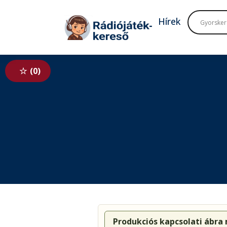
Tovább a navigációhoz
Tovább a tartalomhoz
Hírek
0
Produkciós kapcsolati ábra