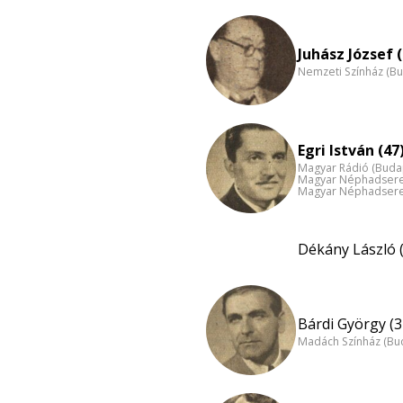
Juhász József (
Nemzeti Színház (B
Egri István (47
Magyar Rádió (Buda
Magyar Néphadsereg
Magyar Néphadsereg
Dékány László 
Bárdi György (3
Madách Színház (Bu