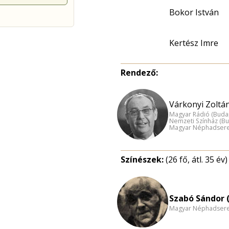
Bokor István
Kertész Imre
Rendező:
Várkonyi Zoltán
Magyar Rádió (Buda
Nemzeti Színház (B
Magyar Néphadsereg
Színészek:
(26 fő, átl. 35 év)
Szabó Sándor (
Magyar Néphadsereg