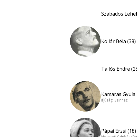
Szabados Lehel
Kollár Béla (38)
Tallós Endre (2
Kamarás Gyula 
Ifjúsági Színház
Pápai Erzsi (18)
Nemzeti Színház (B