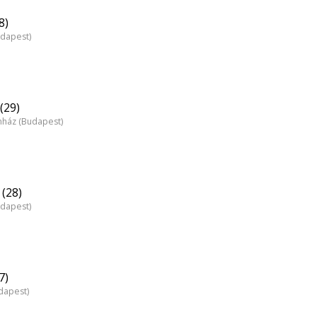
8)
udapest)
(29)
nház (Budapest)
(28)
udapest)
7)
dapest)