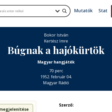
Mutatók
Stat
Bokor István
Kertész Imre
Búgnak a hajókürtök
Magyar hangjáték
70 perc
1952. február 04.
Magyar Rádió
Szerző:
 megjelenítése