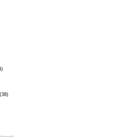
8)
(38)
udapest)