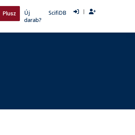
|
Új
ScifiDB
Plusz
darab?