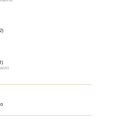
2)
1)
skolc)
ko