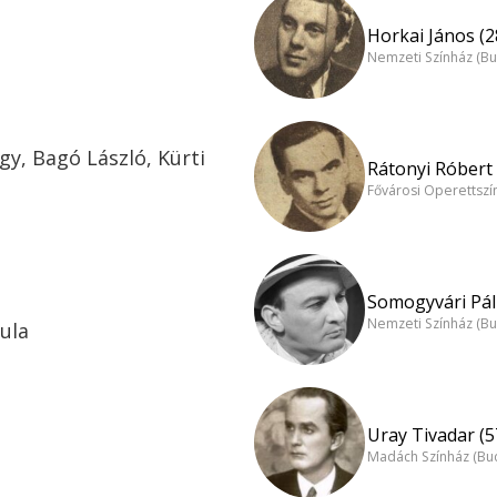
Horkai János (2
Nemzeti Színház (B
gy, Bagó László, Kürti
Rátonyi Róbert 
Fővárosi Operettszí
Somogyvári Pál 
Nemzeti Színház (B
ula
Uray Tivadar (5
Madách Színház (Bu