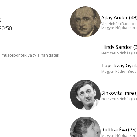
Ajtay Andor (49
5
Vígszínház (Budapes
20:50
Magyar Néphadsereg
Hindy Sándor (
Nemzeti Színház (B
 műsorboríték vagy a hangjáték
Tapolczay Gyula
Magyar Rádió (Buda
Sinkovits Imre 
Nemzeti Színház (B
Ruttkai Éva (25)
Magyar Néphadsereg