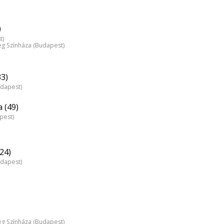
)
t)
 Színháza (Budapest)
33)
udapest)
 (49)
pest)
(24)
udapest)
 Színháza (Budapest)