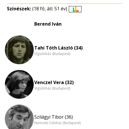
Színészek:
(18 fő, átl. 51 év)
Életkori
eloszlás
Berend Iván
nagyítása
Tahi Tóth László (34)
Vígszínház (Budapest)
Venczel Vera (32)
Vígszínház (Budapest)
Szilágyi Tibor (36)
Nemzeti Színház (Budapest)