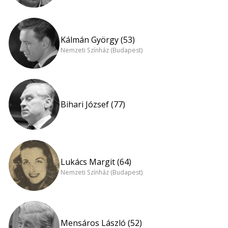
Kálmán György (53)
Nemzeti Színház (Budapest)
Bihari József (77)
Lukács Margit (64)
Nemzeti Színház (Budapest)
Mensáros László (52)