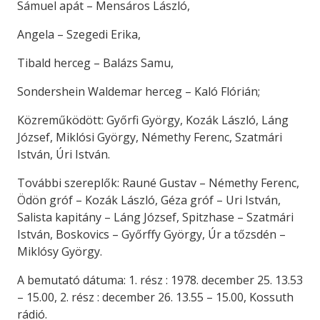
Sámuel apát – Mensáros László,
Angela – Szegedi Erika,
Tibald herceg – Balázs Samu,
Sondershein Waldemar herceg – Kaló Flórián;
Közreműködött: Győrfi György, Kozák László, Láng
József, Miklósi György, Némethy Ferenc, Szatmári
István, Úri István.
További szereplők: Rauné Gustav – Némethy Ferenc,
Ödön gróf – Kozák László, Géza gróf – Uri István,
Salista kapitány – Láng József, Spitzhase – Szatmári
István, Boskovics – Győrffy György, Úr a tőzsdén –
Miklósy György.
A bemutató dátuma: 1. rész : 1978. december 25. 13.53
– 15.00, 2. rész : december 26. 13.55 – 15.00, Kossuth
rádió.