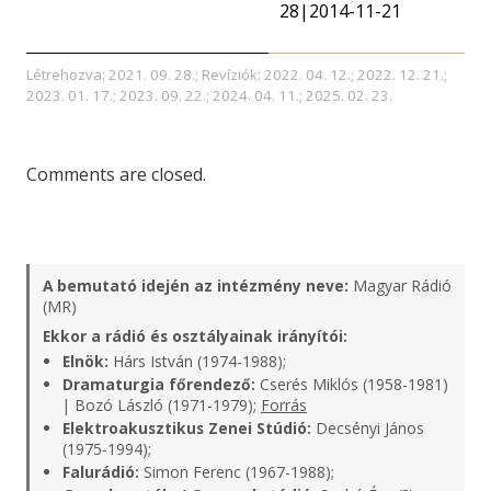
28|2014-11-21
Létrehozva: 2021. 09. 28.; Revíziók: 2022. 04. 12.; 2022. 12. 21.;
2023. 01. 17.; 2023. 09. 22.; 2024. 04. 11.; 2025. 02. 23.
Comments are closed.
A bemutató idején az intézmény neve:
Magyar Rádió
(MR)
Ekkor a rádió és osztályainak irányítói:
Elnök:
Hárs István (1974-1988);
Dramaturgia főrendező:
Cserés Miklós (1958-1981)
| Bozó László (1971-1979);
Forrás
Elektroakusztikus Zenei Stúdió:
Decsényi János
(1975-1994);
Falurádió:
Simon Ferenc (1967-1988);