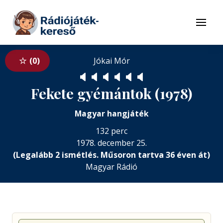
Tovább a navigációhoz
Tovább a tartalomhoz
Menü
0
Jókai Mór
🔈
🔈
🔈
🔈
🔈
🔈
Fekete gyémántok (1978)
Magyar hangjáték
132 perc
1978. december 25.
(Legalább 2 ismétlés. Műsoron tartva 36 éven át)
Magyar Rádió