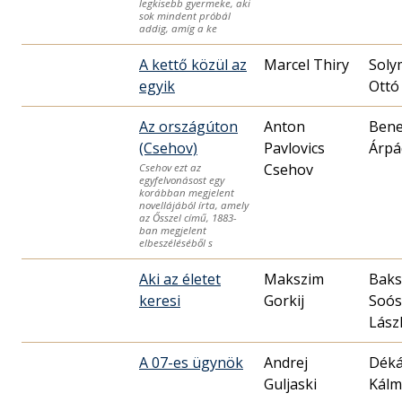
legkisebb gyermeke, aki
sok mindent próbál
addig, amíg a ke
A kettő közül az
Marcel Thiry
Soly
egyik
Ottó
Az országúton
Anton
Ben
(Csehov)
Pavlovics
Árpá
Csehov
Csehov ezt az
egyfelvonásost egy
korábban megjelent
novellájából írta, amely
az Ősszel című, 1883-
ban megjelent
elbeszéléséből s
Aki az életet
Makszim
Baks
keresi
Gorkij
Soós
Lász
A 07-es ügynök
Andrej
Dék
Guljaski
Kál