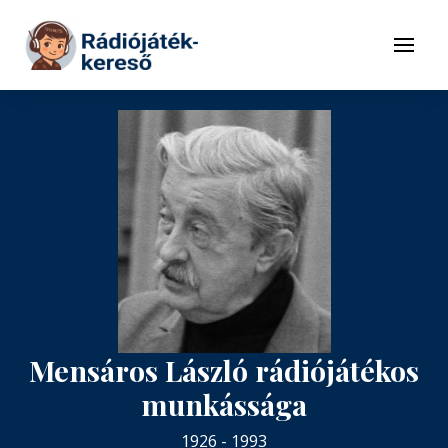
Tovább a navigációhoz
Tovább a tartalomhoz
Menü
Mensáros László rádiójátékos
munkássága
1926 - 1993