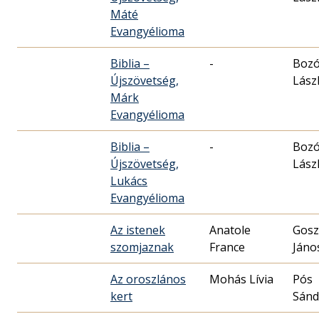
Máté
Evangyélioma
Biblia –
-
Boz
Újszövetség,
Lász
Márk
Evangyélioma
Biblia –
-
Boz
Újszövetség,
Lász
Lukács
Evangyélioma
Az istenek
Anatole
Gosz
szomjaznak
France
Jáno
Az oroszlános
Mohás Lívia
Pós
kert
Sánd