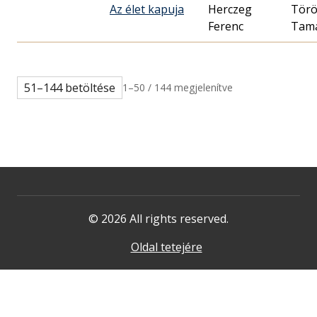
Az élet kapuja
Herczeg
Tör
Ferenc
Tam
51–144 betöltése
1–50 / 144 megjelenítve
© 2026 All rights reserved.
Oldal tetejére