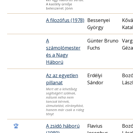
A kastély úrnője
beleszeret. Jönn
A filozófus (1978)
Bessenyei
Kővá
György
Kata
A
Günter Bruno
Varg
számolómester
Fuchs
Géza
és a Nagy
Háború
Az az egyetlen
Erdélyi
Boz
pillanat
Sándor
Lász
Mert ott a lehetőség
segítségért szólnak,
nálunk néha nem
tancsot kérnek,
útmutatást, elirányítást,
hanem már csak a rideg
tényt
🏆
A zsidó háború
Flavius
Boz
(1980)
Josephus,
Lász