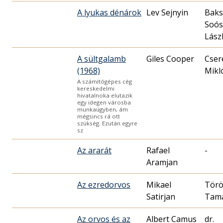
A lyukas dénárok
Lev Sejnyin
Baks
Soós
Lász
A sültgalamb
Giles Cooper
Cser
(1968)
Mikló
A számítógépes cég
kereskedelmi
hivatalnoka elutazik
egy idegen városba
munkaügyben, ám
mégsincs rá ott
szükség. Ezután egyre
sz
Az ararát
Rafael
-
Aramjan
Az ezredorvos
Mikael
Tör
Satirjan
Tam
Az orvos és az
Albert Camus
dr.