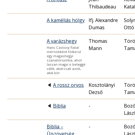
Thibaudeau
Kata
A kaméliás hölgy
Ifj. Alexandre
Soly
Dumas
Ottó
A varázshegy
Thomas
Tör
Mann
Tam
Hans Castorp fiatal
mérnökként fölkerül
egy magashegyi
szanatóriumba, ahol
lassan maga is beteggé
válik, akárcsak azok,
akik kör
🔈
A rossz orvos
Kosztolányi
Tör
Dezső
Tam
🔈
Biblia
-
Boz
Lász
Biblia –
-
Boz
Újszövetség,
Lász