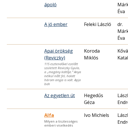
ápoló
Már
Éva
A jó ember
Feleki László
dr.
Már
Éva
Apai örökség
Koroda
Kővá
(Reviczky)
Miklós
Kata
115 esztendővel ezelőtt
született Reviczky Gyula,
a „magány költője.” Anya
nélkül nőtt fel, holott
három anyja is volt. Apja
boh
Az egyetlen út
Hegedűs
Lász
Géza
Endr
Alfa
Ivo Michiels
Lász
Endr
Milyen a tisztességes
emberi viselkedés