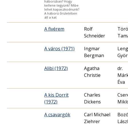
háborúban? Hogy
kellene tegyünk? Mibe
lehet kapaszkodnunk?
A háború őrületében
áll a kat
A fivérem
Rolf
Tör
Schneider
Tam
A város (1971)
Ingmar
Leng
Bergman
Györ
Alibi (1972)
Agatha
dr.
Christie
Már
Éva
A kis Dorrit
Charles
Cser
(1972)
Dickens
Mikló
A csavargók
Carl Michael
Boz
Ziehrer
Lász