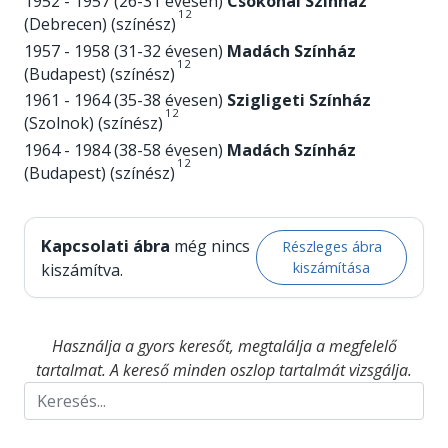
1952 - 1957 (26-31 évesen)
Csokonai Színház
1
2
(Debrecen) (színész)
1957 - 1958 (31-32 évesen)
Madách Színház
1
2
(Budapest) (színész)
1961 - 1964 (35-38 évesen)
Szigligeti Színház
1
2
(Szolnok) (színész)
1964 - 1984 (38-58 évesen)
Madách Színház
1
2
(Budapest) (színész)
Kapcsolati ábra
még nincs
Részleges ábra
kiszámítása
kiszámítva.
Használja a gyors keresőt, megtalálja a megfelelő
tartalmat. A kereső minden oszlop tartalmát vizsgálja.