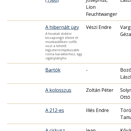
Lion
Feuchtwanger
A hibernált ügy
Vészi Endre
Varg
Géza
A hivatali doktor
kicsapongó életet él:
munkaidőben sofőr
viszi a lehető
legsztereotipikusabb
roma karakterhez, egy
cigánylányho
Bartók
-
Boz
Lász
A kolosszus
Zoltán Péter
Soly
Ottó
A 212-es
Illés Endre
Tör
Tam
A cirkusz
Jean
Kővá