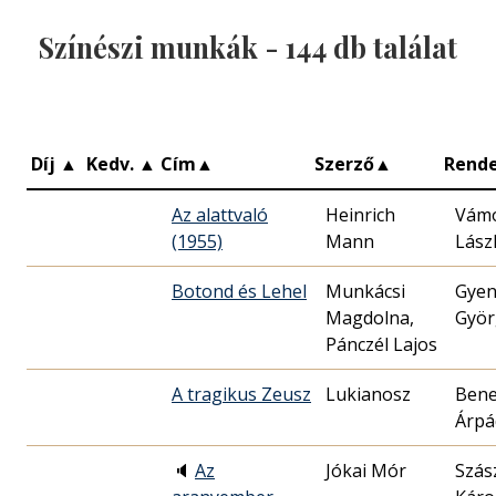
Színészi munkák -
144
db találat
Díj
▲
Kedv.
▲
Cím
▲
Szerző
▲
Rend
Az alattvaló
Heinrich
Vám
(1955)
Mann
Lász
Botond és Lehel
Munkácsi
Gyen
Magdolna,
Györ
Pánczél Lajos
A tragikus Zeusz
Lukianosz
Ben
Árpá
🔈
Az
Jókai Mór
Szás