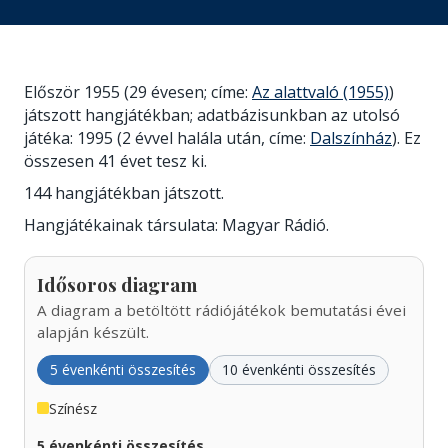
Először 1955 (29 évesen; címe:
Az alattvaló (1955)
)
játszott hangjátékban; adatbázisunkban az utolsó
játéka: 1995 (2 évvel halála után, címe:
Dalszínház
). Ez
összesen 41 évet tesz ki.
144 hangjátékban játszott.
Hangjátékainak társulata: Magyar Rádió.
Idősoros diagram
A diagram a betöltött rádiójátékok bemutatási évei
alapján készült.
5 évenkénti összesítés
10 évenkénti összesítés
Színész
5 évenkénti összesítés