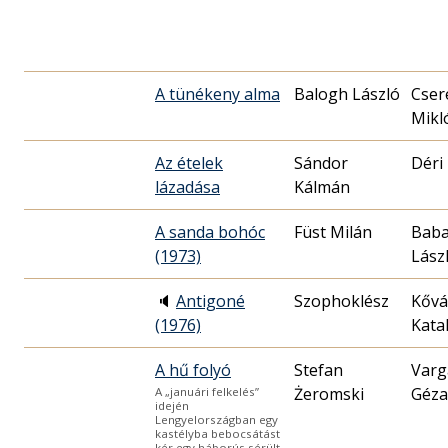
A tünékeny alma
Balogh László
Cser
Mikló
Az ételek
Sándor
Déri
lázadása
Kálmán
A sanda bohóc
Füst Milán
Baba
(1973)
Lász
🔈
Antigoné
Szophoklész
Kővá
(1976)
Kata
A hű folyó
Stefan
Varg
Żeromski
Géza
A „januári felkelés”
idején
Lengyelországban egy
kastélyba bebocsátást
kér egy háborús sérült.