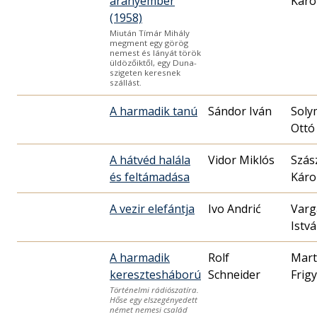
aranyember
Káro
(1958)
Miután Tímár Mihály
megment egy görög
nemest és lányát török
üldözőiktől, egy Duna-
szigeten keresnek
szállást.
A harmadik tanú
Sándor Iván
Soly
Ottó
A hátvéd halála
Vidor Miklós
Szás
és feltámadása
Káro
A vezir elefántja
Ivo Andrić
Varg
Istv
A harmadik
Rolf
Mar
keresztesháború
Schneider
Frig
Történelmi rádiószatíra.
Hőse egy elszegényedett
német nemesi család